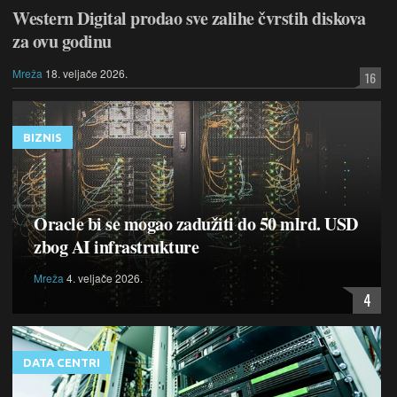
Western Digital prodao sve zalihe čvrstih diskova
za ovu godinu
Mreža
18. veljače 2026.
16
BIZNIS
Oracle bi se mogao zadužiti do 50 mlrd. USD
zbog AI infrastrukture
Mreža
4. veljače 2026.
4
DATA CENTRI