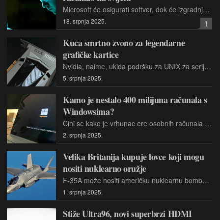
Microsoft će osigurati softver, dok će izgradnja računala biti povjerena Atom Computingu. Računalo će se zvati prema sinu boga Thora poznatom po ogromnoj snazi.
18. srpnja 2025.
1
Kuca smrtno zvono za legendarne
grafičke kartice
Nvidia, naime, ukida podršku za UNIX za serije GPU-a Maxwell, Pascal i Volta.
5. srpnja 2025.
Kamo je nestalo 400 milijuna računala s
Windowsima?
Čini se kako je vrhunac ere osobnih računala već prošao i kako, nakon kratkotrajnog uzleta tijekom pandemije, slijede neminovna stagnacija i pad.
2. srpnja 2025.
Velika Britanija kupuje lovce koji mogu
nositi nuklearno oružje
F-35A može nositi američku nuklearnu bombu B61-12, tešku nešto više od 362 kilograma. Riječ je o gravitacijskom oružju, koje nema pogonski sustav.
1. srpnja 2025.
Stiže Ultra96, novi superbrzi HDMI