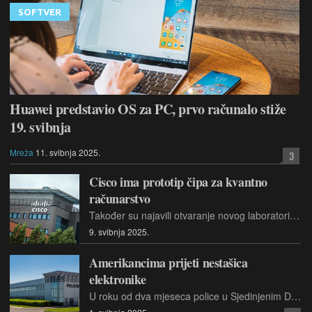
SOFTVER
Huawei predstavio OS za PC, prvo računalo stiže
19. svibnja
Mreža
11. svibnja 2025.
3
Cisco ima prototip čipa za kvantno
računarstvo
Također su najavili otvaranje novog laboratorija u Santa Monici u američkoj saveznoj državi Kaliforniji kako bi dalje razvijali kvantno računarstvo.
9. svibnja 2025.
Amerikancima prijeti nestašica
elektronike
U roku od dva mjeseca police u Sjedinjenim Državama mogle nalikovati onima u zemljama trećeg svijeta, gdje su robne kuće i tržnice prazne zato što svi čekaju rasplet događaja.