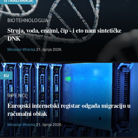
ISTRAŽIVANJA
BIOTEHNOLOGIJA
Struja, voda, enzimi, čip - i eto nam sintetičke
DNK
Miroslav Wranka
21. lipnja 2026.
EU
RIPE NCC
Europski internetski registar odgađa migraciju u
računalni oblak
Miroslav Wranka
21. lipnja 2026.