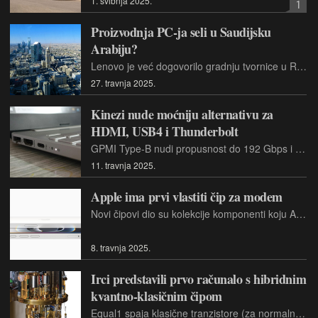
1. svibnja 2025.
1
Proizvodnja PC-ja seli u Saudijsku
Arabiju?
Lenovo je već dogovorilo gradnju tvornice u Rijadu, a timove u izviđanje poslali su HP i Dell.
27. travnja 2025.
Kinezi nude moćniju alternativu za
HDMI, USB4 i Thunderbolt
GPMI Type-B nudi propusnost do 192 Gbps i može isporučiti do 480 W, dok GPMI Type-C koristi USB-C, ali udvostručuje propusnost USB4 i Thunderbolta 4, dosežući 96 Gbps, uz 240 W.
11. travnja 2025.
Apple ima prvi vlastiti čip za modem
Novi čipovi dio su kolekcije komponenti koju Apple naziva podsustav C1, koji također sadrži ključne komponente poput procesora i memorije.
8. travnja 2025.
Irci predstavili prvo računalo s hibridnim
kvantno-klasičnim čipom
Equal1 spaja klasične tranzistore (za normalne računalne zadatke) i kvantne tranzistore (za kubite) u jednom čipu temeljenom na siliciju.