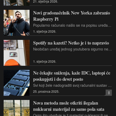
21. siječnja 2026.
Novi gradonačelnik New Yorka zabranio
Raspberry Pi
Popularno računalo našlo se na popisu uređaja koje nije dopušteno donijeti na zabavu povodom inauguracije Zohrana Mamdanija.
1. siječnja 2026.
Spotify na kazeti? Netko je i to napravio
Neobičan uređaj jednog youtubera sigurno nećete koristiti radi poboljšanja kvalitete zvuka. Ali, mogao bi vas vratiti u vrijeme kad se čekalo emitiranje hitova na radiju kako bi ih se snimilo
1. siječnja 2026.
Ne čekajte sniženja, kaže IDC, laptopi će
poskupjeti i do devet posto
Svi koji žele nadograditi svoj računalni sustav trebali bi to učiniti što je prije moguće. Sniženja cijena neće biti - umjesto toga, nastavit će rasti.
25. prosinca 2025.
8
Nova metoda može otkriti ilegalan
nuklearni materijal za samo pola sata
Osim što utvrđuje je li materijal nuklearni ili ne, nova metoda može dati i naznake o njegovom podrijetlu jer sinteza nuklearnog goriva uključuje korak koji uvodi svojevrsnu oznaku.