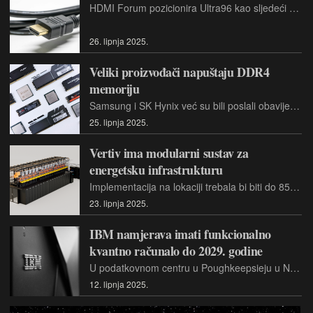
HDMI Forum pozicionira Ultra96 kao sljedeći korak nakon sadašnjih kabela ultra velike brzine (do 48 Gbps), s podrškom brzine prijenosa podataka do 64, 80 ili 96 Gbps.
26. lipnja 2025.
Veliki proizvođači napuštaju DDR4
memoriju
Samsung i SK Hynix već su bili poslali obavijesti o kraju životnog vijeka za DDR4 memorije za računala. Sada je to navodno učinio i Micron.
25. lipnja 2025.
Vertiv ima modularni sustav za
energetsku infrastrukturu
Implementacija na lokaciji trebala bi biti do 85 posto brža u usporedbi s tradicionalnim metodama gradnje, omogućujući postavljanje podatkovnih centara većih od 1 MW dnevno, uz jedan radni tim.
23. lipnja 2025.
IBM namjerava imati funkcionalno
kvantno računalo do 2029. godine
U podatkovnom centru u Poughkeepsieju u New Yorku (SAD), koji je u izgradnji, bit će izrađeno kvantno računalo Starling. Imat će oko 200 logičkih kubita.
12. lipnja 2025.