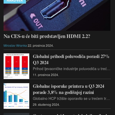
HARDVER
Na CES-u će biti predstavljen HDMI 2.2?
Miroslav Wranka
22. prosinca 2024.
Globalni prihodi poluvodiča porasli 27%
Q3 2024
Prihod ljevaoničke industrije poluvodiča u trećem tromjesečju ove godine (Q3 2024) porastao je 27% u odnosu na treće tromjesečje prethodne 2023. godine i 11% u odnosu na drugo tromjesečje 2024. godine
11. prosinca 2024.
Globalne isporuke printera u Q3 2024
porasle 3,8% na godišnjoj razini
Globalno HCP tržište oporavilo se u trećem tromjesečju 2024. godine (Q3 2024), postiglo je rast od 3,8% na godišnjoj razini, na približno 20,3 milijuna isporučenih jedinica
29. studenog 2024.