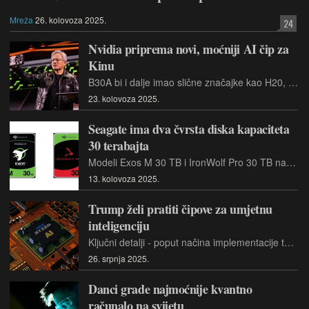
Mreža
26. kolovoza 2025.
24
Nvidia priprema novi, moćniji AI čip za
Kinu
B30A bi i dalje imao slične značajke kao H20, poput brzog prijenosa podataka, podrške za NVLink i memorije velike propusnosti.
23. kolovoza 2025.
Seagate ima dva čvrsta diska kapaciteta
30 terabajta
Modeli Exos M 30 TB i IronWolf Pro 30 TB namijenjeni su operaterima podatkovnih centara koji imaju sve više posla zbog umjetne inteligencije.
13. kolovoza 2025.
Trump želi pratiti čipove za umjetnu
inteligenciju
Ključni detalji - poput načina implementacije tehnologije i dodatnih troškova - tek trebaju biti razrađeni, kako u predloženim zakonima, tako i u preporukama Trumpove administracije
26. srpnja 2025.
Danci grade najmoćnije kvantno
računalo na svijetu