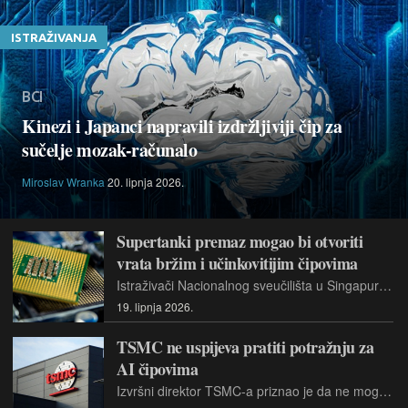
ISTRAŽIVANJA
BCI
Kinezi i Japanci napravili izdržljiviji čip za
sučelje mozak-računalo
Miroslav Wranka
20. lipnja 2026.
Supertanki premaz mogao bi otvoriti
vrata bržim i učinkovitijim čipovima
Istraživači Nacionalnog sveučilišta u Singapuru i tvrtke Applied Materials razvili su metodu za uzgoj izuzetno tankih filmova na čipovima.
19. lipnja 2026.
TSMC ne uspijeva pratiti potražnju za
AI čipovima
Izvršni direktor TSMC-a priznao je da ne mogu isporučiti sve tražene količine čipova. Potražnja kupaca je, kako kaže, prevelika