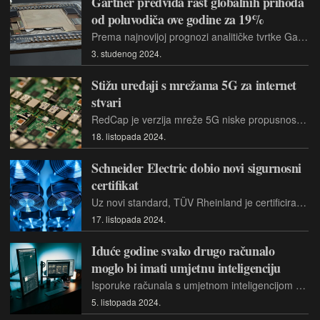
Gartner predviđa rast globalnih prihoda
od poluvodiča ove godine za 19%
Prema najnovijoj prognozi analitičke tvrtke Gartner, Inc. u ovoj 2024. godini predviđa se godišnji rast prihoda od poluvodiča od 19%, odnosno na 630 milijardi američkih dolara
3. studenog 2024.
Stižu uređaji s mrežama 5G za internet
stvari
RedCap je verzija mreže 5G niske propusnosti za koju se očekuje kako će određene uređaje (poput senzora, nadzornih kamera i nosivih uređaja) učiniti jednostavnijima i energetski učinkovitijima.
18. listopada 2024.
Schneider Electric dobio novi sigurnosni
certifikat
Uz novi standard, TÜV Rheinland je certificirao Schneider Electric i njihove procese za kibernetičku sigurnost korištene pri razvoju proizvoda.
17. listopada 2024.
Iduće godine svako drugo računalo
moglo bi imati umjetnu inteligenciju
Isporuke računala s umjetnom inteligencijom procjenjuju se na 43 milijuna primjeraka u 2024. godini, što je povećanje od 99,8 posto u odnosu na 2023. i 114 milijuna u 2025.
5. listopada 2024.