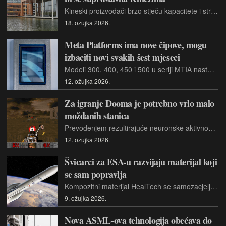
Kineski proizvođači brzo stječu kapacitete i stručnost u područjima kojima su povijesno dominirali europski proizvođači čipova. Potrebne su veće tvornice s većim stupnjem automatizacije
18. ožujka 2026.
Meta Platforms ima nove čipove, mogu
izbaciti novi svakih šest mjeseci
Modeli 300, 400, 450 i 500 u seriji MTIA nastali su u bliskoj suradnji s tvrtkom Broadcom. Neki od njih su već u proizvodnji, dok bi se drugi trebali pojaviti ove ili slijedeće godine.
12. ožujka 2026.
Za igranje Dooma je potrebno vrlo malo
moždanih stanica
Prevođenjem rezultirajuće neuronske aktivnosti natrag u digitalne naredbe, stanice su autonomno navigirale, ciljale neprijatelje i pucale iz oružja u stvarnom vremenu.
12. ožujka 2026.
Švicarci za ESA-u razvijaju materijal koji
se sam popravlja
Kompozitni materijal HealTech se samozacjeljuje kada se zagrije, zahvaljujući agensu koji se aktivira na višim temperaturama.
9. ožujka 2026.
Nova ASML-ova tehnologija obećava do