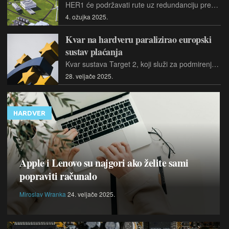
HER1 će podržavati rute uz redundanciju preko različitih podmorskih i zemaljskih putova proširujući povezanost dalje u istočnu i srednju Europu, uključujući Beč i Zagreb.
4. ožujka 2025.
Kvar na hardveru paralizirao europski
sustav plaćanja
Kvar sustava Target 2, koji služi za podmirenje dnevnih plaćanja i financijskih trgovina vrijednih više od tri bilijuna eura, značio je kako transakcije između banaka nisu mogle proći.
28. veljače 2025.
HARDVER
Apple i Lenovo su najgori ako želite sami
popraviti računalo
Miroslav Wranka
24. veljače 2025.