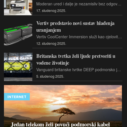
Moderan ured i dalje je nezamisliv bez odgovarajućeg pisača. Donosimo pregled zanimljivih modela poslovnih pisača i višefunkcijskih uređaja na našem tržištu. Laserski pisači tradicionalan su odabir za poslovne korisnike, no moderni tintni pisači predstavljaju dobru alternativu, posebno za manje tvrtke i kućne urede
17. studenog 2025.
Vertiv predstavio novi sustav hlađenja
uranjanjem
Vertiv CoolCenter Immersion služi kao cjelovita arhitektura hlađenja tekućinom, koja omogućuje odvođenje topline u računalnim sustavima visoke gustoće.
12. studenog 2025.
Britanska tvrtka želi ljude pretvoriti u
vodene životinje
Vanguard britanske tvrtke DEEP podmorsko je stanište koje znanstvenicima omogućava dulji boravak radi istraživanja u morskim dubinama.
5. studenog 2025.
INTERNET
Jedan telekom želi povući podmorski kabel