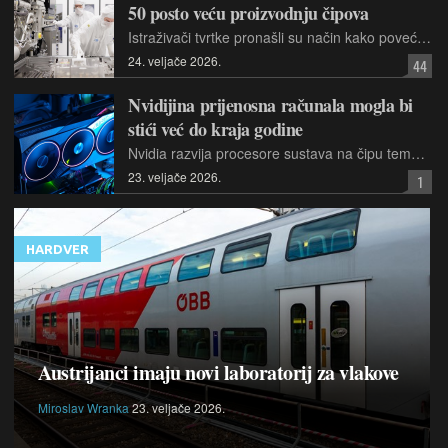
50 posto veću proizvodnju čipova
Istraživači tvrtke pronašli su način kako povećati snagu EUV izvora svjetlosti na 1000 vata sa sadašnjih 600 vata. Veća snaga znači mogućnost proizvodnje više čipova svaki sat
24. veljače 2026.
44
Nvidijina prijenosna računala mogla bi
stići već do kraja godine
Nvidia razvija procesore sustava na čipu temeljene na Armu, prilagođene prijenosnim računalima. Tvrtka se pozicionira za izravno natjecanje s Intelom, AMD-om i Qualcommom.
23. veljače 2026.
1
HARDVER
Austrijanci imaju novi laboratorij za vlakove
Miroslav Wranka
23. veljače 2026.