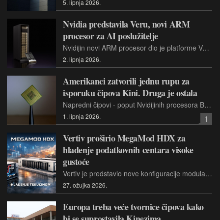
5. lipnja 2026.
Nvidia predstavila Veru, novi ARM
procesor za AI poslužitelje
Nvidijin novi ARM procesor dio je platforme Vera Rubin, a tvrtka tvrdi da donosi do 1,8 puta veće performanse od vodećih x86 procesora
2. lipnja 2026.
Amerikanci zatvorili jednu rupu za
isporuku čipova Kini. Druga je ostala
Napredni čipovi - poput Nvidijinih procesora Blackwell - nalazili su put do podružnica kineskih kompanija koje se nalaze izvan Kine.
1. lipnja 2026.
1
Vertiv proširio MegaMod HDX za
hlađenje podatkovnih centara visoke
gustoće
Vertiv je predstavio nove konfiguracije modularnog sustava MegaMod HDX, namijenjenog napajanju i hlađenju podatkovnih centara s visokim gustoćama opterećenja, poput sustava za AI i HPC
27. ožujka 2026.
Europa treba veće tvornice čipova kako
bi se suprostavila Kinezima