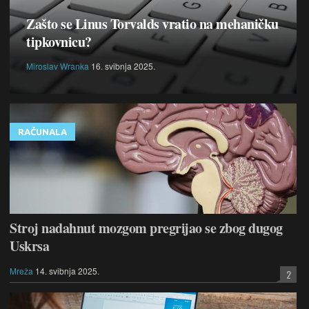
Zašto se Linus Torvalds vratio na mehaničku
tipkovnicu?
Miroslav Wranka
16. svibnja 2025.
RAČUNALA
Stroj nadahnut mozgom pregrijao se zbog dugog
Uskrsa
Mreža
14. svibnja 2025.
2