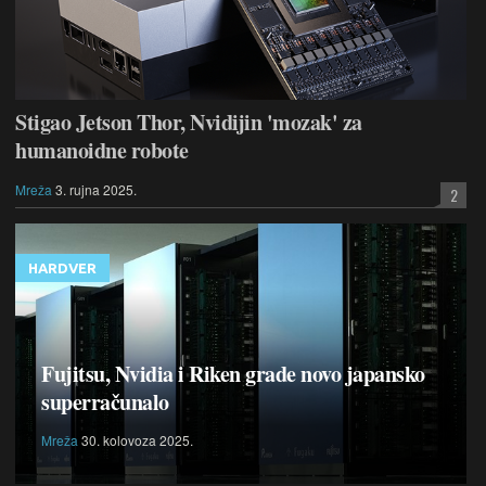
Stigao Jetson Thor, Nvidijin 'mozak' za
humanoidne robote
Mreža
3. rujna 2025.
2
HARDVER
Fujitsu, Nvidia i Riken grade novo japansko
superračunalo
Mreža
30. kolovoza 2025.