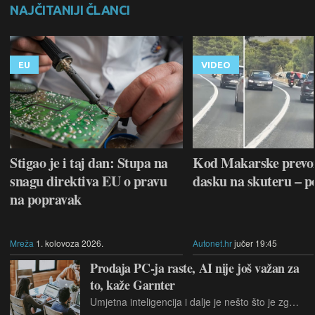
NAJČITANIJI ČLANCI
EU
VIDEO
Stigao je i taj dan: Stupa na
Kod Makarske prevo
snagu direktiva EU o pravu
dasku na skuteru – p
na popravak
Mreža
1. kolovoza 2026.
Autonet.hr
jučer 19:45
Prodaja PC-ja raste, AI nije još važan za
to, kaže Garnter
Umjetna inteligencija i dalje je nešto što je zgodno imati, ne i nužno kad se kupuje novo osobno računalo.