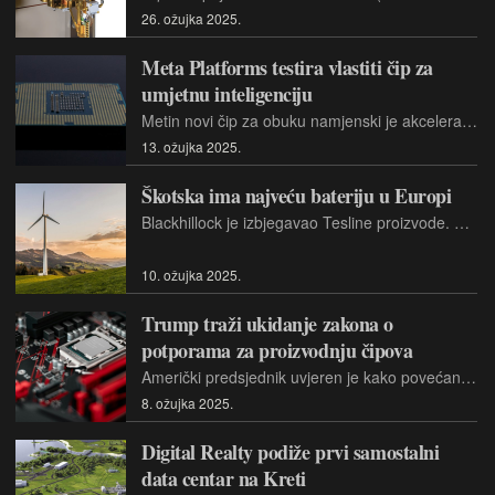
26. ožujka 2025.
Meta Platforms testira vlastiti čip za
umjetnu inteligenciju
Metin novi čip za obuku namjenski je akcelerator. Moguće je kako je energetski učinkovitiji od integriranih GPU-ova, koje se općenito koristi u tu svrhu.
13. ožujka 2025.
Škotska ima najveću bateriju u Europi
Blackhillock je izbjegavao Tesline proizvode. Zenobē je kupio tehnologiju od finske tvrtke Wärtsilä, koja osigurava i baterije i softver digitalne energetske platforme za njihovo upravljanje.
10. ožujka 2025.
Trump traži ukidanje zakona o
potporama za proizvodnju čipova
Američki predsjednik uvjeren je kako povećanje proizvodnje u SAD-u može postići prijetnjom carinama.
8. ožujka 2025.
Digital Realty podiže prvi samostalni
data centar na Kreti