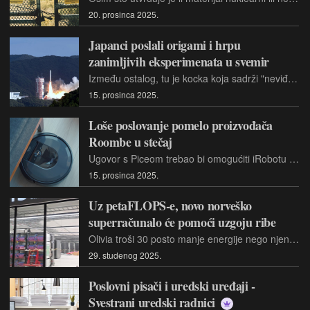
20. prosinca 2025.
Japanci poslali origami i hrpu
zanimljivih eksperimenata u svemir
Između ostalog, tu je kocka koja sadrži "neviđeno laganu i lako složivu rasklopivu antenu za svemir" koja se "može sklopiti pomoću tehnika origamija".
15. prosinca 2025.
Loše poslovanje pomelo proizvođača
Roombe u stečaj
Ugovor s Piceom trebao bi omogućiti iRobotu nastavak rada, razvoj novih proizvoda i pravovremene isplate dobavljačima i vjerovnicima i zaposlenicima
15. prosinca 2025.
Uz petaFLOPS-e, novo norveško
superračunalo će pomoći uzgoju ribe
Olivia troši 30 posto manje energije nego njena prethodnica Betsy, a otpadna toplina nastala hlađenjem bit će korištena za zagrijavanje farmi lososa.
29. studenog 2025.
Poslovni pisači i uredski uređaji -
Svestrani uredski radnici