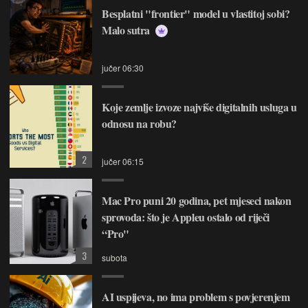
Besplatni "frontier" model u vlastitoj sobi?
Malo sutra
jučer 06:30
Koje zemlje izvoze najviše digitalnih usluga u
odnosu na robu?
2
jučer 06:15
Mac Pro puni 20 godina, pet mjeseci nakon
sprovoda: što je Appleu ostalo od riječi
“Pro"
3
subota
AI uspijeva, no ima problem s povjerenjem