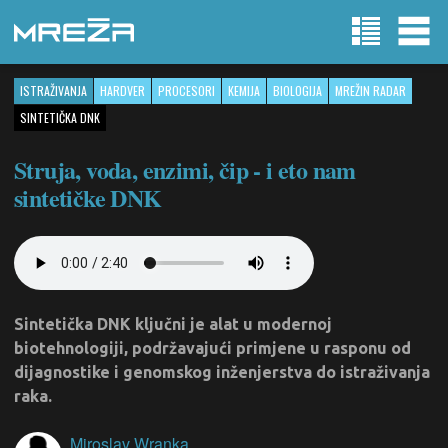
ISTRAŽIVANJA
HARDVER
PROCESORI
KEMIJA
BIOLOGIJA
MREŽIN RADAR
SINTETIČKA DNK
Struja, voda, enzimi, čip - i eto nam
sintetičke DNK
Sintetička DNK ključni je alat u modernoj
biotehnologiji, podržavajući primjene u rasponu od
dijagnostike i genomskog inženjerstva do istraživanja
raka.
Miroslav Wranka