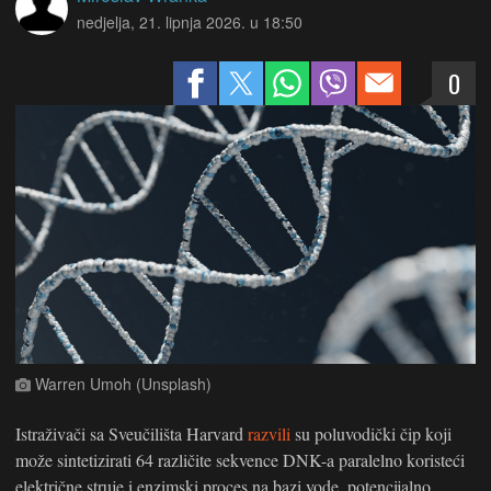
nedjelja, 21. lipnja 2026. u 18:50
0
Warren Umoh (Unsplash)
Istraživači sa Sveučilišta Harvard
razvili
su poluvodički čip koji
može sintetizirati 64 različite sekvence DNK-a paralelno koristeći
električne struje i enzimski proces na bazi vode, potencijalno