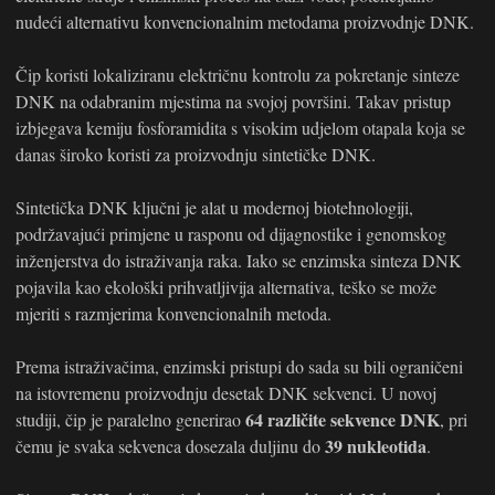
nudeći alternativu konvencionalnim metodama proizvodnje DNK.
Čip koristi lokaliziranu električnu kontrolu za pokretanje sinteze
DNK na odabranim mjestima na svojoj površini. Takav pristup
izbjegava kemiju fosforamidita s visokim udjelom otapala koja se
danas široko koristi za proizvodnju sintetičke DNK.
Sintetička DNK ključni je alat u modernoj biotehnologiji,
podržavajući primjene u rasponu od dijagnostike i genomskog
inženjerstva do istraživanja raka. Iako se enzimska sinteza DNK
pojavila kao ekološki prihvatljivija alternativa, teško se može
mjeriti s razmjerima konvencionalnih metoda.
Prema istraživačima, enzimski pristupi do sada su bili ograničeni
na istovremenu proizvodnju desetak DNK sekvenci. U novoj
64 različite sekvence DNK
studiji, čip je paralelno generirao
, pri
39 nukleotida
čemu je svaka sekvenca dosezala duljinu do
.