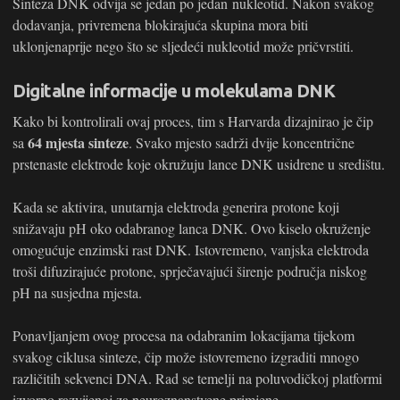
Sinteza DNK odvija se jedan po jedan nukleotid. Nakon svakog
dodavanja, privremena blokirajuća skupina mora biti
uklonjenaprije nego što se sljedeći nukleotid može pričvrstiti.
Digitalne informacije u molekulama DNK
Kako bi kontrolirali ovaj proces, tim s Harvarda dizajnirao je čip
64 mjesta sinteze
sa
. Svako mjesto sadrži dvije koncentrične
prstenaste elektrode koje okružuju lance DNK usidrene u središtu.
Kada se aktivira, unutarnja elektroda generira protone koji
snižavaju pH oko odabranog lanca DNK. Ovo kiselo okruženje
omogućuje enzimski rast DNK. Istovremeno, vanjska elektroda
troši difuzirajuće protone, sprječavajući širenje područja niskog
pH na susjedna mjesta.
Ponavljanjem ovog procesa na odabranim lokacijama tijekom
svakog ciklusa sinteze, čip može istovremeno izgraditi mnogo
različitih sekvenci DNA. Rad se temelji na poluvodičkoj platformi
izvorno razvijenoj za neuroznanstvene primjene.