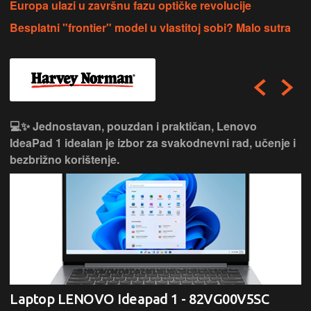
Europa ulazi u završnu fazu optičke revolucije
Besplatni "frontier" model u vlastitoj sobi? Malo sutra
💻✨ Jednostavan, pouzdan i praktičan, Lenovo
IdeaPad 1 idealan je izbor za svakodnevni rad, učenje i
bezbrižno korištenje.
Laptop LENOVO Ideapad 1 - 82VG00V5SC