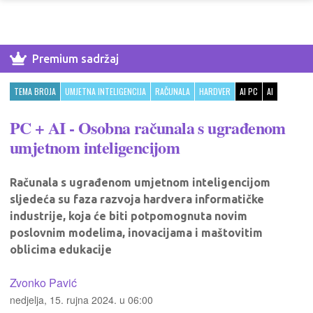
Premium sadržaj
TEMA BROJA
UMJETNA INTELIGENCIJA
RAČUNALA
HARDVER
AI PC
AI
PC + AI - Osobna računala s ugrađenom
umjetnom inteligencijom
Računala s ugrađenom umjetnom inteligencijom
sljedeća su faza razvoja hardvera informatičke
industrije, koja će biti potpomognuta novim
poslovnim modelima, inovacijama i maštovitim
oblicima edukacije
Zvonko Pavić
nedjelja, 15. rujna 2024. u 06:00