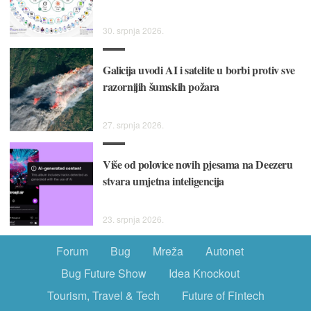
30. srpnja 2026.
Galicija uvodi AI i satelite u borbi protiv sve
razornijih šumskih požara
27. srpnja 2026.
Više od polovice novih pjesama na Deezeru
stvara umjetna inteligencija
23. srpnja 2026.
Forum
Bug
Mreža
Autonet
Bug Future Show
Idea Knockout
Tourism, Travel & Tech
Future of Fintech