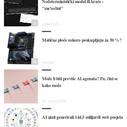
Nedeterministički model ili kraće -
"me'sečini"
5
jučer 08:05
Matične ploče uskoro poskupljuju za 50 %?
10
četvrtak
Može li biti previše AI agenata? Pa, čini se
kako može
30. srpnja 2026.
AI alati generirali 144,5 milijardi web posjeta