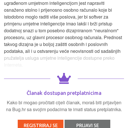
ugrađenom umjetnom inteligencijom jest napraviti
osnaženo stolno i prijenosno osobno računalo koje bi
istodobno moglo raditi više poslova, jer bi softver za
primjenu umjetne inteligencije imao lakši i brži pristup
dodatnoj snazi u tom posebno dizajniranom "neuralnom"
procesoru, uz glavni procesor osobnog računala. Prednost
takvog dizajna je u boljoj zaštiti osobnih i poslovnih
podataka, ali i u ostvarenju veće neovisnosti od sadašnjih
pružatelja usluga umjetne inteligencije dostupne preko
Interneta.
Članak dostupan pretplatnicima
Kako bi mogao pročitati cijeli članak, moraš biti prijavljen
na Bug.hr sa svojim podacima te imati status pretplatnika.
REGISTRIRAJ SE
PRIJAVI SE