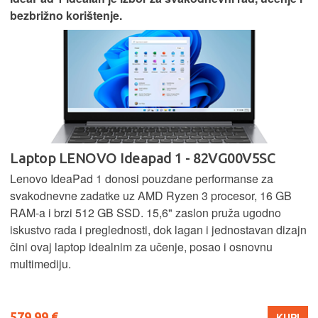
bezbrižno korištenje.
Laptop LENOVO Ideapad 1 - 82VG00V5SC
Lenovo IdeaPad 1 donosi pouzdane performanse za
svakodnevne zadatke uz AMD Ryzen 3 procesor, 16 GB
RAM-a i brzi 512 GB SSD. 15,6" zaslon pruža ugodno
iskustvo rada i preglednosti, dok lagan i jednostavan dizajn
čini ovaj laptop idealnim za učenje, posao i osnovnu
multimediju.
579,99 €
KUPI