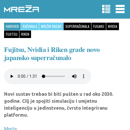
HARDVER
RAČUNALA
MREŽIN RADAR
SUPERRAČUNALA
FUGAKU
NVIDIA
FUJITSU
RIKEN
Fujitsu, Nvidia i Riken grade novo
japansko superračunalo
Novi sustav trebao bi biti pušten u rad oko 2030.
godine. Cilj je spojiti simulaciju i umjetnu
inteligenciju u jedinstvenu, čvrsto integriranu
platformu.
Mreža