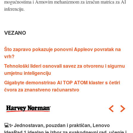
mogućnostima i Armovim mehanizmom za izračun matrica za AI
inferenciju.
VEZANO
Što zapravo pokazuje ponovni Appleov povratak na
vrh?
Tehnološki lideri osnovali savez za otvorenu i sigurnu
umjetnu inteligenciju
Gigabyte demonstrirao AI TOP ATOM klaster s četiri
čvora za znanstveno računarstvo
💻✨ Jednostavan, pouzdan i praktičan, Lenovo
IdeaPad 1 idealan je izbor za svakodnevni rad, učenje i