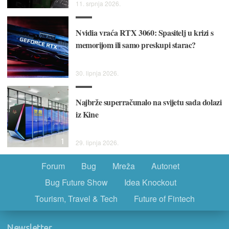
11. srpnja 2026.
Nvidia vraća RTX 3060: Spasitelj u krizi s
memorijom ili samo preskupi starac?
30. lipnja 2026.
Najbrže superračunalo na svijetu sada dolazi
iz Kine
1
29. lipnja 2026.
Forum
Bug
Mreža
Autonet
Bug Future Show
Idea Knockout
Tourism, Travel & Tech
Future of Fintech
Newsletter