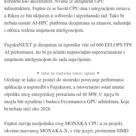
korišteni kao akceleratori. Nvidia će dizajnirati GPU
infrastrukturu, Fujitsu će se baviti CPU-ima i integracijom sustava,
a Riken će biti uključen u softverski i algoritamski rad. Tako bi
trebala nastati AI-HPC platforma dizajnirana za znanost, industriju
i otkrića vođena umjetnom inteligencijom.
FugakuNEXT je dizajniran za isporuku više od 600 EFLOPS FP8
AI performansi, što bi ga učinilo najmoćnijim superračunalom s
umjetnom inteligencijom do sada najavljenim.
Očekuje se kako će postići do stostruko povećanje performansi
aplikacija u usporedbi s Fugakuom, a istovremeno ostati unutar
otprilike istog energetskog proračuna od 40 MW. U njega bi
mogla biti ugrađena i buduća Feynmanova GPU arhitektura, koja
bi trebala stići oko 2028.
Fujitsu razvija nasljednika svog MONAKA CPU-a za projekt,
okvirno nazvanog MONAKA-X, s više jezgri, proširenim SIMD