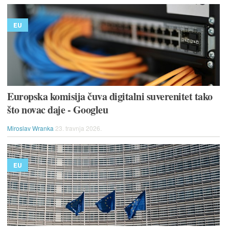
EU
Europska komisija čuva digitalni suverenitet tako
što novac daje - Googleu
Miroslav Wranka
23. travnja 2026.
EU