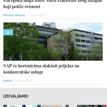
Europska unija stišće Meta Platforms zbog dizajna
koji potiče ovisnost
Miroslav Wranka
13. srpnja 2026.
EU
SAP će korisnicima olakšati prijelaz na
konkurentske usluge
Mreža
10. srpnja 2026.
IZDVAJAMO