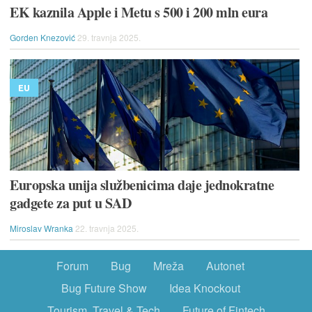
EK kaznila Apple i Metu s 500 i 200 mln eura
Gorden Knezović
29. travnja 2025.
EU
Europska unija službenicima daje jednokratne
gadgete za put u SAD
Miroslav Wranka
22. travnja 2025.
Forum
Bug
Mreža
Autonet
Bug Future Show
Idea Knockout
Tourism, Travel & Tech
Future of Fintech