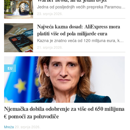
Jedna od posljednjih većih prepreka Paramountovoj masovnoj akviziciji za 111 milijardi američkih dolara sada je pravni izazov u 12 američkih saveznih država
23. srpnja 2026.
Najveća kazna dosad: AliExpress mora
platiti više od pola milijarde eura
Kazna je znatno veća od 120 milijuna eura, koliko je dobila platforma X u vlasništu Elona Muska u prosincu prošle godine, i 200 milijuna eura, s koliko je Temu kažnjen prošlog svibnja
21. srpnja 2026.
EU
Njemačka dobila odobrenje za više od 650 milijuna
€ pomoći za poluvodiče
Mreža
20. srpnja 2026.