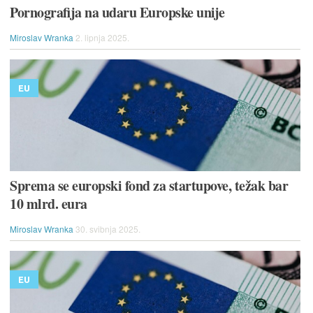
Pornografija na udaru Europske unije
Miroslav Wranka
2. lipnja 2025.
EU
Sprema se europski fond za startupove, težak bar
10 mlrd. eura
Miroslav Wranka
30. svibnja 2025.
EU