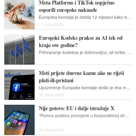
Meta Platforms i TikTok uspješno
osporili europske naknade
Europska komisija je dobila 12 mjeseci kako bi uskladila metodologiju izračuna naknade s odgovarajućim zakonima i propisima.
11. rujna 2025.
Europski Kodeks prakse za AI tek od
kraja ove godine?
Prihvaćanje kodeksa je dobrovoljno, ali tvrtke koje to odbiju učiniti neće imati koristi od pravne sigurnosti koju se pruža potpisniku.
Meti prijete dnevne kazne ako ne riješi
plati-ili-pristani
Upozorenje Europske komisije došlo je dva mjeseca nakon što je Meti izrekla kaznu od 200 milijuna eura zbog kršenja Zakona o digitalnim tržištima.
30. lipnja 2025.
Nije gotovo: EU i dalje istražuje X
"Pomno pratimo promjene u korporativnoj strukturi X-a, kao što bismo pratili promjene na bilo kojoj drugoj određenoj platformi", rekao je glasnogovornik Europske komisije.
22. lipnja 2025.