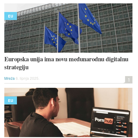
EU
Europska unija ima novu međunarodnu digitalnu
strategiju
Mreža
6. lipnja 2025.
1
EU