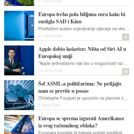
27. lipnja 2026.
Europa treba pola bilijuna eura kako bi
sustigla SAD i Kinu
Predloženi sustav ocjenjivanja utjecaja na okoliš za podatkovne centre Europske unije mogao bi imati značajne kreditne implikacije za operatere objekata i njihove zajmodavce
11. lipnja 2026.
4
Apple dobio košaricu: Ništa od Siri AI u
Europskoj uniji
"Apple jednostavno nije bio u mogućnosti razviti interoperabilna rješenja koja zadovoljavaju osnovne standarde privatnosti i sigurnosti u Uniji", rekao je glasnogovornik Europske komisije
10. lipnja 2026.
20
Šef ASML-a političarima: Ne petljajte
nam se previše u posao
Christophe Fouquet je upozorio na planove za sudjelovanje Europske komisije u upravljanju ili praćenju strateških projekata koji ispunjavaju uvjete za državnu pomoć.
6. lipnja 2026.
Europa se sprema izgurati Amerikance
iz svog računalnog oblaka?
Europska komisija bi trebala postati središnjim tijelom za nabavu usluga podatkovnih centara, usluga računalstva u oblaku, softvera i sustava umjetne inteligencije za tijela Unije i države članice.