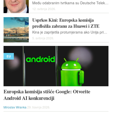
Među odabranim tvrtkama su Deutsche Telekom, BBVA, Telefonica, Sophos, Scalable Capital... Anthropic nije bio toliko susretljiv.
12. svibnja 2026.
Usprkos Kini: Europska komisija
predložila zabranu za Huawei i ZTE
Kina je zaprijetila protumjerama ako Unija primijeni nova pravila o kibernetičkoj sigurnosti. Službeni Peking smatra kako su predložena pravila diskriminirajuća.
5. svibnja 2026.
EU
Europska komisija stišće Google: Otvorite
Android AI konkurenciji
Miroslav Wranka
29. travnja 2026.