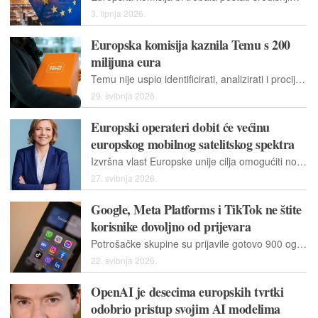
3. lipnja 2026.
Europska komisija kaznila Temu s 200
milijuna eura
Temu nije uspio identificirati, analizirati i procijeniti sistemske rizike ilegalne robe za prodaju na platformi i štetu za europske potrošače. Do kolovoza moraju predložiti akcijski plan.
29. svibnja 2026.
Europski operateri dobit će većinu
europskog mobilnog satelitskog spektra
Izvršna vlast Europske unije cilja omogućiti novim operaterima ulazak na tržište nakon isteka licenci sljedeće godine koje trenutno imaju američke tvrtke Viasat i EchoStar.
27. svibnja 2026.
Google, Meta Platforms i TikTok ne štite
korisnike dovoljno od prijevara
Potrošačke skupine su prijavile gotovo 900 oglasa za koje se sumnja kako krše zakone ⁠Unije između prosinca prošle i ožujka ove godine. Uklonjeno ih je 27 posto.
22. svibnja 2026.
OpenAI je desecima europskih tvrtki
odobrio pristup svojim AI modelima