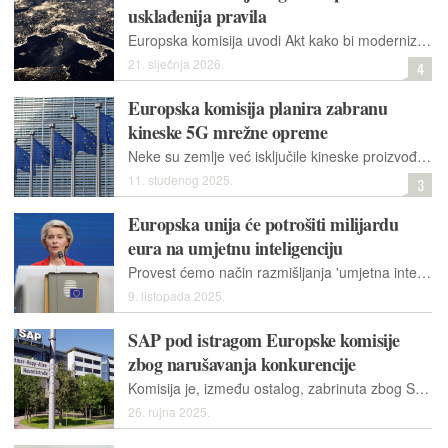
usklađenija pravila
Europska komisija uvodi Akt kako bi modernizirala, pojednostavnila i uskladila pravila o mrežama velikog kapaciteta, koje omogućuju nove tehnologije, kao što su umjetna inteligencija i računalstvo u oblaku
21. siječnja 2026.
4
Europska komisija planira zabranu
kineske 5G mrežne opreme
Neke su zemlje već isključile kineske proizvođače iz svojih 5G sustava, ali Europska komisija sada želi da to napravi svaka članica EU-a
11. studenog 2025.
3
Europska unija će potrošiti milijardu
eura na umjetnu inteligenciju
Provest ćemo način razmišljanja 'umjetna inteligencija na prvom mjestu' u svim našim ključnim sektorima", rekla je predsjednica Komisije Ursula von der Leyen.
9. listopada 2025.
SAP pod istragom Europske komisije
zbog narušavanja konkurencije
Komisija je, između ostalog, zabrinuta zbog SAP-ovog zahtjeva prema kojem kupci trebaju uzeti njihove usluge održavanja i podrške za ERP softver te tvrtke.
26. rujna 2025.