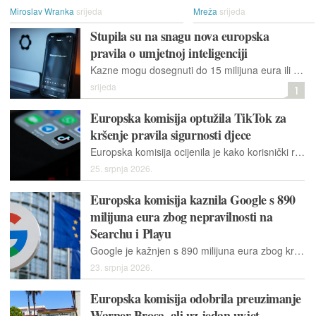
Miroslav Wranka
srijeda
Mreža
srijeda
Stupila su na snagu nova europska
pravila o umjetnoj inteligenciji
Kazne mogu dosegnuti do 15 milijuna eura ili tri posto globalnog godišnjeg prihoda za tvrtke i 750 tisuća eura za institucije, tijela i agencije Unije
srijeda
1
Europska komisija optužila TikTok za
kršenje pravila sigurnosti djece
Europska komisija ocijenila je kako korisnički računi na TikToku ne ispunjavaju sigurnosne standarde predviđene Zakonom o digitalnim uslugama.
25. srpnja 2026.
Europska komisija kaznila Google s 890
milijuna eura zbog nepravilnosti na
Searchu i Playu
Google je kažnjen s 890 milijuna eura zbog kršenja Akta o digitalnim tržištima na uslugama Google Search i Google Play te mu dala 60 dana za ispravak nepravilnosti
23. srpnja 2026.
Europska komisija odobrila preuzimanje
Warner Brosa, ali uz jedan uvjet