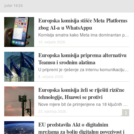
jučer 19:24
Europska komisija stišće Meta Platforms
zbog AI-a u WhatsAppu
Komisija smatra kako Meta ima dominantan položaj u slanju poruka potrošačima diljem Europskog gospodarskog prostora. Blokiranje konkurencije moglo bi ugušiti tržišno natjecanje.
10. veljače 2026.
Europska komisija priprema alternativu
Teamsu i srodnim alatima
U pripremi je rješenje za internu komunikaciju temeljeno na protokolu Matrix, koje bi trebalo služiti kao dopuna i sigurnosna kopija za postojeći softver.
8. veljače 2026.
Europska komisija želi se riješiti rizične
tehnologije, Huawei se protivi
Nove mjere bit će primjenjene na 18 ključnih sektora. Mobilni operateri imat će 36 mjeseci od objave popisa dobavljača visokog rizika za postupno ukidanje ključnih komponenti.
23. siječnja 2026.
3
EU predstavila Akt o digitalnim
mrežama za bolju digitalnu povezivost i