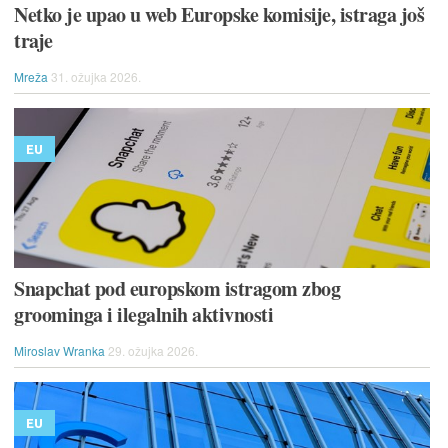
Netko je upao u web Europske komisije, istraga još
traje
Mreža
31. ožujka 2026.
EU
Snapchat pod europskom istragom zbog
groominga i ilegalnih aktivnosti
Miroslav Wranka
29. ožujka 2026.
EU