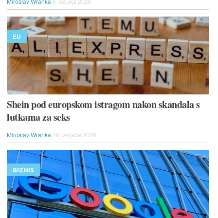
Miroslav Wranka
6. ožujka 2026.
EU
Shein pod europskom istragom nakon skandala s
lutkama za seks
Miroslav Wranka
18. veljače 2026.
BIZNIS