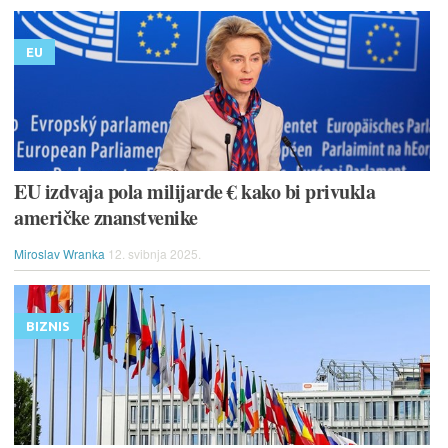
EU
EU izdvaja pola milijarde € kako bi privukla
američke znanstvenike
Miroslav Wranka
12. svibnja 2025.
BIZNIS