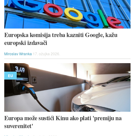
Europska komisija treba kazniti Google, kažu
europski izdavači
Miroslav Wranka
17. ožujka 2026.
EU
Europa može sustići Kinu ako plati 'premiju na
suverenitet'