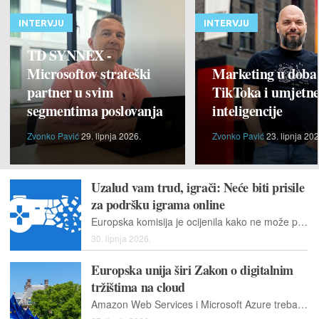
INTERVJU
INTERVJU
TD SYNNEX -
Microsoftov strateški
Marketing u doba
partner u svim
TikToka i umjetn
segmentima poslovanja
inteligencije
Zvonko Pavić
29. lipnja 2026.
Zvonko Pavić
23. lipnja 202
Uzalud vam trud, igrači: Neće biti prisile
za podršku igrama online
Europska komisija je ocijenila kako ne može puno toga poduzeti zbog postojećih zakona o autorskim pravima i intelektualnom vlasništvu
30. lipnja 2026.
Europska unija širi Zakon o digitalnim
tržištima na cloud
Amazon Web Services i Microsoft Azure trebaju potpasti pod pravila Europske unije o digitalnoj dominaciji, kaže Europska komisija.