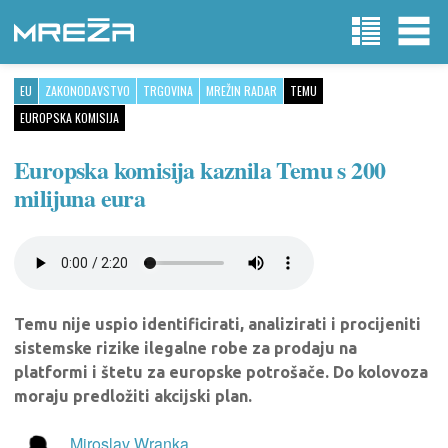
EU
ZAKONODAVSTVO
TRGOVINA
MREŽIN RADAR
TEMU
EUROPSKA KOMISIJA
Europska komisija kaznila Temu s 200
milijuna eura
Temu nije uspio identificirati, analizirati i procijeniti
sistemske rizike ilegalne robe za prodaju na
platformi i štetu za europske potrošače. Do kolovoza
moraju predložiti akcijski plan.
Miroslav Wranka