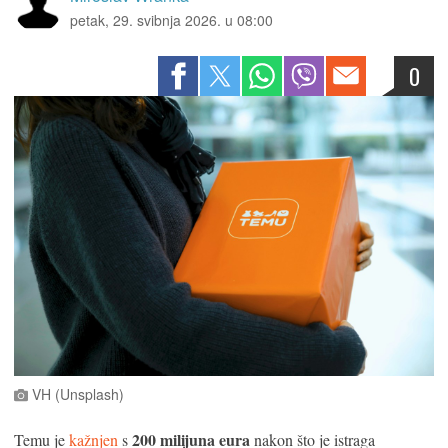
petak, 29. svibnja 2026. u 08:00
0
VH (Unsplash)
200 milijuna eura
Temu je
kažnjen
s
nakon što je istraga