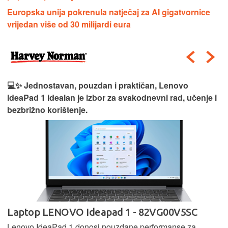
Europska unija pokrenula natječaj za AI gigatvornice
vrijedan više od 30 milijardi eura
💻✨ Jednostavan, pouzdan i praktičan, Lenovo
IdeaPad 1 idealan je izbor za svakodnevni rad, učenje i
bezbrižno korištenje.
Laptop LENOVO Ideapad 1 - 82VG00V5SC
Lenovo IdeaPad 1 donosi pouzdane performanse za