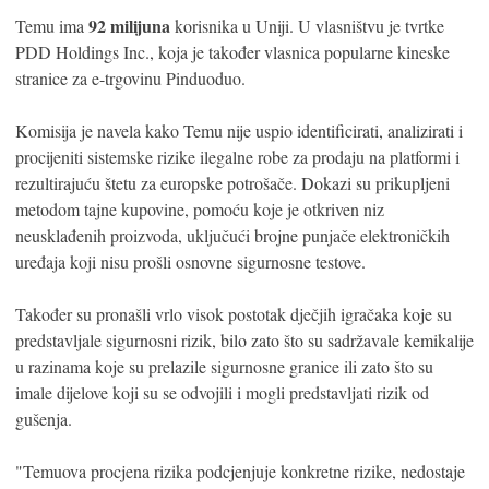
92 milijuna
Temu ima
korisnika u Uniji. U vlasništvu je tvrtke
PDD Holdings Inc., koja je također vlasnica popularne kineske
stranice za e-trgovinu Pinduoduo.
Komisija je navela kako Temu nije uspio identificirati, analizirati i
procijeniti sistemske rizike ilegalne robe za prodaju na platformi i
rezultirajuću štetu za europske potrošače. Dokazi su prikupljeni
metodom tajne kupovine, pomoću koje je otkriven niz
neusklađenih proizvoda, uključući brojne punjače elektroničkih
uređaja koji nisu prošli osnovne sigurnosne testove.
Također su pronašli vrlo visok postotak dječjih igračaka koje su
predstavljale sigurnosni rizik, bilo zato što su sadržavale kemikalije
u razinama koje su prelazile sigurnosne granice ili zato što su
imale dijelove koji su se odvojili i mogli predstavljati rizik od
gušenja.
"Temuova procjena rizika podcjenjuje konkretne rizike, nedostaje