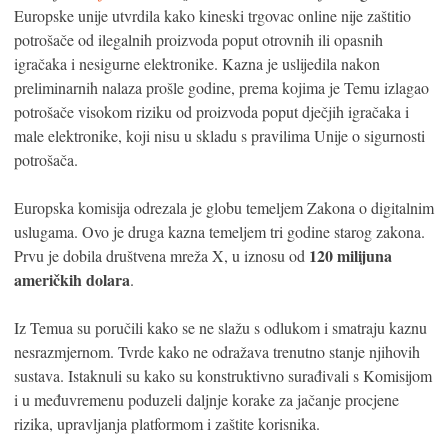
Europske unije utvrdila kako kineski trgovac online nije zaštitio
potrošače od ilegalnih proizvoda poput otrovnih ili opasnih
igračaka i nesigurne elektronike. Kazna je uslijedila nakon
preliminarnih nalaza prošle godine, prema kojima je Temu izlagao
potrošače visokom riziku od proizvoda poput dječjih igračaka i
male elektronike, koji nisu u skladu s pravilima Unije o sigurnosti
potrošača.
Europska komisija odrezala je globu temeljem Zakona o digitalnim
uslugama. Ovo je druga kazna temeljem tri godine starog zakona.
120 milijuna
Prvu je dobila društvena mreža X, u iznosu od
američkih dolara
.
Iz Temua su poručili kako se ne slažu s odlukom i smatraju kaznu
nesrazmjernom. Tvrde kako ne odražava trenutno stanje njihovih
sustava. Istaknuli su kako su konstruktivno surađivali s Komisijom
i u međuvremenu poduzeli daljnje korake za jačanje procjene
rizika, upravljanja platformom i zaštite korisnika.