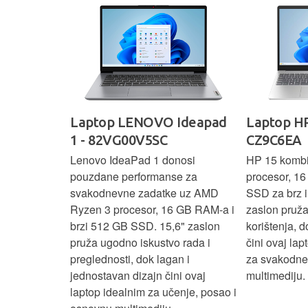
IdeaPad
Laptop LENOVO Ideapad
Laptop HP
SC
1 - 82VG00V5SC
CZ9C6EA
 3 s Ryzen 5
Lenovo IdeaPad 1 donosi
HP 15 komb
RAM-a nudi
pouzdane performanse za
procesor, 1
še aplikacija
svakodnevne zadatke uz AMD
SSD za brz i 
 moderan
Ryzen 3 procesor, 16 GB RAM-a i
zaslon pruž
D
brzi 512 GB SSD. 15,6" zaslon
korištenja, 
up podacima,
pruža ugodno iskustvo rada i
čini ovaj la
izbor za
preglednosti, dok lagan i
za svakodnev
kuće i
jednostavan dizajn čini ovaj
multimediju.
e.
laptop idealnim za učenje, posao i