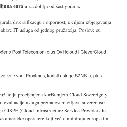
lijuna eura
u razdoblju od šest godina.
gurala diversifikaciju i otpornost, s ciljem izbjegavanja
nabave IT usluga od jednog pružatelja. Poslove su
vođeno Post Telecomom plus OVHcloud i CleverCloud
vo koje vodi Proximus, koristi usluge S3NS-a, plus
ružatelja procijenjena korištenjem Cloud Sovereignty
u evaluacije usluga prema osam ciljeva suverenosti.
uga CISPE (Cloud Infrastructure Service Providers in
like američke operatere koji već dominiraju europskim