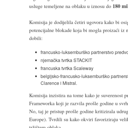
180 mi
usluge temeljene na oblaku u iznosu do
Komisija je dodijelila četiri ugovora kako bi osi
potencijalne blokade koja bi mogla proizaći iz 
dobili:
francusko-luksemburško partnerstvo pred
njemačka tvrtka STACKIT
francuska tvrtka Scaleway
belgijsko-francusko-luksemburško partnerst
Clarence i Mistral.
Komisija inzistira na tome kako je suverenost p
Frameworka koji je razvila prošle godine u svrh
No, taj je pristup prošle godine kritizirala udr
Europe). Tvrdili su kako okviri favoriziraju ve
tržištem oblaka.