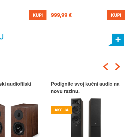
999,99 €
699
KUPI
KUPI
U
ski audiofilski
Podignite svoj kućni audio na
Nas
novu razinu.
Box
AKCIJA
A