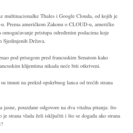
e multinacionalke Thales i Google Clouda, od kojih je
SAD-u. Prema američkom Zakonu o CLOUD-u, američke
 na omogućavanje pristupa određenim podacima koje
n Sjedinjenih Država.
priznao pod prisegom pred francuskim Senatom kako
ancuskim klijentima nikada neće biti otkriveni.
o su imuni na prekid opskrbnog lanca od trećih strana
 jasne, pouzdane odgovore na dva vitalna pitanja: što
e strana vlada želi isključiti i što se događa ako strana
u?