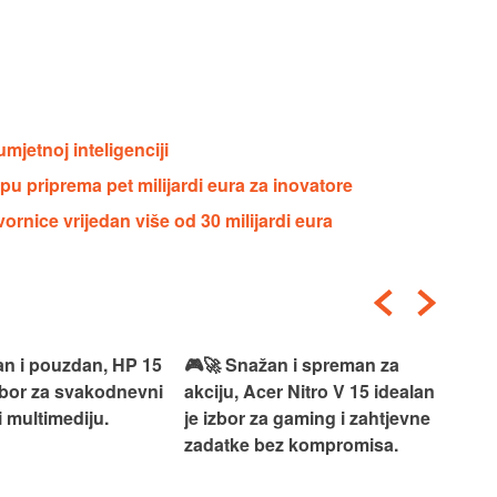
mjetnoj inteligenciji
u priprema pet milijardi eura za inovatore
ornice vrijedan više od 30 milijardi eura
an i pouzdan, HP 15
🎮🚀 Snažan i spreman za
🎯⚡
izbor za svakodnevni
akciju, Acer Nitro V 15 idealan
Len
i multimediju.
je izbor za gaming i zahtjevne
vrh
zadatke bez kompromisa.
pro
rad