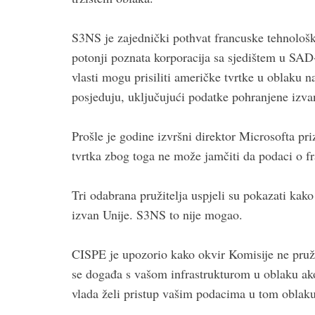
S3NS je zajednički pothvat francuske tehnološk
potonji poznata korporacija sa sjedištem u 
vlasti mogu prisiliti američke tvrtke u oblaku
posjeduju, uključujući podatke pohranjene izva
Prošle je godine izvršni direktor Microsofta 
tvrtka zbog toga ne može jamčiti da podaci o fr
Tri odabrana pružitelja uspjeli su pokazati kak
izvan Unije. S3NS to nije mogao.
CISPE je upozorio kako okvir Komisije ne pruža
se događa s vašom infrastrukturom u oblaku ako j
vlada želi pristup vašim podacima u tom oblak