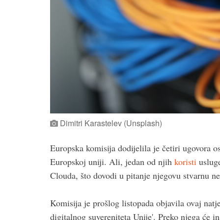
Dimitri Karastelev (Unsplash)
Europska komisija dodijelila je četiri ugovora 
Europskoj uniji. Ali, jedan od njih
koristi
usluge
Clouda, što dovodi u pitanje njegovu stvarnu ne
Komisija je prošlog listopada objavila ovaj natj
digitalnog suvereniteta Unije'. Preko njega će in