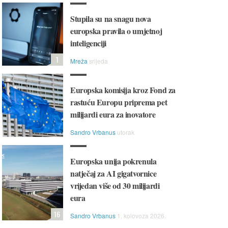
Stupila su na snagu nova
europska pravila o umjetnoj
inteligenciji
1
Mreža
srijeda
Europska komisija kroz Fond za
rastuću Europu priprema pet
milijardi eura za inovatore
Sandro Vrbanus
utorak
Europska unija pokrenula
natječaj za AI gigatvornice
vrijedan više od 30 milijardi
eura
16
Sandro Vrbanus
1. kolovoza 2026.