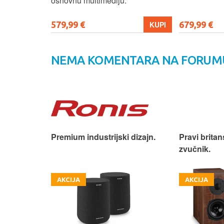
osnovnu multimediju.
579,99 €
679,99 €
KUPI
KUPI
NEMA KOMENTARA NA FORUM
iji!
Premium industrijski dizajn.
Pravi britan
zvučnik.
AKCIJA
AKCIJA