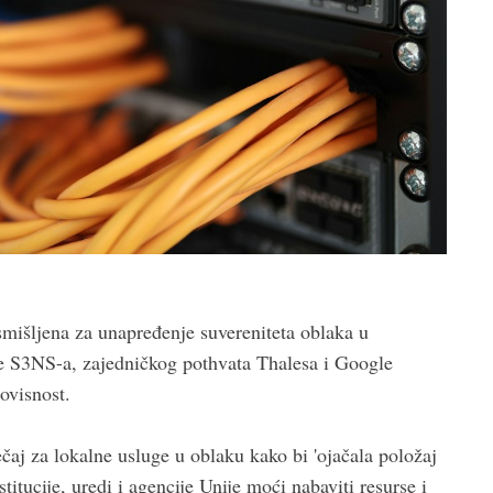
osmišljena za unapređenje suvereniteta oblaka u
 S3NS-a, zajedničkog pothvata Thalesa i Google
ovisnost.
ečaj za lokalne usluge u oblaku kako bi 'ojačala položaj
stitucije, uredi i agencije Unije moći nabaviti resurse i