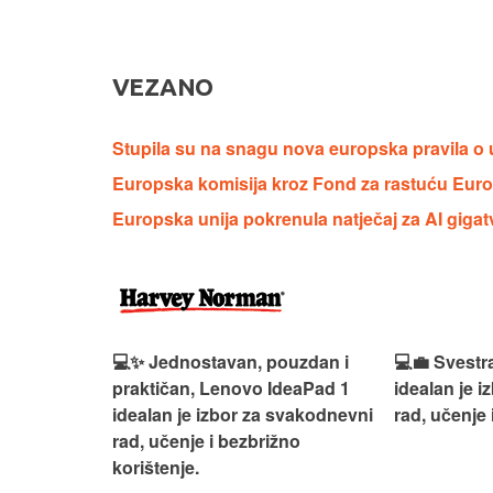
VEZANO
Stupila su na snagu nova europska pravila o u
Europska komisija kroz Fond za rastuću Europ
Europska unija pokrenula natječaj za AI gigatv
n, Lenovo
💻✨ Jednostavan, pouzdan i
💻💼 Svestr
si odličan
praktičan, Lenovo IdeaPad 1
idealan je 
nosti za
idealan je izbor za svakodnevni
rad, učenje 
rad, učenje i bezbrižno
korištenje.