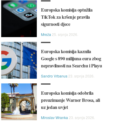
Europska komisija optužila
TikTok za kršenje pravila
sigurnosti djece
Mreža
25. srpnja 2026.
Europska komisija kaznila
Google s 890 milijuna eura zbog
nepravilnosti na Searchu i Playu
Sandro Vrbanus
23. srpnja 2026.
Europska komisija odobrila
preuzimanje Warner Brosa, ali
uz jedan uvjet
Miroslav Wranka
23. srpnja 2026.