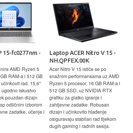
 15-fc0277nm -
Laptop ACER Nitro V 15 -
La
NH.QPFEX.00K
Sl
inira AMD Ryzen 5
Acer Nitro V 15 ističe se po
Len
6 GB RAM-a i 512 GB
snažnim performansama uz AMD
Ryz
učinkovit rad. 15,6"
Ryzen 5 procesor, 16 GB RAM-a i
TB 
a ugodno iskustvo
512 GB SSD, uz NVIDIA RTX
dov
dok pouzdan dizajn
grafiku za glatko igranje i
pru
ptop odličnim izborom
zahtjevne zadatke. Robusan
dok
ne zadatke, učenje i
dizajn i učinkovito hlađenje
mul
osiguravaju stabilan rad tijekom
pro
dugih gaming i radnih sesija.