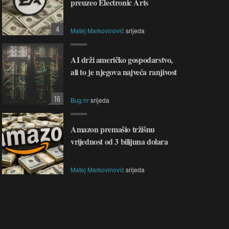
preuzeo Electronic Arts
4
Matej Markovinović
srijeda
AI drži američko gospodarstvo,
ali to je njegova najveća ranjivost
16
Bug.hr
srijeda
Amazon premašio tržišnu
vrijednost od 3 bilijuna dolara
Matej Markovinović
srijeda