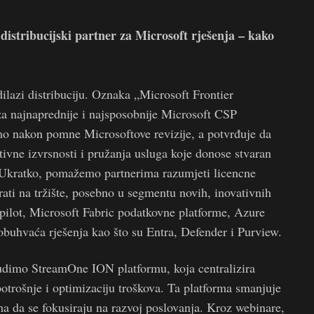
i distribucijski partner za Microsoft rješenja – kako
ilazi distribuciju. Oznaka „Microsoft Frontier
 za najnaprednije i najsposobnije Microsoft CSP
smo nakon pomne Microsoftove revizije, a potvrđuje da
ne izvrsnosti i pružanja usluga koje donose stvaran
. Ukratko, pomažemo partnerima razumjeti licencne
irati na tržište, posebno u segmentu novih, inovativnih
opilot, Microsoft Fabric podatkovne platforme, Azure
 obuhvaća rješenja kao što su Entra, Defender i Purview.
nudimo StreamOne ION platformu, koja centralizira
potrošnje i optimizaciju troškova. Ta platforma smanjuje
 da se fokusiraju na razvoj poslovanja. Kroz webinare,