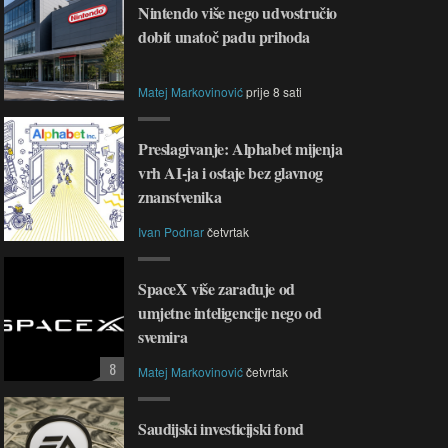
Nintendo više nego udvostručio
dobit unatoč padu prihoda
Matej Markovinović
prije 8 sati
Preslagivanje: Alphabet mijenja
vrh AI-ja i ostaje bez glavnog
znanstvenika
Ivan Podnar
četvrtak
SpaceX više zarađuje od
umjetne inteligencije nego od
svemira
8
Matej Markovinović
četvrtak
Saudijski investicijski fond