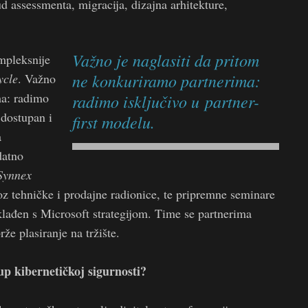
 assessmenta, migracija, dizajna arhitekture,
Važno je naglasiti da pritom
pleksnije
ne konkuriramo partnerima:
ycle
. Važno
ma: radimo
radimo isključivo u
partner-
 dostupan i
firs
t modelu.
a
datno
Synnex
roz tehničke i prodajne radionice, te pripremne seminare
sklađen s Microsoft strategijom. Time se partnerima
že plasiranje na tržište.
up kibernetičkoj sigurnosti?