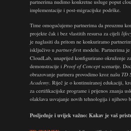
partnerima nudimo konkretne usluge poput cloud
implementacije i post-migracijske podrške.
Time omogućujemo partnerima da preuzmu kom
projekte čak i bez vlastitih resursa za cijeli
lifec
je naglasiti da pritom ne konkuriramo partneri
isključivo u
partner-firs
t modelu. Partnerima je
CloudLab, unaprijed konfigurirano okruženje z
demonstracije i
Proof of Concept
scenarije. Do
obrazovanje partnera provodimo kroz našu
TD 
Academy
. Riječ je o kontinuiranoj edukaciji, k
za certifikacijske programe i prijenos znanja u
olakšava usvajanje novih tehnologija i njihovo br
Posljednje i uvijek važno: Kakav je vaš prist