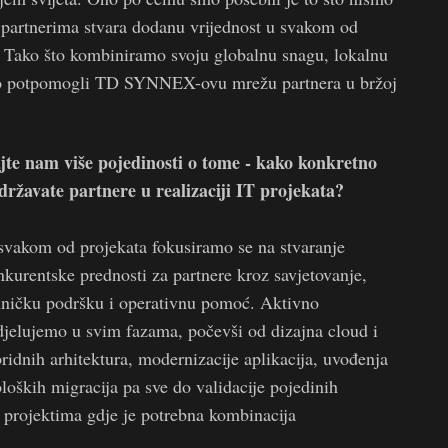
m partnerima stvara dodanu vrijednost u svakom od
? Tako što kombiniramo
svoju globalnu snagu, lokalnu
smo potpomogli TD SYNNEX-ovu mrežu partnera u bržoj
jte nam više pojedinosti o tome - kako konkretno
državate partnere u realizaciji IT projekata?
svakom od projekata fokusiramo se na stvaranje
nkurentske prednosti za partnere kroz savjetovanje,
hničku podršku i operativnu pomoć. Aktivno
djelujemo u svim fazama, počevši od dizajna cloud i
bridnih arhitektura, modernizacije aplikacija, uvođenja
loških migracija pa sve do validacije pojedinih
 projektima gdje je potrebna kombinacija