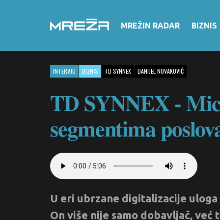
MREŽIN RADAR
BIZNIS
INTERVJU
BIZNIS
TD SYNNEX
DANIJEL NOVAKOVIĆ
TD SYNNEX - Micro
segmentima poslov
U eri ubrzane digitalizacije uloga
On više nije samo dobavljač, već 