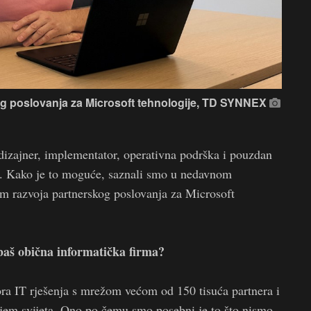
kog poslovanja za Microsoft tehnologije, TD SYNNEX
, dizajner, implementator, operativna podrška i pouzdan
no. Kako je to moguće, saznali smo u nedavnom
jem razvoja partnerskog poslovanja za Microsoft
aš obična informatička firma?
ora IT rješenja s mrežom većom od 150 tisuća partnera i
ljem svijeta. Ono po čemu smo posebni je to što nismo