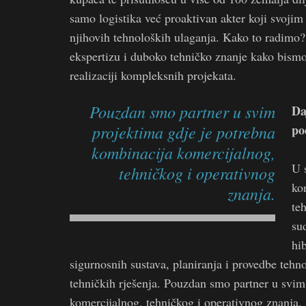
samo logistika već proaktivan akter koji svoji
njihovih tehnoloških ulaganja. Kako to radimo
ekspertizu i duboko tehničko znanje kako bi
realizaciji kompleksnih projekata.
Pouzdan smo partner u svim
Da
projektima gdje je potrebna
po
kombinacija komercijalnog,
U 
tehničkog i operativnog
ko
znanja.
te
su
hi
sigurnosnih sustava, planiranja i provedbe tehno
tehničkih rješenja. Pouzdan smo partner u svim
komercijalnog, tehničkog i operativnog znanja.