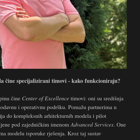
čine specijalizirani timovi - kako funkcioniraju?
pinu čine
Center of Excellence
timovi: oni su središnja
etodavnu i operativnu podršku. Pomažu partnerima u
ja do kompleksnih arhitekturnih modela i pilot
pljene pod zajedničkim imenom
Advanced Services
. One
rema modelu isporuke rješenja. Kroz taj sustav