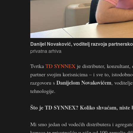
Danijel Novaković, voditelj razvoja partners
privatna arhiva
Tvrtka
TD SYNNEX
je distributer, konzultant
partner svojim korisnicima – i sve to, istodob
Danijelom Novakovićem
razgovoru s
, voditel
tehnologije.
Što je TD SYNNEX? Koliko shvaćam, niste b
Mi smo jedan od vodećih distributera i agregat
kupaca te prisutnošću u više od 100 zemalja di