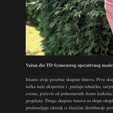
Važan dio TD Synnexovog operativnog modela 
Imamo dvije posebne skupine timova. Prvu sku
točka naše ekspertize i pružaju tehničku, savj
svemu, počevši od jednostavnih Azure kalkulaci
projekata. Druga skupina timova su ekipe oku
predstavljaju iskorak iz klasične distribucije p