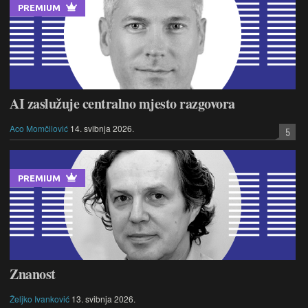
PREMIUM
AI zaslužuje centralno mjesto razgovora
Aco Momčilović
14. svibnja 2026.
5
PREMIUM
Znanost
Željko Ivanković
13. svibnja 2026.