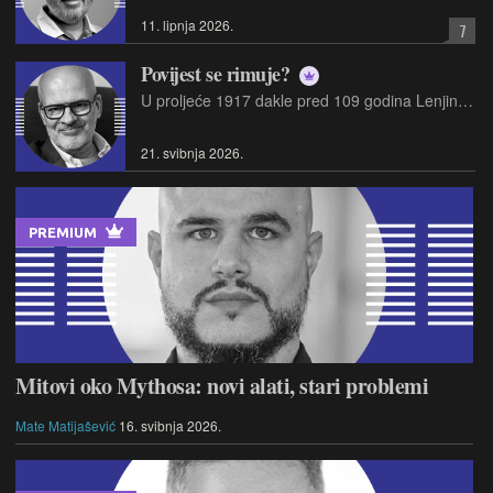
11. lipnja 2026.
7
Povijest se rimuje?
U proljeće 1917 dakle pred 109 godina Lenjin je sišao s vlaka na Finski kolodvor, Финляндский вокзал u Petrogradu i stavio zupčanike revolucije u pogon…
21. svibnja 2026.
PREMIUM
Mitovi oko Mythosa: novi alati, stari problemi
Mate Matijašević
16. svibnja 2026.