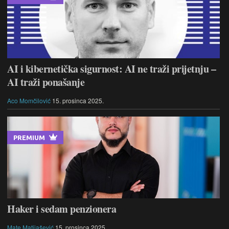
AI i kibernetička sigurnost: AI ne traži prijetnju –
AI traži ponašanje
Aco Momčilović
15. prosinca 2025.
PREMIUM
Haker i sedam penzionera
Mate Matijašević
15. prosinca 2025.