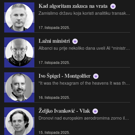
Kad algoritam zakuca na vrata
Zamislimo državu koja koristi analitiku transakcija kako bi ocijenila tko financira "potencijalno radikalne" organizacije
17. listopada 2025.
Lažni ministri
Albanci su prije nekoliko dana uveli AI "ministricu", nekog ženskog avatara u narodnoj nošnji, s albanskom zastavom, koji lupeta AI generirane bedastoće i opća mjesta…
17. listopada 2025.
Ivo Špigel - Montgolfier
"It was the hexagram of the heavens It was the strings of my guitar." Joni Mitchell: "Amelia"
16. listopada 2025.
Željko Ivanković - Vlak
Dronovi nad europskim aerodromima zorno ilustriraju da se tehnologija mijenja brže nego sposobnost ljudi da je slijede. Možda se tehnologija i mijenja ponajprije da bi izbjegla ljudskoj kontroli
15. listopada 2025.