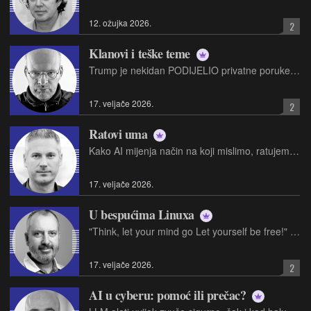
12. ožujka 2026.
2
Klanovi i teške teme
Trump je nekidan PODIJELIO privatne poruke Macrona i Ruttea. Prvo, kakav to sustav za messaging koristi? Izgleda kao SMS na Nokiji 3210 prije 25 godina…
17. veljače 2026.
2
Ratovi uma
Kako AI mijenja način na koji mislimo, ratujemo i komuniciramo
17. veljače 2026.
U bespućima Linuxa
"Think, let your mind go Let yourself be free!" Aretha Franklin: "Think"
17. veljače 2026.
2
AI u cyberu: pomoć ili prečac?