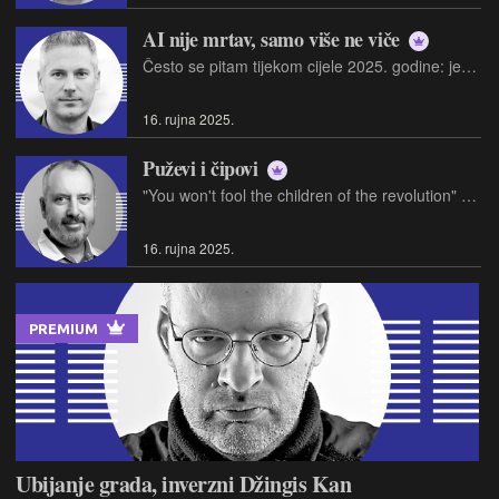
AI nije mrtav, samo više ne viče
Često se pitam tijekom cijele 2025. godine: jesmo li svi zalutali u neki veliki AI balon, ili, pak, ulazimo u tihu "AI zimu"?
16. rujna 2025.
Puževi i čipovi
"You won't fool the children of the revolution" T. Rex: "The Children of the Revolution"
16. rujna 2025.
PREMIUM
Ubijanje grada, inverzni Džingis Kan