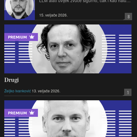
LLM alati uvijek zvuče sigurno, čak i kad haluciniraju. Problem nastaje onda kada im vjeruju ljudi koji ne znaju kako sustav radi ispod haube
15. veljače 2026.
8
PREMIUM
Drugi
Željko Ivanković
13. veljače 2026.
1
PREMIUM