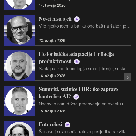
14. travnja 2026.
Novci nisu sjeli
Vrlo rijetko idem u banku ono baš na šalter, jer naravno sve radim tech rješenjima. Kad ipak zbog nečeg moram "na šalter" detektiram par fenomena…
23. ožujka 2026.
Hedonistička adaptacija i inflacija
produktivnosti
Svaki put kad tehnologija smanji trenje, sustav ga nadoknadi volumenom
16. ožujka 2026.
5
Summiti, sudnice i HR: tko zapravo
kontrolira AI?
Nedavno sam držao predavanje na eventu u organizaciji firme Kariera, pred publikom HR stručnjaka
15. ožujka 2026.
Futurolozi
Što ako je ova serija ratova posljedica razvitka tehnologija, posebno umjetne inteligencije?