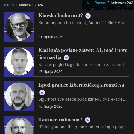
Ivan Podnar
2. kolovoza 202
Mreža
1. kolovoza 2026.
Kineska budućnost?
Kome pripada budućnost, Americi ili Kini? Kaže kolumnist Wall Street Journala, pokušavajući biti duhovit, mi (Ameri) imamo Apple, NBA i Sydney Sweeney, a što ima Kina?
21. lipnja 2026.
Kad kuća postane zatvor: AI, moć i novo
lice nasilja
Na prvi pogled izgleda kao reklama za pametni dom. Moderna kuća, povezana rasvjeta, digitalne brave, kamere, termostati, glasovni asistenti
17. lipnja 2026.
Ispod granice kibernetičkog siromaštva
Sigurnost sve češće puca između dva ekstrema: organizacije koje nemaju dovoljno kapaciteta da se zaštite i organizacije koje se guše u vlastitoj složenosti
16. lipnja 2026.
Tvornice radnicima!
“I'll tell you one thing, he's not building a playhouse for the children” Tom Waits: “What’s he building?”