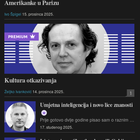
Amerikanke u Parizu
Ivo Špigel
15. prosinca 2025.
PREMIUM
Kultura otkazivanja
Željko Ivanković
14. prosinca 2025.
1
Umjetna inteligencija i novo lice znanosti
Prije gotovo dvije godine pisao sam o raznim upotrebama AI-ja u području medicine i farmacije…
17. studenog 2025.