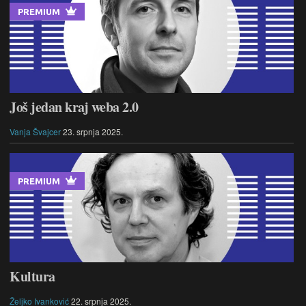
PREMIUM
Još jedan kraj weba 2.0
Vanja Švajcer
23. srpnja 2025.
PREMIUM
Kultura
Željko Ivanković
22. srpnja 2025.