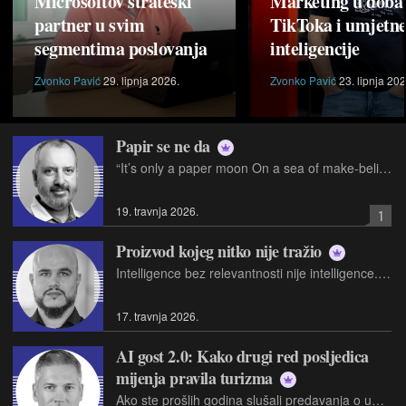
Microsoftov strateški
Marketing u doba
partner u svim
TikToka i umjetn
segmentima poslovanja
inteligencije
Zvonko Pavić
29. lipnja 2026.
Zvonko Pavić
23. lipnja 202
Papir se ne da
“It’s only a paper moon On a sea of make-believe…” Arlen, Harburg & Rose
19. travnja 2026.
1
Proizvod kojeg nitko nije tražio
Intelligence bez relevantnosti nije intelligence. To je sadržaj!
17. travnja 2026.
AI gost 2.0: Kako drugi red posljedica
mijenja pravila turizma
Ako ste prošlih godina slušali predavanja o umjetnoj inteligenciji u turizmu, vjerojatno ste čuli jednu naizgled jednostavnu tezu: AI ubrzava operacije, smanjuje troškove i povećava učinkovitost