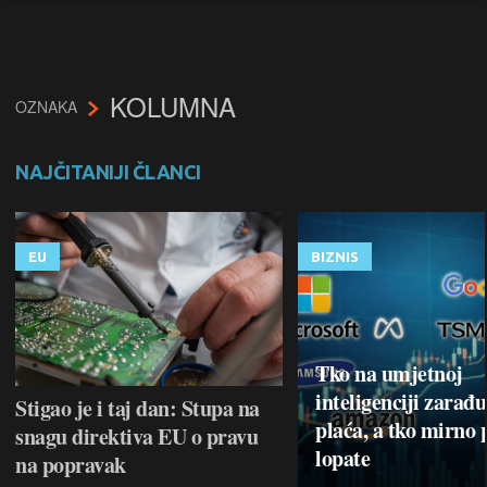
KOLUMNA
OZNAKA
NAJČITANIJI ČLANCI
EU
BIZNIS
Tko na umjetnoj
inteligenciji zarađu
Stigao je i taj dan: Stupa na
plaća, a tko mirno 
snagu direktiva EU o pravu
lopate
na popravak