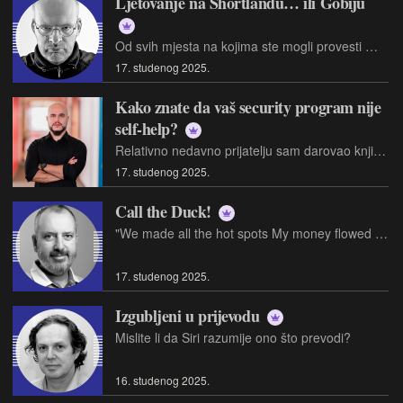
Ljetovanje na Shortlandu… ili Gobiju
Od svih mjesta na kojima ste mogli provesti WW2, a da to barem donekle podsjeća na godišnji odmor, među prvima na popisu vjerojatno su bile izolirane japanske baze na pacifičkim otocima
17. studenog 2025.
Kako znate da vaš security program nije
self-help?
Relativno nedavno prijatelju sam darovao knjigu, i svidjela mu se. Komentar je bio: "Inače ne čitam self-help, ali ovo je baš super." Ostao sam napola u čudu, jer mi, iskreno, nije ni palo na pamet da se radi o self-helpu
17. studenog 2025.
Call the Duck!
"We made all the hot spots My money flowed like wine" Little Feat: "Dixie Chicken"
17. studenog 2025.
Izgubljeni u prijevodu
Mislite li da Siri razumije ono što prevodi?
16. studenog 2025.