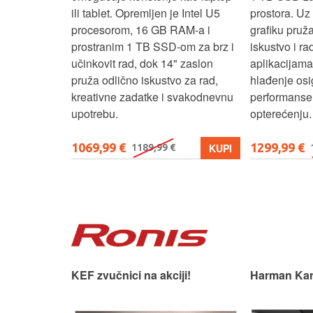
e Intel U5
prostora. Uz Nvidia RTX 5050
istovremeno
AM-a i
grafiku pruža odlično gaming
dizajn uz 5
om za brz i
iskustvo i rad u zahtjevnim
omogućuje br
 zaslon
aplikacijama, dok optimizirano
dok je laptop
 za rad,
hlađenje osigurava stabilne
produktivnos
svakodnevnu
performanse i pri većem
svakodnevn
opterećenju.
1299,99 €
569,98 €
KUPI
KUPI
1399,99 €
62
ji!
Harman Kardon car audio.
Premium Hi-F