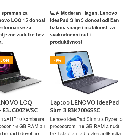
n i lagan, Lenovo
💻✨ Jednostavan, pouzdan i
💻
m 3 donosi odličan
praktičan, Lenovo IdeaPad 1
ide
e i mobilnosti za
idealan je izbor za svakodnevni
rad
 rad i
rad, učenje i bezbrižno
st.
korištenje.
ENOVO IdeaPad
Laptop LENOVO Ideapad
La
K7006SSC
1 - 82VG00V5SC
CZ
Pad Slim 3 s Ryzen 5
Lenovo IdeaPad 1 donosi
HP 
i 16 GB RAM-a nudi
pouzdane performanse za
pro
n rad u više aplikacija
svakodnevne zadatke uz AMD
SSD