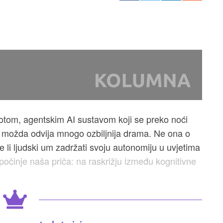
tom, agentskim AI sustavom koji se preko noći
e možda odvija mnogo ozbiljnija drama. Ne ona o
e li ljudski um zadržati svoju autonomiju u uvjetima
u počinje naša priča: na raskrižju između kognitivne