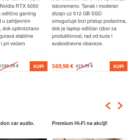
. Tanak i moderan
Ryzen 3 procesor, 16 GB RAM-a i
zas
12 GB SSD
brzi 512 GB SSD. 15,6" zaslon
kor
zi pristup podacima,
pruža ugodno iskustvo rada i
čin
 odličan izbor za
preglednosti, dok lagan i
za 
t, rad od kuće i
jednostavan dizajn čini ovaj
mul
e obaveze.
laptop idealnim za učenje, posao i
osnovnu multimediju.
579,99 €
679
KUPI
KUPI
9,99 €
i na akciji!
Premium industrijski dizajn.
Pra
zvu