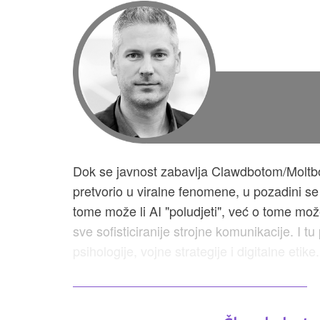
Dok se javnost zabavlja Clawdbotom/Moltbo
pretvorio u viralne fenomene, u pozadini s
tome može li AI "poludjeti", već o tome mož
sve sofisticiranije strojne komunikacije. I t
psihologije, vojne strategije i digitalne etike.