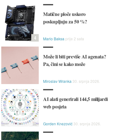
Matične ploče uskoro
poskupljuju za 50 %?
4
Mario Baksa
prije 2 sata
Može li biti previše AI agenata?
Pa, čini se kako može
Miroslav Wranka
30. srpnja 2026.
AI alati generirali 144,5 milijardi
web posjeta
Gorden Knezović
30. srpnja 2026.