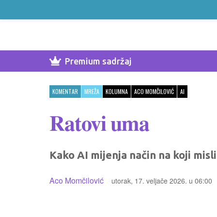
Premium sadržaj
KOMENTAR
MREŽA
KOLUMNA
ACO MOMČILOVIĆ
AI
Ratovi uma
Kako AI mijenja način na koji mis
Aco Momčilović
utorak, 17. veljače 2026. u 06:00