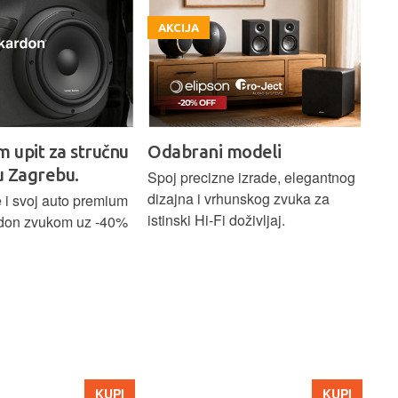
AKCIJA
A
 modeli
HARMAN KARDON
FA
Citation ONE DUO MKIII
e izrade, elegantnog
Kom
hunskog zvuka za
s 5
Bežicni Hi-Fi zvucnik sa premium
 doživljaj.
SEA
industrijskim dizajnom, Wi-Fi,
pri
Bluetooth, Chromecast, Google
fre
Assistant, kontrole na dodir,
25 
snaga 40W, mogucnost
obr
uparivanja za stereo zvuk, Google
furn
Home aplikacija, HD audio
streaming 24Bits/96Khz.
399 €
1.9
KUPI
AKCIJA
448 €