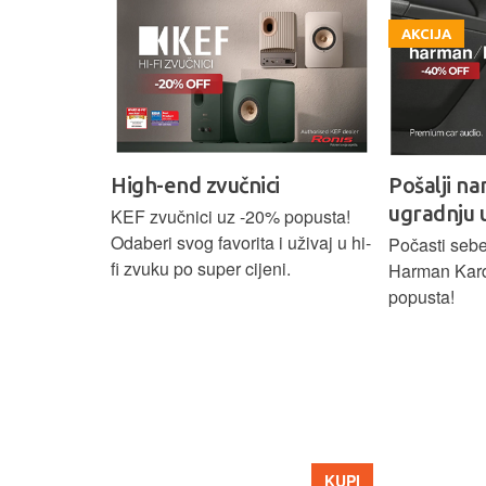
AKCIJA
AKCIJA
i
Pošalji nam upit za stručnu
Odabrani
ugradnju u Zagrebu.
 popusta!
Spoj precizn
 uživaj u hi-
dizajna i vr
Počasti sebe i svoj auto premium
i.
istinski Hi-Fi
Harman Kardon zvukom uz -40%
popusta!
KUPI
KUPI