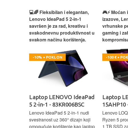
egantan,
🎮⚡ Moćan i spreman za
💻🔥 Modera
in‑1
izazove, Lenovo LOQ 15 donosi
IdeaPad Sli
eativu i
vrhunske performanse za
balans snag
tivnost u
gaming i zahtjevne zadatke bez
svakodnevni
tenja.
kompromisa.
produktivno
-100 € + POKLON
-9%
IdeaPad
Laptop LENOVO LOQ
Laptop L
06BSC
15AHP10 - 83JG002WSC
Slim 3 83
n‑1 nudi
Lenovo LOQ 15AHP10 kombinira
Lenovo Idea
zajn koji
Ryzen 5 procesor, 16 GB RAM-a i
procesorom 
 kao laptop
1 TB SSD za brz rad i dovoljno
brz i stabila