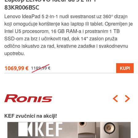
83KR006BSC
Lenovo IdeaPad 5 2‑in‑1 nudi svestranost uz 360° dizajn
koji omogućuje korištenje kao laptop ili tablet. Opremljen je
Intel U5 procesorom, 16 GB RAM-a i prostranim 1 TB
SSD‑om za brz i učinkovit rad, dok 14" zaslon pruža
odlično iskustvo za rad, kreativne zadatke i svakodnevnu
upotrebu.
1069,99 €
KUPI
1189,99 €
KEF zvučnici na akciji!