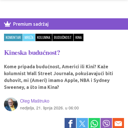
Premium sadržaj
KOMENTAR
MREŽA
KOLUMNA
BUDUĆNOST
KINA
Kineska budućnost?
Kome pripada budućnost, Americi ili Kini? Kaže
kolumnist Wall Street Journala, pokušavajući biti
duhovit, mi (Ameri) imamo Apple, NBA i Sydney
Sweeney, a što ima Kina?
Oleg Maštruko
nedjelja, 21. lipnja 2026. u 06:00