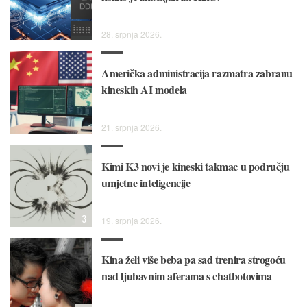
28. srpnja 2026.
Američka administracija razmatra zabranu
kineskih AI modela
21. srpnja 2026.
Kimi K3 novi je kineski takmac u području
umjetne inteligencije
3
19. srpnja 2026.
Kina želi više beba pa sad trenira strogoću
nad ljubavnim aferama s chatbotovima