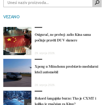
VEZANO
Osigurač, ne proboj: zašto Kina sama
počinje praviti DUV skenere
3
29. srpnja 2026.
Xpeng u Münchenu predstavio modularni
leteći automobil
28. srpnja 2026.
Rekord šangajske burze: Tko je CXMT i
koliko je značajan za Kinu?