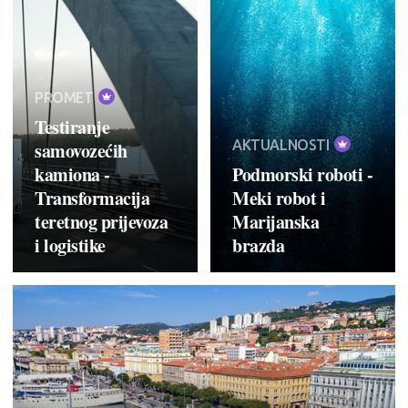
PROMET
Testiranje
AKTUALNOSTI
samovozećih
kamiona -
Podmorski roboti -
Transformacija
Meki robot i
teretnog prijevoza
Marijanska
i logistike
brazda