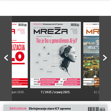
kolovoz-rujan 2025.
7 / 2025 / srpanj 2025.
6 / 2025 / li