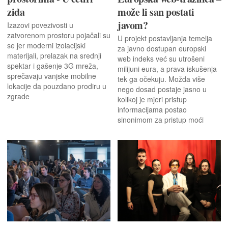
zida
može li san postati
javom?
Izazovi povezivosti u
zatvorenom prostoru pojačali su
U projekt postavljanja temelja
se jer moderni izolacijski
za javno dostupan europski
materijali, prelazak na srednji
web indeks već su utrošeni
spektar i gašenje 3G mreža,
milijuni eura, a prava iskušenja
sprečavaju vanjske mobilne
tek ga očekuju. Možda više
lokacije da pouzdano prodiru u
nego dosad postaje jasno u
zgrade
kolikoj je mjeri pristup
informacijama postao
sinonimom za pristup moći