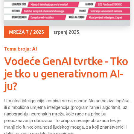
MREŽA 7 / 2025
srpanj 2025.
Tema broja: AI
Vodeće GenAI tvrtke - Tko
je tko u generativnom AI-
ju?
Umjetna inteligencija zasniva se na onome što se naziva logička
ili simbolična umjetna inteligencija (programiranje i algoritmi), uz
nadogradnju neuronskih mreža koje rade na principu
prepoznavanja obrazaca. To prepoznavanje obrazaca tek je
manji dio funkcionalnosti ljudskog mozga, za koji znanstvenici i
dalje ne znaju modele funkcioniranja…