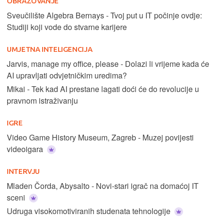
OBRAZOVANJE
Sveučilište Algebra Bernays - Tvoj put u IT počinje ovdje:
Studiji koji vode do stvarne karijere
UMJETNA INTELIGENCIJA
Jarvis, manage my office, please - Dolazi li vrijeme kada će
AI upravljati odvjetničkim uredima?
Mikai - Tek kad AI prestane lagati doći će do revolucije u
pravnom istraživanju
IGRE
Video Game History Museum, Zagreb - Muzej povijesti
videoigara
INTERVJU
Mladen Čorda, Abysalto - Novi-stari igrač na domaćoj IT
sceni
Udruga visokomotiviranih studenata tehnologije