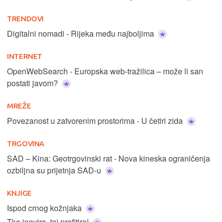
TRENDOVI
Digitalni nomadi - Rijeka među najboljima
INTERNET
OpenWebSearch - Europska web-tražilica – može li san
postati javom?
MREŽE
Povezanost u zatvorenim prostorima - U četiri zida
TRGOVINA
SAD – Kina: Geotrgovinski rat - Nova kineska ograničenja
ozbiljna su prijetnja SAD-u
KNJIGE
Ispod crnog kožnjaka
Tko inovira, taj profitira!