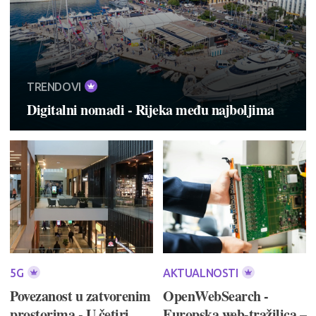
TRENDOVI
Digitalni nomadi - Rijeka među najboljima
5G
AKTUALNOSTI
Povezanost u zatvorenim
OpenWebSearch -
prostorima - U četiri
Europska web-tražilica –