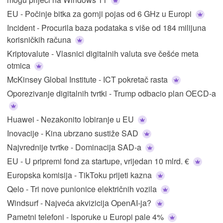
EU - Počinje bitka za gornji pojas od 6 GHz u Europi
Incident - Procurila baza podataka s više od 184 milijuna
korisničkih računa
Kriptovalute - Vlasnici digitalnih valuta sve češće meta
otmica
McKinsey Global Institute - ICT pokretač rasta
Oporezivanje digitalnih tvrtki - Trump odbacio plan OECD-a
Huawei - Nezakonito lobiranje u EU
Inovacije - Kina ubrzano sustiže SAD
Najvrednije tvrtke - Dominacija SAD-a
EU - U pripremi fond za startupe, vrijedan 10 mlrd. €
Europska komisija - TikToku prijeti kazna
Qelo - Tri nove punionice električnih vozila
Windsurf - Najveća akvizicija OpenAI-ja?
Pametni telefoni - Isporuke u Europi pale 4%