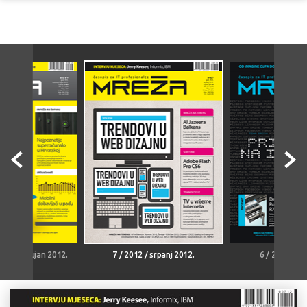
kolovoz-rujan 2012.
7 / 2012 / srpanj 2012.
6 / 2012 / li