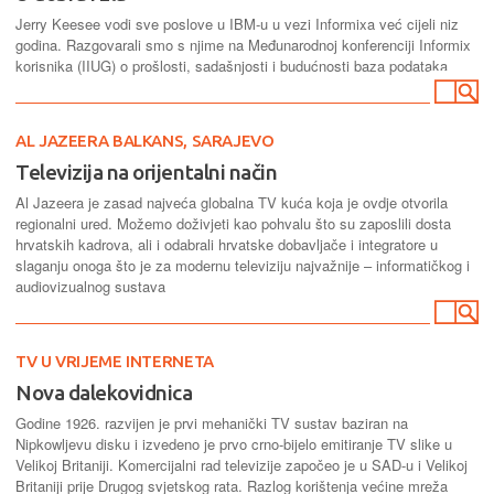
Jerry Keesee vodi sve poslove u IBM-u u vezi Informixa već cijeli niz
godina. Razgovarali smo s njime na Međunarodnoj konferenciji Informix
korisnika (IIUG) o prošlosti, sadašnjosti i budućnosti baza podataka
AL JAZEERA BALKANS, SARAJEVO
Televizija na orijentalni način
Al Jazeera je zasad najveća globalna TV kuća koja je ovdje otvorila
regionalni ured. Možemo doživjeti kao pohvalu što su zaposlili dosta
hrvatskih kadrova, ali i odabrali hrvatske dobavljače i integratore u
slaganju onoga što je za modernu televiziju najvažnije – informatičkog i
audiovizualnog sustava
TV U VRIJEME INTERNETA
Nova dalekovidnica
Godine 1926. razvijen je prvi mehanički TV sustav baziran na
Nipkowljevu disku i izvedeno je prvo crno-bijelo emitiranje TV slike u
Velikoj Britaniji. Komercijalni rad televizije započeo je u SAD-u i Velikoj
Britaniji prije Drugog svjetskog rata. Razlog korištenja većine mreža