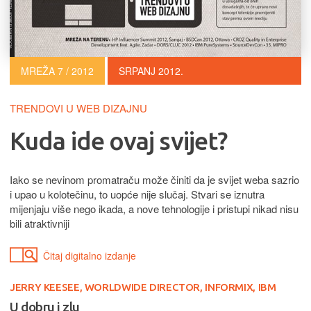
MREŽA 7 / 2012
SRPANJ 2012.
TRENDOVI U WEB DIZAJNU
Kuda ide ovaj svijet?
Iako se nevinom promatraču može činiti da je svijet weba sazrio
i upao u kolotečinu, to uopće nije slučaj. Stvari se iznutra
mijenjaju više nego ikada, a nove tehnologije i pristupi nikad nisu
bili atraktivniji
Čitaj digitalno izdanje
JERRY KEESEE, WORLDWIDE DIRECTOR, INFORMIX, IBM
U dobru i zlu