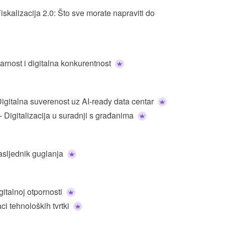
lizacija 2.0: Što sve morate napraviti do
varnost i digitalna konkurentnost
Digitalna suverenost uz AI-ready data centar
 Digitalizacija u suradnji s građanima
Nasljednik guglanja
italnoj otpornosti
ci tehnoloških tvrtki