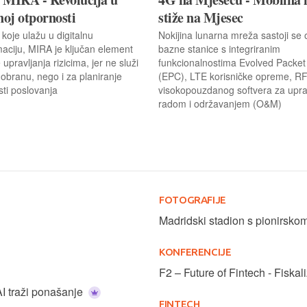
noj otpornosti
stiže na Mjesec
 koje ulažu u digitalnu
Nokijina lunarna mreža sastoji se
maciju, MIRA je ključan element
bazne stanice s integriranim
e upravljanja rizicima, jer ne služi
funkcionalnostima Evolved Packet
obranu, nego i za planiranje
(EPC), LTE korisničke opreme, RF
ti poslovanja
visokopouzdanog softvera za upra
radom i održavanjem (O&M)
FOTOGRAFIJE
Madridski stadion s pionirsk
KONFERENCIJE
F2 – Future of Fintech - Fiskal
 AI traži ponašanje
FINTECH