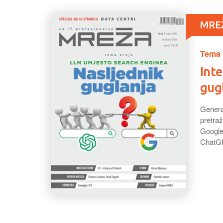
MREŽ
Tema 
Inte
gug
Genera
pretra
Google
ChatGPT