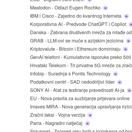
Mastodon - Odlazi Eugen Rochko
IBM i Cisco - Zajedno do kvantnog Interneta
Korporativna AI - Predvode ChatGPT i Copilot
Danska - Zabrana društvenih mreža za mlađe o
GRAB - LLM-ovi se muče s azijskim jezicima
Kriptovalute - Bitcoin i Ethereum dominiraju
GenAI telefoni - Kumulativne isporuke preko 500
Hrvatski Telekom - Tri privatne 5G mreže za zra
Infobip - Suradnja s Pontis Technology
Podatkovni centri - SAD nedodirljivi lider
SONY AI - Alat za testiranje pravednosti AI-ja
EU - Nova pravila za suzbijanje prijevara online
Imaves MIRA - Nova generacija upravljanja rizi
Zračni taksi - Vojna verzija
Parra - Nagradni natječaj
Sigurnost - Zoomeri nisu bolji s lozinkama od b