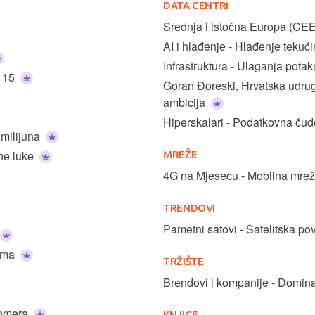
DATA CENTRI
AI i hlađenje - Hlađenje teku
Infrastruktura - Ulaganj
d 15
Goran Đoreski, Hrvatska udru
ambicija
Hiperskalari - Podatkovna čud
 milijuna
čne luke
MREŽE
4G na Mjesecu - Mobilna mrež
TRENDOVI
Pametni satovi - Satelitska po
cima
TRŽIŠTE
Brendovi i kompanije - Dominac
oomera
KNJIGE