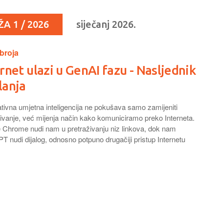
A 1 / 2026
siječanj 2026.
broja
rnet ulazi u GenAI fazu - Nasljednik
lanja
tivna umjetna inteligencija ne pokušava samo zamijeniti
živanje, već mijenja način kako komuniciramo preko Interneta.
 Chrome nudi nam u pretraživanju niz linkova, dok nam
 nudi dijalog, odnosno potpuno drugačiji pristup Internetu