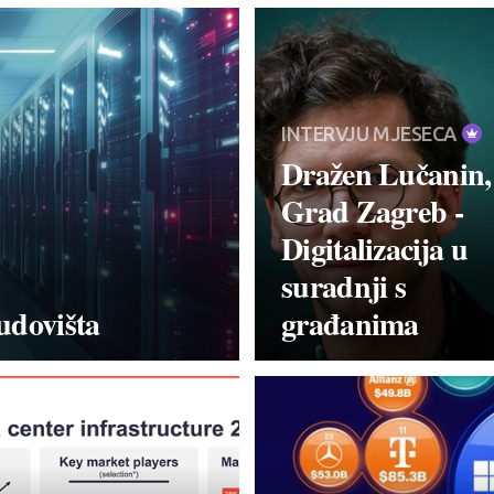
INTERVJU MJESECA
Dražen Lučanin,
Grad Zagreb -
Digitalizacija u
suradnji s
udovišta
građanima