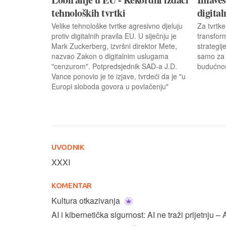
tehnoloških tvrtki
digital
Velike tehnološke tvrtke agresivno djeluju
Za tvrtke
protiv digitalnih pravila EU. U siječnju je
transfor
Mark Zuckerberg, izvršni direktor Mete,
strategij
nazvao Zakon o digitalnim uslugama
samo za 
"cenzurom". Potpredsjednik SAD-a J.D.
budućnos
Vance ponovio je te izjave, tvrdeći da je "u
Europi sloboda govora u povlačenju"
UVODNIK
XXXI
KOMENTAR
Kultura otkazivanja
AI i kibernetička sigurnost: AI ne traži prijetnju –