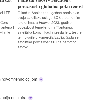
povezivost i globalna pokrivenost
 od LTE
Otkad je Apple 2022. godine predstavio
svoju satelitsku uslugu SOS u pametnim
 Core
telefonima, a Huawei 2023. godine
 antena i
povezivost temeljenu na Tiantongu,
vljanje
satelitska komunikacija prešla je iz testne
tehnologije u komercijalizaciju. Sada se
satelitska povezivost širi i na pametne
satove...
om novom tehnologijom
izacija dominira