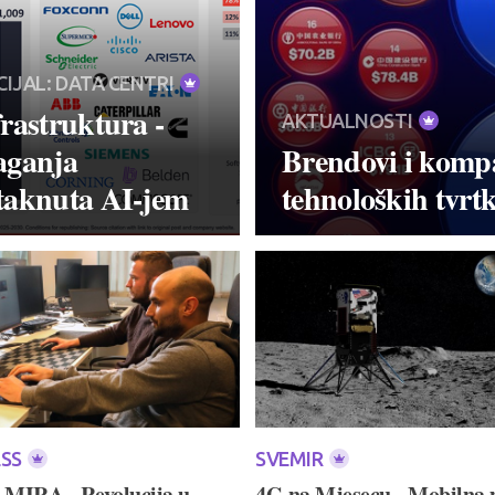
CIJAL: DATA CENTRI
frastruktura -
AKTUALNOSTI
aganja
Brendovi i kompa
taknuta AI-jem
tehnoloških tvrtk
ESS
SVEMIR
 MIRA - Revolucija u
4G na Mjesecu - Mobilna