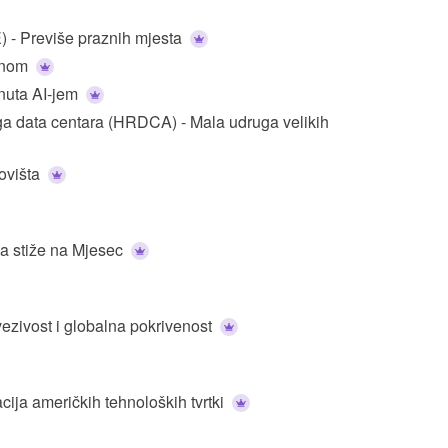
Srednja i istočna Europa (CEE) - Previše praznih mjesta
ćinom
a potaknuta AI-jem
ga data centara (HRDCA) - Mala udruga velikih
ovišta
a stiže na Mjesec
vezivost i globalna pokrivenost
ija američkih tehnoloških tvrtki