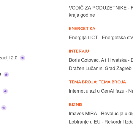
VODIČ ZA PODUZETNIKE - Fiska
kraja godine
ENERGETIKA
Energija i ICT - Energetska st
INTERVJU
zaciji 2.0
Boris Gotovac, A1 Hrvatska - 
Dražen Lučanin, Grad Zagreb -
SD
TEMA BROJA:
TEMA BROJA
e
Internet ulazi u GenAI fazu - 
BIZNIS
Imaves MIRA - Revolucija u dig
Lobiranje u EU - Rekordni izda