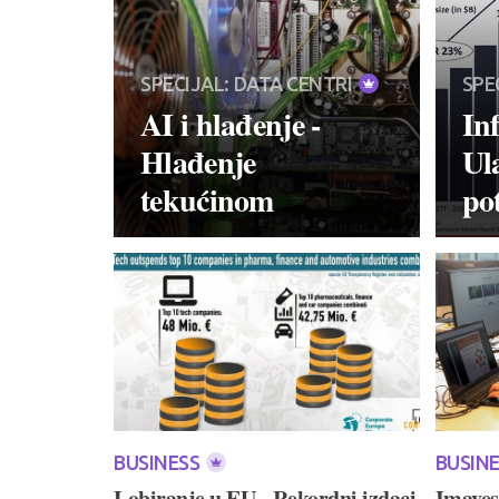
SPECIJAL: DATA CENTRI
SPE
AI i hlađenje -
In
Hlađenje
Ul
tekućinom
po
BUSINESS
BUSIN
Lobiranje u EU - Rekordni izdaci
Imaves