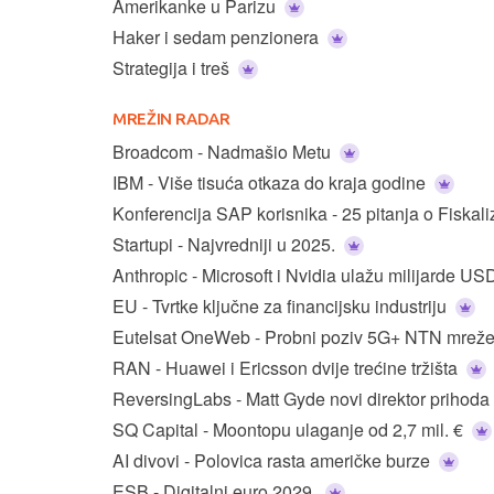
Amerikanke u Parizu
Haker i sedam penzionera
Strategija i treš
MREŽIN RADAR
Broadcom - Nadmašio Metu
IBM - Više tisuća otkaza do kraja godine
Konferencija SAP korisnika - 25 pitanja o Fiskali
Startupi - Najvredniji u 2025.
Anthropic - Microsoft i Nvidia ulažu milijarde U
EU - Tvrtke ključne za financijsku industriju
Eutelsat OneWeb - Probni poziv 5G+ NTN mrež
RAN - Huawei i Ericsson dvije trećine tržišta
ReversingLabs - Matt Gyde novi direktor prihoda
SQ Capital - Moontopu ulaganje od 2,7 mil. €
AI divovi - Polovica rasta američke burze
ESB - Digitalni euro 2029.