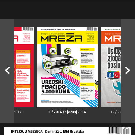
/ veljača 2014.
1 / 2014 / siječanj 2014.
12 / 2013 / pro