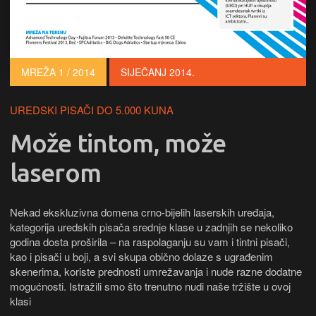
MREŽA 1 / 2014
SIJEČANJ 2014.
UREDSKI PISAČI DO 5.000 KUNA
Može tintom, može
laserom
Nekad ekskluzivna domena crno-bijelih laserskih uređaja,
kategorija uredskih pisača srednje klase u zadnjih se nekoliko
godina dosta proširila – na raspolaganju su vam i tintni pisači,
kao i pisači u boji, a svi skupa obično dolaze s ugrađenim
skenerima, koriste prednosti umrežavanja i nude razne dodatne
mogućnosti. Istražili smo što trenutno nudi naše tržište u ovoj
klasi