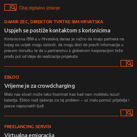
Čitaj digitalno izdanje
DAMIR ZEC, DIREKTOR TVRTKE IBM HRVATSKA
Uspjeh se postiže kontaktom s korisnicima
Korisnicima IBM-a u Hrvatskoj danas je važno da imaju partnera na
kojeg se uvijek mogu osloniti, da mogu doći do pravih informacija u
pravom trenutku te da u partnerstvu s globalnom korporacijom brže
prođu put od ideje do realizacije projekata
EBLOO
Vrijeme je za crowdcharging
Malo nas stvari može tako frustrirati kao kad nam mobitelu iscuri
baterija. Ebloo nudi rješenje za taj problem – uz malu pomoć prijatelja i
posve nepoznatih ljudi
FREELANCING SERVISI
Virtualna emigracija