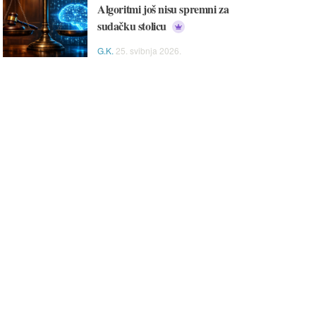
Algoritmi još nisu spremni za
sudačku stolicu
G.K.
25. svibnja 2026.