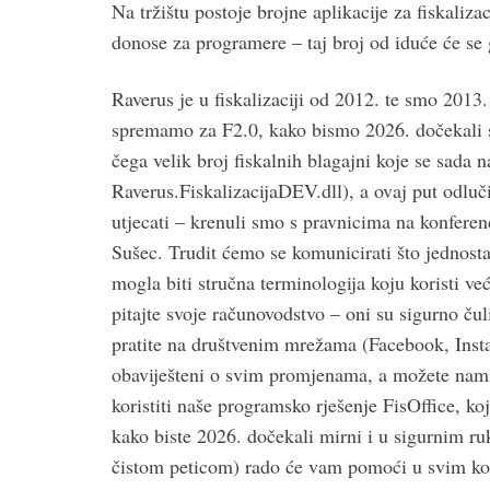
Na tržištu postoje brojne aplikacije za fiskaliza
donose za programere – taj broj od iduće će se 
Raverus je u fiskalizaciji od 2012. te smo 2013
spremamo za F2.0, kako bismo 2026. dočekali 
čega velik broj fiskalnih blagajni koje se sada 
Raverus.FiskalizacijaDEV.dll), a ovaj put odluči
utjecati – krenuli smo s pravnicima na konferenc
Sušec. Trudit ćemo se komunicirati što jednosta
mogla biti stručna terminologija koju koristi ve
pitajte svoje računovodstvo – oni su sigurno č
pratite na društvenim mrežama (Facebook, Instag
obaviješteni o svim promjenama, a možete nam se 
koristiti naše programsko rješenje FisOffice, k
kako biste 2026. dočekali mirni i u sigurnim r
čistom peticom) rado će vam pomoći u svim ko