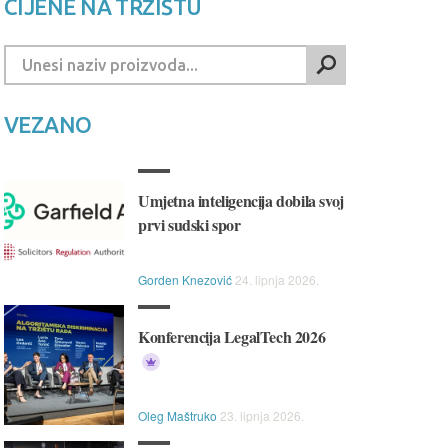
CIJENE NA TRŽIŠTU
VEZANO
Umjetna inteligencija dobila svoj
prvi sudski spor
Gorden Knezović
24. lipnja 2026.
Konferencija LegalTech 2026
Oleg Maštruko
23. lipnja 2026.