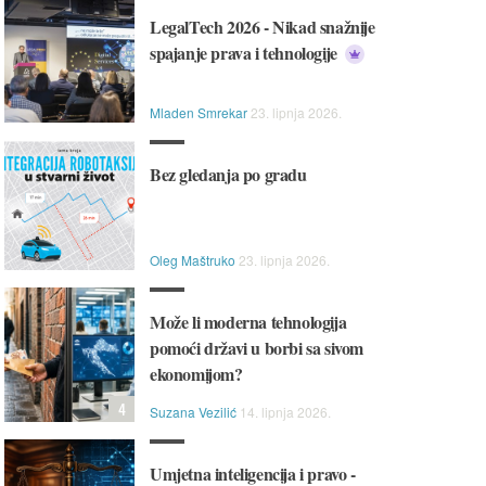
LegalTech 2026 - Nikad snažnije
spajanje prava i tehnologije
Mladen Smrekar
23. lipnja 2026.
Bez gledanja po gradu
Oleg Maštruko
23. lipnja 2026.
Može li moderna tehnologija
pomoći državi u borbi sa sivom
ekonomijom?
4
Suzana Vezilić
14. lipnja 2026.
Umjetna inteligencija i pravo -