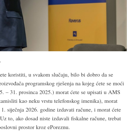
?
ete koristiti, u svakom slučaju, bilo bi dobro da se
proizvođača programskog rješenja na kojeg ćete se moći
25. – 31. prosinca 2025.) morat ćete se upisati u AMS
zamisliti kao neku vrstu telefonskog imenika), morat
 1. siječnja 2026. godine izdavati račune, i morat ćete
z to, ako dosad niste izdavali fiskalne račune, trebat
j poslovni prostor kroz ePoreznu.