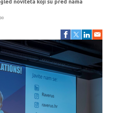
egled noviteta koji su pred nama
:00