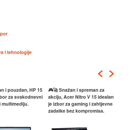
spor
a i tehnologije
an i pouzdan, HP 15
🎮🚀 Snažan i spreman za
🎯⚡
izbor za svakodnevni
akciju, Acer Nitro V 15 idealan
Len
i multimediju.
je izbor za gaming i zahtjevne
vrh
zadatke bez kompromisa.
pro
rad