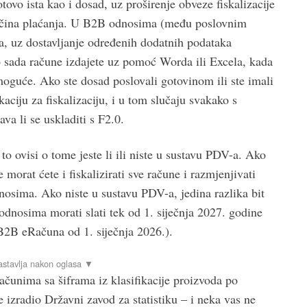
tovo ista kao i dosad, uz proširenje obveze fiskalizacije
načina plaćanja. U B2B odnosima (među poslovnim
, uz dostavljanje određenih dodatnih podataka
o sada račune izdajete uz pomoć Worda ili Excela, kada
moguće. Ako ste dosad poslovali gotovinom ili ste imali
kaciju za fiskalizaciju, i u tom slučaju svakako s
va li se uskladiti s F2.0.
to ovisi o tome jeste li ili niste u sustavu PDV-a. Ako
morat ćete i fiskalizirati sve račune i razmjenjivati
dnosima. Ako niste u sustavu PDV-a, jedina razlika bit
odnosima morati slati tek od 1. siječnja 2027. godine
 B2B eRačuna od 1. siječnja 2026.).
računima sa šiframa iz klasifikacije proizvoda po
e izradio Državni zavod za statistiku – i neka vas ne