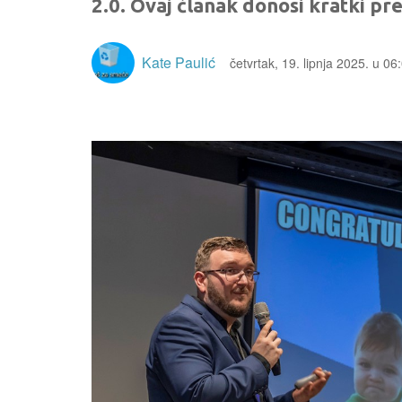
2.0. Ovaj članak donosi kratki pr
Kate Paulić
četvrtak, 19. lipnja 2025. u 06