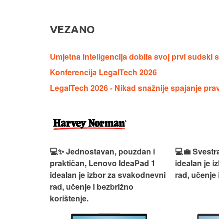
VEZANO
Umjetna inteligencija dobila svoj prvi sudski 
Konferencija LegalTech 2026
LegalTech 2026 - Nikad snažnije spajanje prav
n, Lenovo
💻✨ Jednostavan, pouzdan i
💻💼 Svestr
si odličan
praktičan, Lenovo IdeaPad 1
idealan je 
nosti za
idealan je izbor za svakodnevni
rad, učenje 
rad, učenje i bezbrižno
korištenje.