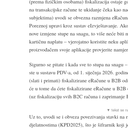
(prema fizičkim osobama) fiskalizacija ostaje go
na transakcijske račune te ukidanje čeka kao 
subjektima) uvodi se obvezna razmjena eRačuna
Poreznoj upravi kroz sustav eIzvještavanje. Ak
nove izmjene stupe na snagu, to više neće biti 
kartičnu naplatu – vjerojatno koristite neku apli
proizvođačem svoje aplikacije provjerite namjera
Sigurno se pitate i kada sve to stupa na snagu – 
ste u sustavu PDV-a, od 1. siječnja 2026. godine 
(slati i primati) fiskalizirane eRačune u B2B o
će u tome da ćete fiskalizirane eRačune u B2B 
(uz fiskalizaciju svih B2C računa i zaprimanje
Uz to, uvodi se i obveza povezivanja stavki na 
djelatnostima (KPD2025), što je šifrarnik koji j