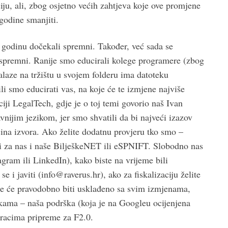
ciju, ali, zbog osjetno većih zahtjeva koje ove promjene
godine smanjiti.
. godinu dočekali spremni. Također, već sada se
spremni. Ranije smo educirali kolege programere (zbog
nalaze na tržištu u svojem folderu ima datoteku
li smo educirati vas, na koje će te izmjene najviše
iji LegalTech, gdje je o toj temi govorio naš Ivan
vnijim jezikom, jer smo shvatili da bi najveći izazov
ćina izvora. Ako želite dodatnu provjeru tko smo –
uli za nas i naše BilješkeNET ili eSPNIFT. Slobodno nas
ram ili LinkedIn), kako biste na vrijeme bili
i javiti (info@raverus.hr), ako za fiskalizaciju želite
oje će pravodobno biti usklađeno sa svim izmjenama,
ukama – naša podrška (koja je na Googleu ocijenjena
racima pripreme za F2.0.