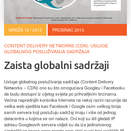
MREŽA 12 / 2013
PROSINAC 2013.
CONTENT DELIVERY NETWORKS (CDN): USLUGE
GLOBALNOG POSLUŽIVANJA SADRŽAJA
Zaista globalni sadržaji
Usluge globalnog posluživanja sadržaja (Content Delivery
Networks – CDN) ono su što omogućava Googleu i Facebooku
da budu dostupni iz cijelog svijeta po prihvatljivim brzinama.
Većina naprednijih korisnika Interneta na nekoj razini razumije da
velika web sjedišta kao Facebook i Google osim velikog broja
samih servera koji poslužuju sadržaj imaju i više od jednog
datacentra u kojima se ovi nalaze. Oni koji su išli gledati IP
adresu Googleovih servera vidjeli su da iza jedinstvenog
simboličkog imena www.google.com stoji oveći broj različitih IP