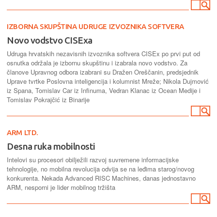
IZBORNA SKUPŠTINA UDRUGE IZVOZNIKA SOFTVERA
Novo vodstvo CISExa
Udruga hrvatskih nezavisnih izvoznika softvera CISEx po prvi put od
osnutka održala je izbornu skupštinu i izabrala novo vodstvo. Za
članove Upravnog odbora izabrani su Dražen Oreščanin, predsjednik
Uprave tvrtke Poslovna inteligencija i kolumnist Mreže; Nikola Dujmović
iz Spana, Tomislav Car iz Infinuma, Vedran Klanac iz Ocean Medije i
Tomislav Pokrajčić iz Binarije
ARM LTD.
Desna ruka mobilnosti
Intelovi su procesori obilježili razvoj suvremene informacijske
tehnologije, no mobilna revolucija odvija se na leđima starog/novog
konkurenta. Nekada Advanced RISC Machines, danas jednostavno
ARM, nesporni je lider mobilnog tržišta