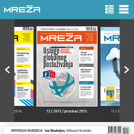
 siječanj 2014.
12 / 2013 / prosinac 2013.
11 / 2013 / st