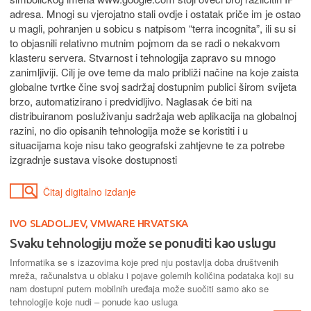
adresa. Mnogi su vjerojatno stali ovdje i ostatak priče im je ostao
u magli, pohranjen u sobicu s natpisom “terra incognita”, ili su si
to objasnili relativno mutnim pojmom da se radi o nekakvom
klasteru servera. Stvarnost i tehnologija zapravo su mnogo
zanimljiviji. Cilj je ove teme da malo približi načine na koje zaista
globalne tvrtke čine svoj sadržaj dostupnim publici širom svijeta
brzo, automatizirano i predvidljivo. Naglasak će biti na
distribuiranom posluživanju sadržaja web aplikacija na globalnoj
razini, no dio opisanih tehnologija može se koristiti i u
situacijama koje nisu tako geografski zahtjevne te za potrebe
izgradnje sustava visoke dostupnosti
Čitaj digitalno izdanje
IVO SLADOLJEV, VMWARE HRVATSKA
Svaku tehnologiju može se ponuditi kao uslugu
Informatika se s izazovima koje pred nju postavlja doba društvenih
mreža, računalstva u oblaku i pojave golemih količina podataka koji su
nam dostupni putem mobilnih uređaja može suočiti samo ako se
tehnologije koje nudi – ponude kao usluga