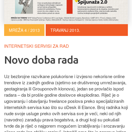
MREŽA 4 / 2013
TRAVANJ 2013.
INTERNETSKI SERVISI ZA RAD
Novo doba rada
Uz bezbrojne razvikane polukorisne i izvjesno nekorisne online
trendove iz zadnjih godina (sjetimo se društvenog umrežavanja,
geotagiranja ili Grouponovih klonova), jedan se provlačio ispod
radara – da bi prošle godine doslovce eksplodirao. Riječ je o
ugovaranju i obavljanju freelance poslova preko specijaliziranih
internetskih servisa kao što su oDesk ili Elance. Broj radnika koji
nude svoje usluge preko ovih servisa sve je veći, neki od njih
(navodno) zarađuju prava bogatstva, a drugi koji su pokušali
tvrde da je riječ o najgorem mogućem izrabljivanju i srozavanju
cijene rada “na afričku razinu”. Istražili smo što je zapravo istina