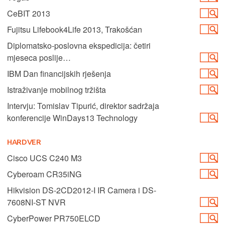
CeBIT 2013
Fujitsu Lifebook4Life 2013, Trakošćan
Diplomatsko-poslovna ekspedicija: četiri
mjeseca poslije…
IBM Dan financijskih rješenja
Istraživanje mobilnog tržišta
Intervju: Tomislav Tipurić, direktor sadržaja
konferencije WinDays13 Technology
HARDVER
Cisco UCS C240 M3
Cyberoam CR35iNG
Hikvision DS-2CD2012-I IR Camera i DS-
7608NI-ST NVR
CyberPower PR750ELCD