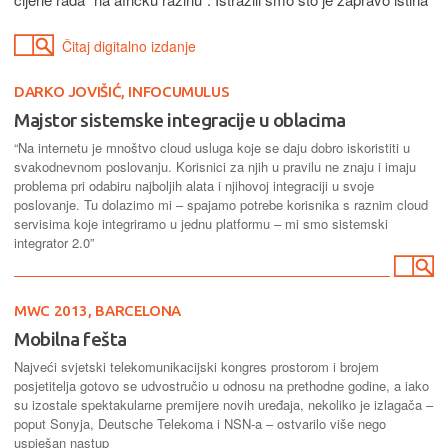
Čitaj digitalno izdanje
DARKO JOVIŠIĆ, INFOCUMULUS
Majstor sistemske integracije u oblacima
“Na internetu je mnoštvo cloud usluga koje se daju dobro iskoristiti u
svakodnevnom poslovanju. Korisnici za njih u pravilu ne znaju i imaju
problema pri odabiru najboljih alata i njihovoj integraciji u svoje
poslovanje. Tu dolazimo mi – spajamo potrebe korisnika s raznim cloud
servisima koje integriramo u jednu platformu – mi smo sistemski
integrator 2.0”
MWC 2013, BARCELONA
Mobilna fešta
Najveći svjetski telekomunikacijski kongres prostorom i brojem
posjetitelja gotovo se udvostručio u odnosu na prethodne godine, a iako
su izostale spektakularne premijere novih uređaja, nekoliko je izlagača –
poput Sonyja, Deutsche Telekoma i NSN-a – ostvarilo više nego
uspješan nastup