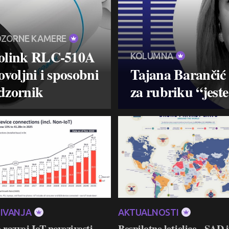
ZORNE KAMERE
olink RLC-510A
KOLUMNA
ovoljni i sposobni
Tajana Barančić 
dzornik
za rubriku “jeste 
ŽIVANJA
AKTUALNOSTI
razvoj IoT povezivosti,
Bespilotne letjelice - SAD