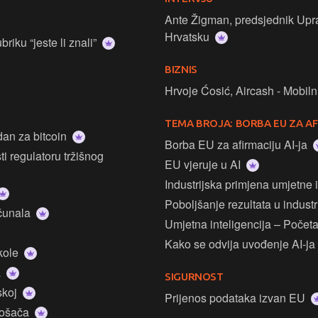
Ante Žigman, predsjednik Upravnog vijeća Hanf
Hrvatsku
riku “jeste li znali”
BIZNIS
Hrvoje Ćosić, Aircash - Mobiln
TEMA BROJA:
BORBA EU ZA AF
dan za bitcoin
Borba EU za afirmaciju AI-ja
ti regulatoru tržišnog
EU vjeruje u AI
Industrijska primjena umjetne 
Poboljšanje rezultata u industr
ačunala
Umjetna inteligencija – Početak
Kako se odvija uvođenje AI-ja 
Škole
a
SIGURNOST
skoj
Prijenos podataka izvan EU
trošača