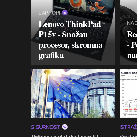
LAPTOPI
Lenovo ThinkPad
NAD
P15v - Snažan
Re
procesor, skromna
- P
grafika
na
SIGURNOST
ISTRA
Prijenos podataka izvan EU
Snažan 