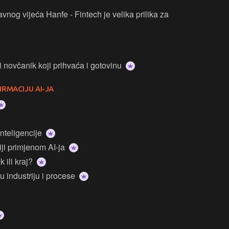
e - Fintech je velika prilika za
i novčanik koji prihvaća i gotovinu
IRMACIJU AI-JA
inteligencije
iji primjenom AI-ja
 ili kraj?
u industriju i procese