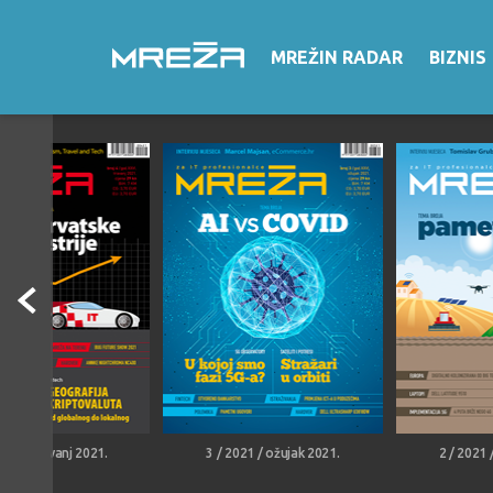
MREŽIN RADAR
BIZNIS
021 / travanj 2021.
3 / 2021 / ožujak 2021.
2 / 2021 