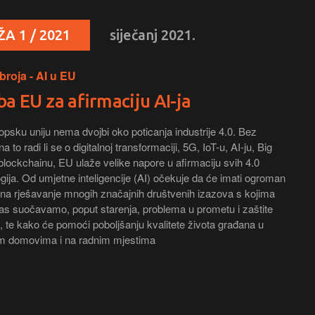
A 1 / 2021
siječanj 2021.
broja - AI u EU
a EU za afirmaciju AI-ja
psku uniju nema dvojbi oko poticanja industrije 4.0. Bez
na to radi li se o digitalnoj transformaciji, 5G, IoT-u, AI-ju, Big
i blockchainu, EU ulaže velike napore u afirmaciju svih 4.0
gija. Od umjetne inteligencije (AI) očekuje da će imati ogroman
j na rješavanje mnogih značajnih društvenih izazova s kojima
as suočavamo, poput starenja, problema u prometu i zaštite
, te kako će pomoći poboljšanju kvalitete života građana u
im domovima i na radnim mjestima