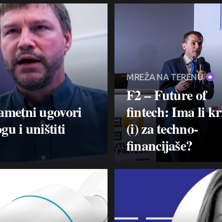
MREŽA NA TERENU
F2 – Future of
Pametni ugovori
fintech: Ima li kr
u i uništiti
(i) za techno-
financijaše?