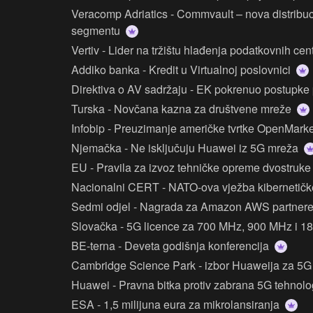
Veracomp Adriatics - Commvault – nova distribucija u backup and recovery
segmentu
Vertiv - Lider na tržištu hlađenja podatkovnih ce
Addiko banka - Kredit u Virtualnoj poslovnici
Direktiva o AV sadržaju - EK pokrenuo postupke
Turska - Novčana kazna za društvene mreže
Infobip - Preuzimanje američke tvrtke OpenMark
Njemačka - Ne isključuju Huawei iz 5G mreža
EU - Pravila za izvoz tehničke opreme dvostruk
Nacionalni CERT - NATO-ova vježba kibernetičk
Sedmi odjel - Nagrada za Amazon AWS partner
Slovačka - 5G licence za 700 MHz, 900 MHz i 
BE-terna - Deveta godišnja konferencija
Cambridge Science Park - izbor Huaweija za 5G
Huawei - Pravna bitka protiv zabrana 5G tehnol
ESA - 1,5 milijuna eura za mikrolansiranja