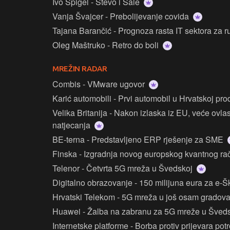
Ivo Špigel - Stevo i Sale
Vanja Švajcer - Prebolijevanje covida
Tajana Barančić - Prognoza rasta IT sektora za rub
Oleg Maštruko - Retro do boli
MREŽIN RADAR
Combis - VMware ugovor
Karić automobili - Prvi automobil u Hrvatskoj pro
Velika Britanija - Nakon izlaska iz EU, veće ovlas
natjecanja
BE-terna - Predstavljeno ERP rješenje za SME
Finska - Izgradnja novog europskog kvantnog r
Telenor - Četvrta 5G mreža u Švedskoj
Digitalno obrazovanje - 150 milijuna eura za e-
Hrvatski Telekom - 5G mreža u još osam gradov
Huawei - Žalba na zabranu za 5G mreže u Šved
Internetske platforme - Borba protiv prijevara po