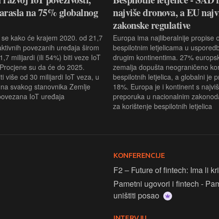
arasla na 75% globalnog
najviše dronova, a EU najv
zakonske regulative
 se kako će krajem 2020. od 21,7
Europa ima najliberalnije propise 
 aktivnih povezanih uređaja širom
bespilotnim letjelicama u usporedb
1,7 milijardi (ili 54%) biti veze IoT
drugim kontinentima. 27% europs
 Procjene su da će do 2025.
zemalja dopušta neograničeno kor
ti više od 30 milijardi IoT veza, u
bespilotnih letjelica, a globalni je 
 na svakog stanovnika Zemlje
18%. Europa je i kontinent s najvi
povezana IoT uređaja
preporuka u nacionalnim zakonod
za korištenje bespilotnih letjelica
KONFERENCIJE
F2 – Future of fintech: Ima li k
Pametni ugovori i fintech - Pa
uništiti posao
INTERVJU