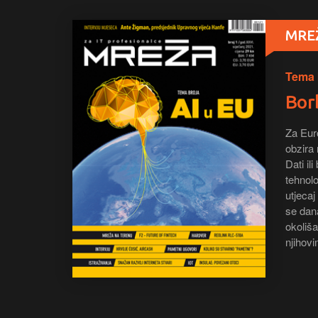
MREŽ
Tema 
Borb
Za Euro
obzira 
Dati il
tehnolo
utjeca
se dan
okoliša
njihov