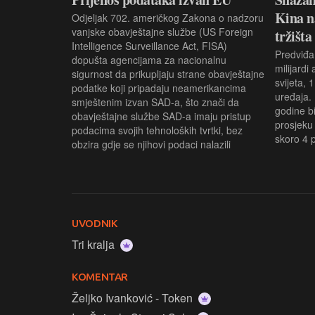
Kina n
Odjeljak 702. američkog Zakona o nadzoru
vanjske obavještajne službe (US Foreign
tržišta
Intelligence Surveillance Act, FISA)
Predviđa
dopušta agencijama za nacionalnu
milijardi
sigurnost da prikupljaju strane obavještajne
svijeta, 1
podatke koji pripadaju neamerikancima
uređaja.
smještenim izvan SAD-a, što znači da
godine bi
obavještajne službe SAD-a imaju pristup
prosjeku
podacima svojih tehnoloških tvrtki, bez
skoro 4 
obzira gdje se njihovi podaci nalazili
UVODNIK
Tri kralja
KOMENTAR
Željko Ivanković - Token