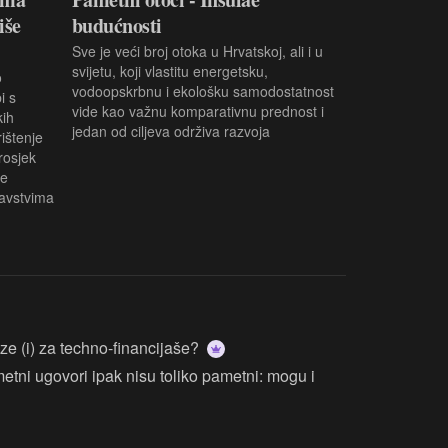
iše
budućnosti
Sve je veći broj otoka u Hrvatskoj, ali i u
svijetu, koji vlastitu energetsku,
o
vodoopskrbnu i ekološku samodostatnost
i s
vide kao važnu komparativnu prednost i
kih
jedan od ciljeva održiva razvoja
ištenje
prosjek
še
avstvima
rize (i) za techno-financijaše?
metni ugovori ipak nisu toliko pametni: mogu i