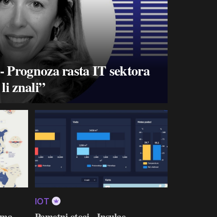
- Prognoza rasta IT sektora
li znali”
IOT
 ima
Pametni otoci - Insulae