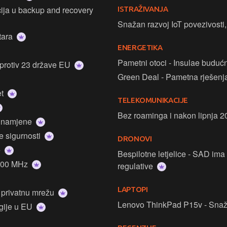
ISTRAŽIVANJA
Snažan razvoj IoT povezivosti
ntara
ENERGETIKA
Pametni otoci - Insulae buduć
 protiv 23 države EU
Green Deal - Pametna rješenja
et
TELEKOMUNIKACIJE
Bez roaminga i nakon lipnja 
e namjene
e sigurnosti
DRONOVI
e
Bespilotne letjelice - SAD im
1800 MHz
regulative
LAPTOPI
 privatnu mrežu
Lenovo ThinkPad P15v - Snaž
ogije u EU