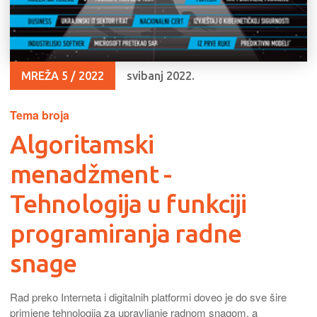
MREŽA 5 / 2022
svibanj 2022.
Tema broja
Algoritamski
menadžment -
Tehnologija u funkciji
programiranja radne
snage
Rad preko Interneta i digitalnih platformi doveo je do sve šire
primjene tehnologija za upravljanje radnom snagom, a