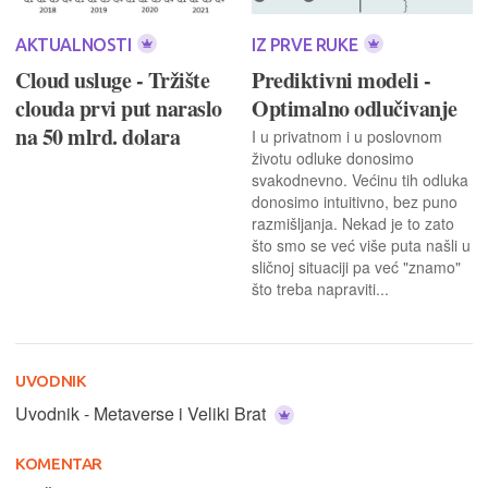
AKTUALNOSTI
IZ PRVE RUKE
Cloud usluge - Tržište
Prediktivni modeli -
clouda prvi put naraslo
Optimalno odlučivanje
na 50 mlrd. dolara
I u privatnom i u poslovnom
životu odluke donosimo
svakodnevno. Većinu tih odluka
donosimo intuitivno, bez puno
razmišljanja. Nekad je to zato
što smo se već više puta našli u
sličnoj situaciji pa već "znamo"
što treba napraviti...
UVODNIK
Uvodnik - Metaverse i Veliki Brat
KOMENTAR