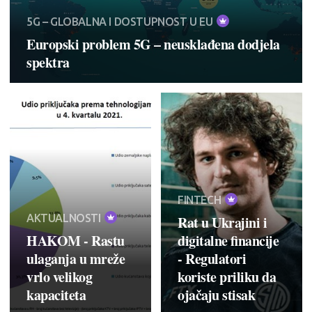
5G – GLOBALNA I DOSTUPNOST U EU
Europski problem 5G – neusklađena dodjela
spektra
FINTECH
AKTUALNOSTI
Rat u Ukrajini i
HAKOM - Rastu
digitalne financije
ulaganja u mreže
- Regulatori
vrlo velikog
koriste priliku da
kapaciteta
ojačaju stisak