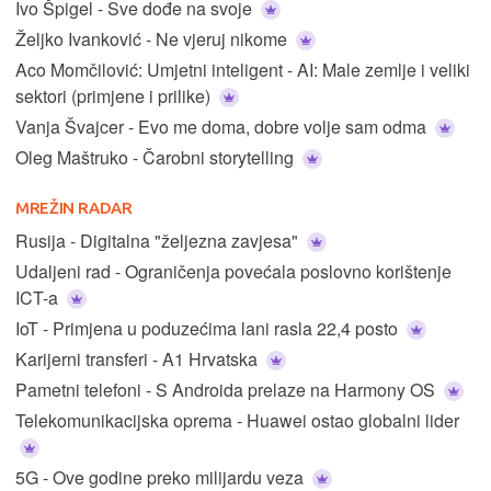
Ivo Špigel - Sve dođe na svoje
Željko Ivanković - Ne vjeruj nikome
Aco Momčilović: Umjetni inteligent - AI: Male zemlje i veliki
sektori (primjene i prilike)
Vanja Švajcer - Evo me doma, dobre volje sam odma
Oleg Maštruko - Čarobni storytelling
MREŽIN RADAR
Rusija - Digitalna "željezna zavjesa"
Udaljeni rad - Ograničenja povećala poslovno korištenje
ICT-a
IoT - Primjena u poduzećima lani rasla 22,4 posto
Karijerni transferi - A1 Hrvatska
Pametni telefoni - S Androida prelaze na Harmony OS
Telekomunikacijska oprema - Huawei ostao globalni lider
5G - Ove godine preko milijardu veza