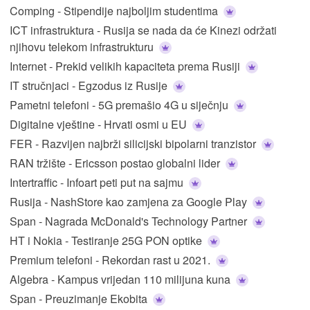
Comping - Stipendije najboljim studentima
ICT infrastruktura - Rusija se nada da će Kinezi održati
njihovu telekom infrastrukturu
Internet - Prekid velikih kapaciteta prema Rusiji
IT stručnjaci - Egzodus iz Rusije
Pametni telefoni - 5G premašio 4G u siječnju
Digitalne vještine - Hrvati osmi u EU
FER - Razvijen najbrži silicijski bipolarni tranzistor
RAN tržište - Ericsson postao globalni lider
Intertraffic - Infoart peti put na sajmu
Rusija - NashStore kao zamjena za Google Play
Span - Nagrada McDonald's Technology Partner
HT i Nokia - Testiranje 25G PON optike
Premium telefoni - Rekordan rast u 2021.
Algebra - Kampus vrijedan 110 milijuna kuna
Span - Preuzimanje Ekobita