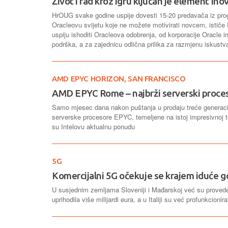
Život i rad kroz igru ključan je element ino
HrOUG svake godine uspije dovesti 15-20 predavača iz prog
Oracleovu svijetu koje ne možete motivirati novcem, ističe
uspiju ishoditi Oracleova odobrenja, od korporacije Oracle 
podrška, a za zajednicu odlična prilika za razmjenu iskus
AMD EPYC HORIZON, SAN FRANCISCO
AMD EPYC Rome – najbrži serverski proceso
Samo mjesec dana nakon puštanja u prodaju treće generaci
serverske procesore EPYC, temeljene na istoj impresivnoj te
su Intelovu aktualnu ponudu
5G
Komercijalni 5G očekuje se krajem iduće g
U susjednim zemljama Sloveniji i Mađarskoj već su provede
uprihodila više milijardi eura, a u Italiji su već profunkcion