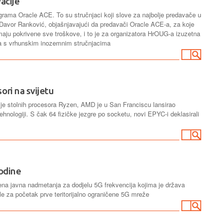
vacije
rama Oracle ACE. To su stručnjaci koji slove za najbolje predavače u
 Davor Ranković, objašnjavajući da predavači Oracle ACE-a, za koje
imaju pokrivene sve troškove, i to je za organizatora HrOUG-a izuzetna
tva s vrhunskim inozemnim stručnjacima
ri na svijetu
je stolnih procesora Ryzen, AMD je u San Franciscu lansirao
hnologiji. S čak 64 fizičke jezgre po socketu, novi EPYC-i deklasirali
odine
na javna nadmetanja za dodjelu 5G frekvencija kojima je država
irale za početak prve teritorijalno ograničene 5G mreže