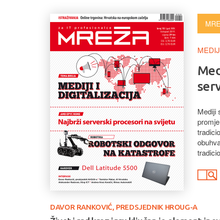
MRE
MEDIJI
Medi
serv
Mediji 
promjen
tradici
obuhva
tradic
DAVOR RANKOVIĆ, PREDSJEDNIK HROUG-A