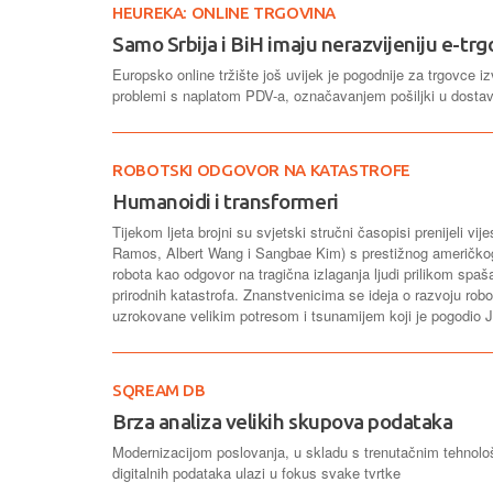
HEUREKA: ONLINE TRGOVINA
Samo Srbija i BiH imaju nerazvijeniju e-tr
Europsko online tržište još uvijek je pogodnije za trgovce 
problemi s naplatom PDV-a, označavanjem pošiljki u dostavi i
ROBOTSKI ODGOVOR NA KATASTROFE
Humanoidi i transformeri
Tijekom ljeta brojni su svjetski stručni časopisi prenijeli 
Ramos, Albert Wang i Sangbae Kim) s prestižnog američkog 
robota kao odgovor na tragična izlaganja ljudi prilikom spaša
prirodnih katastrofa. Znanstvenicima se ideja o razvoju ro
uzrokovane velikim potresom i tsunamijem koji je pogodio 
SQREAM DB
Brza analiza velikih skupova podataka
Modernizacijom poslovanja, u skladu s trenutačnim tehnološ
digitalnih podataka ulazi u fokus svake tvrtke