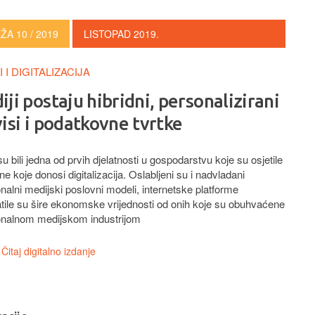
ŽA 10 / 2019
LISTOPAD 2019.
 I DIGITALIZACIJA
ji postaju hibridni, personalizirani
isi i podatkovne tvrtke
su bili jedna od prvih djelatnosti u gospodarstvu koje su osjetile
e koje donosi digitalizacija. Oslabljeni su i nadvladani
onalni medijski poslovni modeli, internetske platforme
tile su šire ekonomske vrijednosti od onih koje su obuhvaćene
ionalnom medijskom industrijom
Čitaj digitalno izdanje