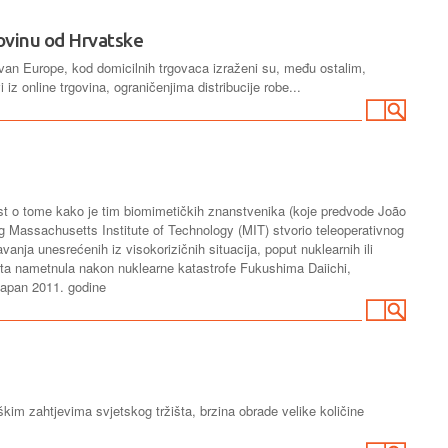
govinu od Hrvatske
izvan Europe, kod domicilnih trgovaca izraženi su, među ostalim,
z online trgovina, ograničenjima distribucije robe...
vijest o tome kako je tim biomimetičkih znanstvenika (koje predvode João
Massachusetts Institute of Technology (MIT) stvorio teleoperativnog
vanja unesrećenih iz visokorizičnih situacija, poput nuklearnih ili
bota nametnula nakon nuklearne katastrofe Fukushima Daiichi,
Japan 2011. godine
kim zahtjevima svjetskog tržišta, brzina obrade velike količine