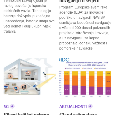
navigaciju u svijetu
Tehnološki razvoj ključni je
razlog povećanju isporuka
Program Europske svemirske
električnih vozila. Tehnologija
agencije (ESA) za inovacije i
baterija doživjela je značajna
podršku u navigaciji NAVISP
unapređenja, baterije imaju sve
osmišljava budućnost navigacije
veći domet i dulji ukupni vijek
s više od 200 dosad pokrenutih
trajanja
projekata istraživanja i razvoja,
a uz navigaciju za kopno,
prepoznaje jednaku važnost i
pomorske navigacije
5G
AKTUALNOSTI
Fiksni bežični pristup
Cloud računalstvo -