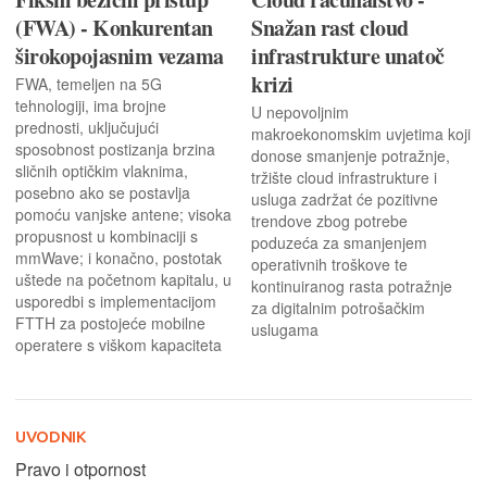
(FWA) - Konkurentan
Snažan rast cloud
širokopojasnim vezama
infrastrukture unatoč
krizi
FWA, temeljen na 5G
tehnologiji, ima brojne
U nepovoljnim
prednosti, uključujući
makroekonomskim uvjetima koji
sposobnost postizanja brzina
donose smanjenje potražnje,
sličnih optičkim vlaknima,
tržište cloud infrastrukture i
posebno ako se postavlja
usluga zadržat će pozitivne
pomoću vanjske antene; visoka
trendove zbog potrebe
propusnost u kombinaciji s
poduzeća za smanjenjem
mmWave; i konačno, postotak
operativnih troškove te
uštede na početnom kapitalu, u
kontinuiranog rasta potražnje
usporedbi s implementacijom
za digitalnim potrošačkim
FTTH za postojeće mobilne
uslugama
operatere s viškom kapaciteta
UVODNIK
Pravo i otpornost