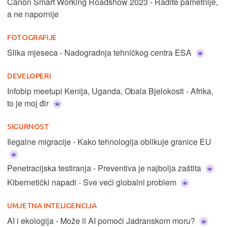
Canon Smart Working Roadshow 2023 - Radite pametnije,
a ne napornije
FOTOGRAFIJE
Slika mjeseca - Nadogradnja tehničkog centra ESA
DEVELOPERI
Infobip meetupi Kenija, Uganda, Obala Bjelokosti - Afrika,
to je moj đir
SIGURNOST
Ilegalne migracije - Kako tehnologija oblikuje granice EU
Penetracijska testiranja - Preventiva je najbolja zaštita
Kibernetički napadi - Sve veći globalni problem
UMJETNA INTELIGENCIJA
AI i ekologija - Može li AI pomoći Jadranskom moru?