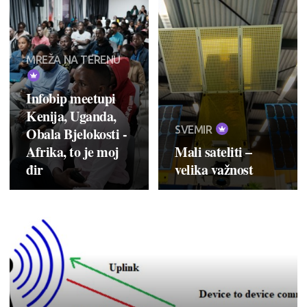
MREŽA NA TERENU
Infobip meetupi
Kenija, Uganda,
SVEMIR
Obala Bjelokosti -
Afrika, to je moj
Mali sateliti –
đir
velika važnost