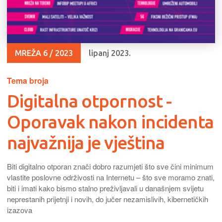
MREŽA 6 / 2023
lipanj 2023.
Tema broja
Digitalna otpornost -
Oporavak nakon incidenta
najvažnija je vještina
Biti digitalno otporan znači dobro razumjeti što sve čini minimum
vlastite poslovne održivosti na Internetu – što sve moramo znati,
biti i imati kako bismo stalno preživljavali u današnjem svijetu
neprestanih prijetnji i novih, do jučer nezamislivih, kibernetičkih
izazova