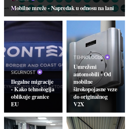
Mobilne mreže - Napredak u odnosu na lani
TEHNOLOGIJE
Umreženi
SIGURNOST
automobili - Od
Ilegalne migracije
mobilne
- Kako tehnologija
širokopojasne veze
oblikuje granice
do originalnog
EU
V2X