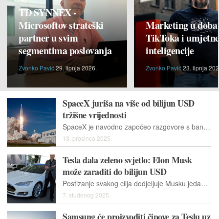
TD SYNNEX -
Microsoftov strateški
Marketing u doba
partner u svim
TikToka i umjetn
segmentima poslovanja
inteligencije
Zvonko Pavić
29. lipnja 2026.
Zvonko Pavić
23. lipnja 202
SpaceX juriša na više od bilijun USD
tržišne vrijednosti
SpaceX je navodno započeo razgovore s bankama o pokretanju ponude oko lipnja ili srpnja. Traže sredstva za razvoj svemirskih podatkovnih centara
13. prosinca 2025.
Tesla dala zeleno svjetlo: Elon Musk
može zaraditi do bilijun USD
Postizanje svakog cilja dodjeljuje Musku jedan posto dionica, pa bi mogao dobiti desetke milijardi USD ako i ne ostvari većinu svojih ambicioznih ciljeva.
7. studenog 2025.
Samsung će proizvoditi čipove za Teslu uz