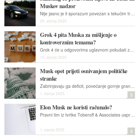
Muskov nadzor
Nije jasno je li sporazum povezan s tekućim trgovinskim pregovorima između Južne Koreje i Sjedinjenih Država oko smanjenja najavljenih carina od 25 posto.
29. srpnja 2025.
Grok 4 pita Muska za mišljenje o
kontroverznim temama?
Grok 4 će u odgovorima uglavnom pokušati zauzeti odmjereno stajalište. Međutim, u konačnici će dati svoje stajalište, pri čemu ima tendenciju uskladiti se s Muskovim osobnim mišljenjima i stavovima.
14. srpnja 2025.
Musk opet prijeti osnivanjem političke
stranke
Zabrinjavaju ga deficit, povećanje gornje granice duga i ukidanje olakšica za električna vozila. Spreman je financirati sve koji će se suprotstaviti republikancima na idućim izborima.
1. srpnja 2025.
5
Elon Musk ne koristi računalo?
Pravni tim iz tvrtke Toberoff & Associates usprotivio se optužbama OpenAI-ja prema kojima nisu predali relevantne dokumente i ustvrdili kako njihov trenutni poslodavac ne koristi računalo
1. srpnja 2025.
9