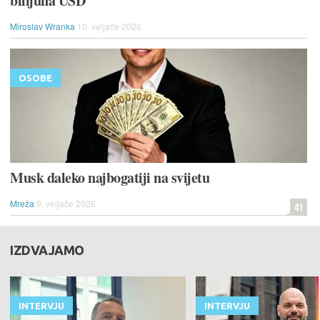
bilijuna USD
Miroslav Wranka
10. veljače 2026.
OSOBE
Musk daleko najbogatiji na svijetu
Mreža
9. veljače 2026.
41
IZDVAJAMO
INTERVJU
INTERVJU