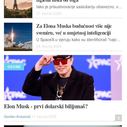
Iako je prisustvovanje saslušanju obavezno, vlasti u ovoj fazi ne mogu prisiliti Muska na pojavljivanje. U srpnju prošle godine Musk je porekao optužbe i nazvao ih politički motiviranim.
27. travnja 2026.
Za Elona Muska budućnost više nije
svemiru, već u umjetnoj inteligenciji
U SpaceX-u vjeruju kako su identificirali "najveće djelotvorno ukupno adresabilno tržište u ljudskoj povijesti".
24. travnja 2026.
OSOBE
Elon Musk - prvi dolarski bilijunaš?
Gorden Knezović
11. travnja 2026.
8