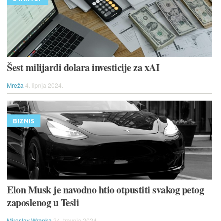
Šest milijardi dolara investicije za xAI
Mreža
4. lipnja 2024.
BIZNIS
Elon Musk je navodno htio otpustiti svakog petog
zaposlenog u Tesli
Miroslav Wranka
24. travnja 2024.