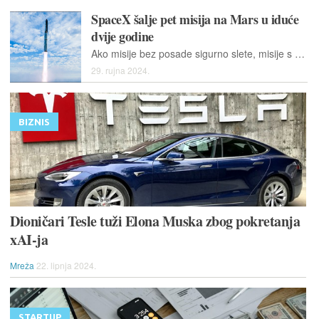
SpaceX šalje pet misija na Mars u iduće
dvije godine
Ako misije bez posade sigurno slete, misije s posadom bit će pokrenute za četiri godine. Ne pođe li sve po planu, misije s posadom bit će odgođene za još dvije godine.
29. rujna 2024.
BIZNIS
Dioničari Tesle tuži Elona Muska zbog pokretanja
xAI-ja
Mreža
22. lipnja 2024.
STARTUP