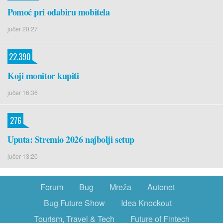
Pomoć pri odabiru mobitela
jučer 20:27
22.390
Koji monitor kupiti
jučer 16:36
276
Uputa: Stremio 2026 najbolji setup
jučer 13:20
Forum
Bug
Mreža
Autonet
Bug Future Show
Idea Knockout
Tourism, Travel & Tech
Future of Fintech