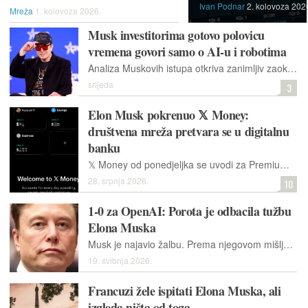
Ivan Podnar
2. kolovoza 202
Mreža
1. kolovoza 2026.
Musk investitorima gotovo polovicu
vremena govori samo o AI-u i robotima
Analiza Muskovih istupa otkriva zanimljiv zaokret. Dok prodaja automobila usporava, šef Tesle fokus prebacuje na Optimus robote i autonomnu vožnju, tvrdeći da tko ne vjeruje u to, ne bi trebao biti investitor u tvrtku
srijeda
3
Elon Musk pokrenuo 𝕏 Money:
društvena mreža pretvara se u digitalnu
banku
𝕏 Money od ponedjeljka se uvodi za Premium i Premium+ pretplatnike u Sjedinjenim Američkim Državama.
28. srpnja 2026.
10
1-0 za OpenAI: Porota je odbacila tužbu
Elona Muska
Musk je najavio žalbu. Prema njegovom mišljenju, nije upitno jesu li se Altman i Brockman doista obogatili krađom dobrotvorne organizacije, već kad su to učinili.
19. svibnja 2026.
Francuzi žele ispitati Elona Muska, ali
izgleda ništa od toga