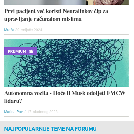
Prvi pacijent već koristi Neuralinkov čip za
upravljanje računalom mislima
Mreža
20. veljače 2024.
PREMIUM
Autonomna vozila - Hoće li Musk odoljeti FMCW
lidaru?
Marina Pavlić
17. studenog 2023.
NAJPOPULARNIJE TEME NA FORUMU