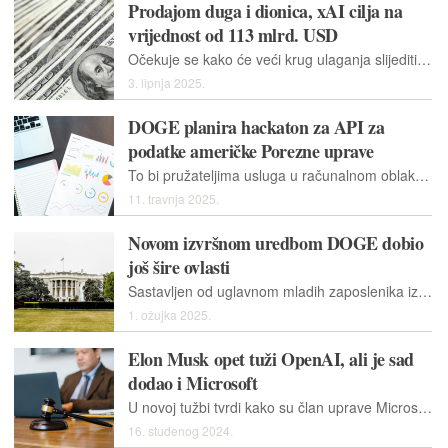
Prodajom duga i dionica, xAI cilja na
vrijednost od 113 mlrd. USD
Očekuje se kako će veći krug ulaganja slijediti sekundarnu ponudu dionica, u kojoj će xAI ponuditi novi kapital vanjskim ulagačima.
3. lipnja 2025.
DOGE planira hackaton za API za
podatke američke Porezne uprave
To bi pružateljima usluga u računalnom oblaku olakšalo pristup podacima kao što su imena poreznih obveznika, adrese, brojeve socijalnog osiguranja, porezne prijave i podatke o zaposlenju...
11. travnja 2025.
Novom izvršnom uredbom DOGE dobio
još šire ovlasti
Sastavljen od uglavnom mladih zaposlenika iz tvrtki Elona Muska i suradnika, DOGE je dosad mahom uspijevao izbjeći nadzoru.
1. ožujka 2025.
Elon Musk opet tuži OpenAI, ali je sad
dodao i Microsoft
U novoj tužbi tvrdi kako su član uprave Microsofta Reid Hoffman i Dee Templeton, potpredsjednica Microsofta, djelovali protiv antimonopolskih zakona.
16. studenog 2024.