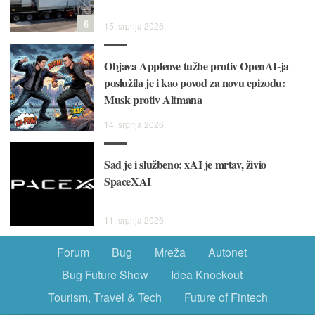
6
15. srpnja 2026.
Objava Appleove tužbe protiv OpenAI-ja
poslužila je i kao povod za novu epizodu:
Musk protiv Altmana
14. srpnja 2026.
Sad je i službeno: xAI je mrtav, živio
SpaceXAI
11. srpnja 2026.
Forum
Bug
Mreža
Autonet
Bug Future Show
Idea Knockout
Tourism, Travel & Tech
Future of Fintech