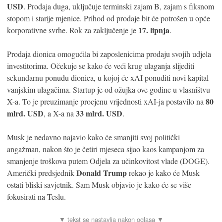
USD
. Prodaja duga, uključuje terminski zajam B, zajam s fiksnom
stopom i starije mjenice. Prihod od prodaje bit će potrošen u opće
17. lipnja
korporativne svrhe. Rok za zaključenje je
.
Prodaja dionica omogućila bi zaposlenicima prodaju svojih udjela
investitorima. Očekuje se kako će veći krug ulaganja slijediti
sekundarnu ponudu dionica, u kojoj će xAI ponuditi novi kapital
vanjskim ulagačima. Startup je od ožujka ove godine u vlasništvu
80
X-a. To je preuzimanje procjenu vrijednosti xAI-ja postavilo na
mlrd. USD
33 mlrd. USD
, a X-a na
.
Musk je nedavno najavio kako će smanjiti svoj politički
angažman, nakon što je četiri mjeseca sijao kaos kampanjom za
smanjenje troškova putem Odjela za učinkovitost vlade (DOGE).
Donald Trump
Američki predsjednik
rekao je kako će Musk
ostati bliski savjetnik. Sam Musk objavio je kako će se više
fokusirati na Teslu.