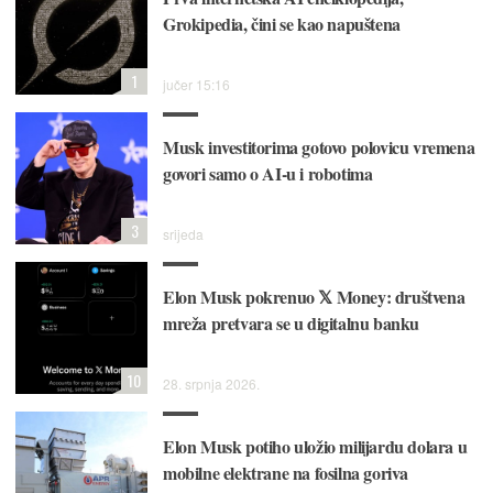
Grokipedia, čini se kao napuštena
1
jučer 15:16
Musk investitorima gotovo polovicu vremena
govori samo o AI-u i robotima
3
srijeda
Elon Musk pokrenuo 𝕏 Money: društvena
mreža pretvara se u digitalnu banku
10
28. srpnja 2026.
Elon Musk potiho uložio milijardu dolara u
mobilne elektrane na fosilna goriva