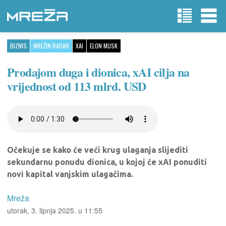
BIZNIS
MREŽIN RADAR
XAI
ELON MUSK
Prodajom duga i dionica, xAI cilja na
vrijednost od 113 mlrd. USD
Očekuje se kako će veći krug ulaganja slijediti
sekundarnu ponudu dionica, u kojoj će xAI ponuditi
novi kapital vanjskim ulagačima.
Mreža
utorak, 3. lipnja 2025. u 11:55