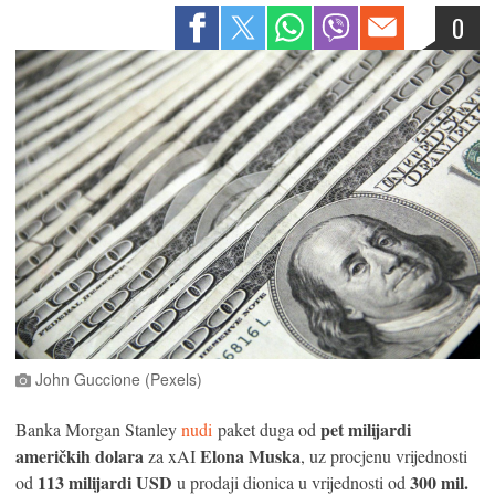
0
John Guccione (Pexels)
pet milijardi
Banka Morgan Stanley
nudi
paket duga od
američkih dolara
Elona Muska
za xAI
, uz procjenu vrijednosti
113 milijardi USD
300 mil.
od
u prodaji dionica u vrijednosti od