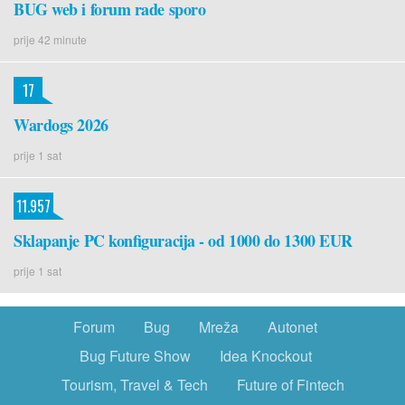
BUG web i forum rade sporo
prije 42 minute
17
Wardogs 2026
prije 1 sat
11.957
Sklapanje PC konfiguracija - od 1000 do 1300 EUR
prije 1 sat
Forum
Bug
Mreža
Autonet
Bug Future Show
Idea Knockout
Tourism, Travel & Tech
Future of Fintech