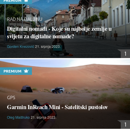
PREMIUM
RAD NA DALJINU
Digitalni nomadi - Koje su najbolje zemlje u
svijetu za digitalne nomade?
Gorden Knezović
21. srpnja 2023.
1
PREMIUM
GPS
Garmin InReach Mini - Satelitski pustolov
Oleg Maštruko
21. srpnja 2023.
1