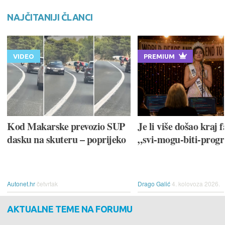
NAJČITANIJI ČLANCI
VIDEO
PREMIUM
Kod Makarske prevozio SUP
Je li više došao kraj f
dasku na skuteru – poprijeko
„svi-mogu-biti-prog
Autonet.hr
četvrtak
Drago Galić
4. kolovoza 2026.
AKTUALNE TEME NA FORUMU