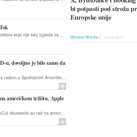
bi potpasti pod stroža pr
Europske unije
kTok
Jimmy Donaldson dio je skupine investitora koja nije bez izgleda za preuzimanje američkog ogranka popularne društvene mreže.
Miroslav Wranka
6. ožujka 2024.
-u, dovoljno je bilo samo da
Društvena mreža TikTok nastavila je s radom u Sjedinjenim Američkim Državama nakon kratke obustave rada koja je trajala dvanaest sati...
10
na američkom tržištu, Apple
ByteDanceove aplikacije TikTok i CapCut obustavile su rad na američkom tržištu 18. siječnja 2025. uoči federalne zabrane, dok se tvrtka nada nastavku pregovore s novoizabranim predsjednikom Trumpom. TikTok i CapCut su uklonjen iz američkih trgovina aplikacija...
18