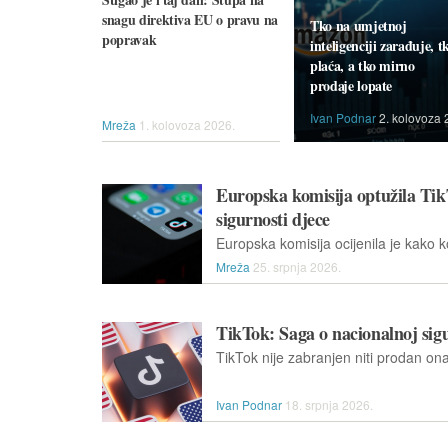
snagu direktiva EU o pravu na
Tko na umjetnoj
popravak
inteligenciji zarađuje, t
plaća, a tko mirno
prodaje lopate
Ivan Podnar
2. kolovoza 
Mreža
1. kolovoza 2026.
Europska komisija optužila Tik
sigurnosti djece
Mreža
25. srpnja 2026.
TikTok: Saga o nacionalnoj sigu
Ivan Podnar
18. srpnja 2026.