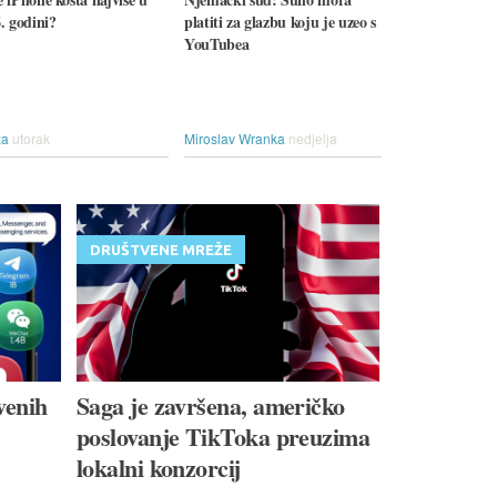
. godini?
platiti za glazbu koju je uzeo s
YouTubea
ža
utorak
Miroslav Wranka
nedjelja
DRUŠTVENE MREŽE
venih
Saga je završena, američko
poslovanje TikToka preuzima
lokalni konzorcij