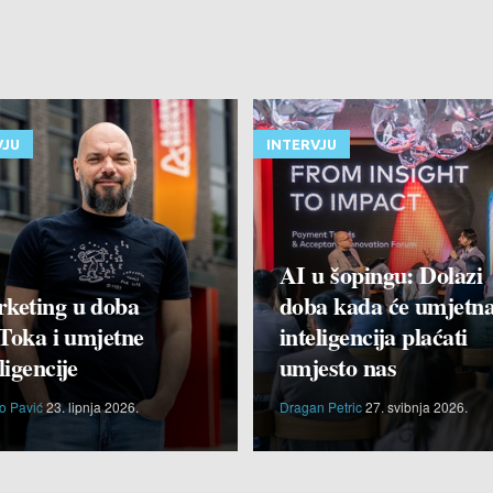
VJU
INTERVJU
AI u šopingu: Dolazi
keting u doba
doba kada će umjetn
Toka i umjetne
inteligencija plaćati
ligencije
umjesto nas
o Pavić
23. lipnja 2026.
Dragan Petric
27. svibnja 2026.