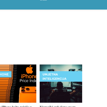
PHONE
UMJETNA
INTELIGENCIJA
 iPhone košta najviše u
Njemački sud: Suno mora