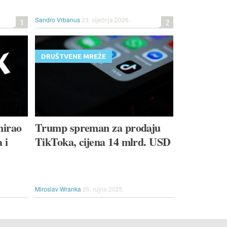
Sandro Vrbanus
23. siječnja 2026.
1
2
DRUŠTVENE MREŽE
nirao
Trump spreman za prodaju
 i
TikToka, cijena 14 mlrd. USD
Miroslav Wranka
26. rujna 2025.