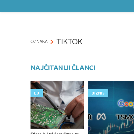
TIKTOK
OZNAKA
NAJČITANIJI ČLANCI
EU
BIZNIS
Stigao je i taj dan: Stupa na