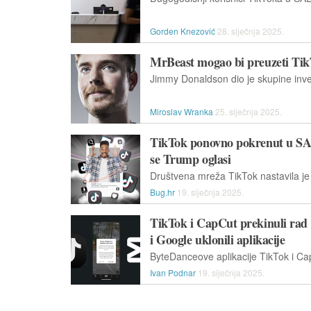
Gorden Knezović
28. siječnja 2025.
MrBeast mogao bi preuzeti Ti
Miroslav Wranka
25. siječnja 2025.
TikTok ponovno pokrenut u SAD
se Trump oglasi
Bug.hr
19. siječnja 2025.
TikTok i CapCut prekinuli rad 
i Google uklonili aplikacije
Ivan Podnar
19. siječnja 2025.