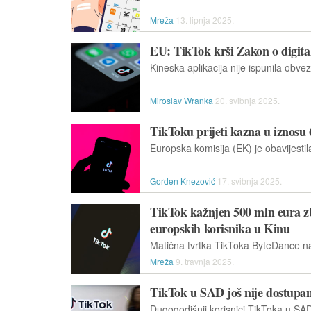
Mreža
13. lipnja 2025.
EU: TikTok krši Zakon o digit
Miroslav Wranka
20. svibnja 2025.
TikToku prijeti kazna u iznos
Gorden Knezović
17. svibnja 2025.
TikTok kažnjen 500 mln eura z
europskih korisnika u Kinu
Mreža
9. travnja 2025.
TikTok u SAD još nije dostupan