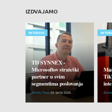
IZDVAJAMO
INTERVJU
INTER
TD SYNNEX -
Microsoftov strateški
Mar
partner u svim
Tik
segmentima poslovanja
inte
Zvonko Pavić
29. lipnja 2026.
Zvonk