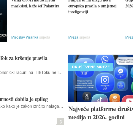
marksisti, kaže šef Palantira
europska pravila o umjetnoj
2026
inteligenciji
ko
2026.
Miroslav Wranka
srijeda
Mreža
srijeda
Mre
Tok za kršenje pravila
DRUŠTVENE MREŽE
Europska komisija ocijenila je kako korisnički računi na TikToku ne ispunjavaju sigurnosne standarde predviđene Zakonom o digitalnim uslugama.
rnosti dobila je epilog
TikTok nije zabranjen niti prodan onako kako je zakon izričito nalagao, nego je upravo proglašen dovoljno bezopasnim da ga od ovog tjedna smiju instalirati i savezni službenici, i to na službene uređaje
Najveće platforme društ
medija u 2026. godini
3