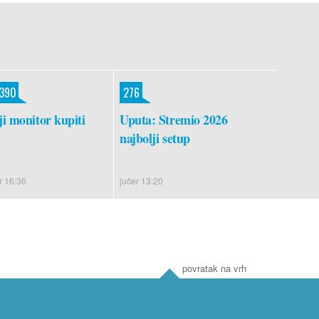
.390
276
i monitor kupiti
Uputa: Stremio 2026
najbolji setup
r 16:36
jučer 13:20
povratak na vrh