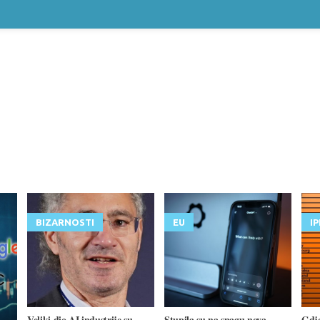
BIZARNOSTI
EU
I
Veliki dio AI industrije su
Stupila su na snagu nova
Gdje