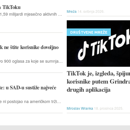
a TikToku
Mreža
14. svibnja 2026.
TikTok je u siječnju 2025. dosegnuo 1,59 milijardi mjesečno aktivnih korisnika, što predstavlja 19,4 % svjetske populacije i 28,6 % korisnika interneta
DRUŠTVENE MREŽE
 ne štite korisnike dovoljno
Potrošačke skupine su prijavile gotovo 900 oglasa za koje se sumnja kako krše zakone ⁠Unije između prosinca prošle i ožujka ove godine. Uklonjeno ih je 27 posto.
TikTok je, izgleda, špiju
korisnike putem Grindra
e: u SAD-u sustiže najveće
drugih aplikacija
TikTok Shop prije samo tri godine nije ni postojao na američkom tržištu, a sada se nameće kao jedan od najsnažnijih igrača u digitalnoj trgovini
Miroslav Wranka
18. prosinca 2025.