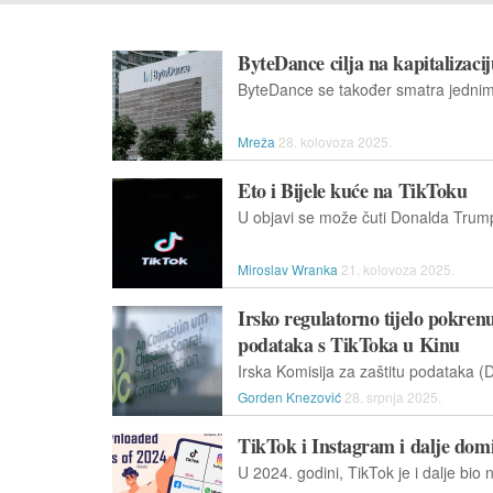
ByteDance cilja na kapitalizac
Mreža
28. kolovoza 2025.
Eto i Bijele kuće na TikToku
Miroslav Wranka
21. kolovoza 2025.
Irsko regulatorno tijelo pokrenu
podataka s TikToka u Kinu
Gorden Knezović
28. srpnja 2025.
TikTok i Instagram i dalje dom