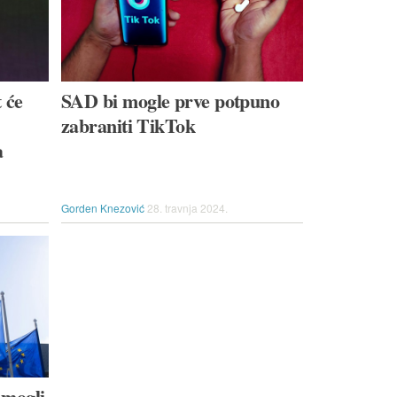
 će
SAD bi mogle prve potpuno
zabraniti TikTok
a
Gorden Knezović
28. travnja 2024.
 mogli