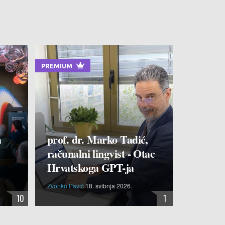
PREMIUM
a
prof. dr. Marko Tadić,
računalni lingvist - Otac
Hrvatskoga GPT-ja
Zvonko Pavić
18. svibnja 2026.
10
1