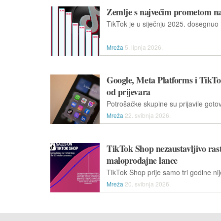
Zemlje s najvećim prometom n
Mreža
5. lipnja 2026.
Google, Meta Platforms i TikTok
od prijevara
Mreža
22. svibnja 2026.
TikTok Shop nezaustavljivo rast
maloprodajne lance
Mreža
20. svibnja 2026.