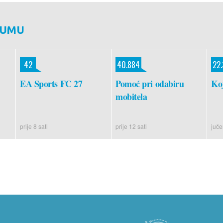
RUMU
42
40.884
22
EA Sports FC 27
Pomoć pri odabiru
Koj
mobitela
prije 8 sati
prije 12 sati
juče