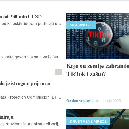
iju od 330 mlrd. USD
ByteDance se također smatra jednim od kineskih lidera u području umjetne inteligencije, uloživši milijarde dolara u Nvidije čipove, infrastrukturu i razvoj vlastitih modela
SIGURNOST
U objavi se može čuti Donalda Trumpa kako govori "Ja sam vaš glas", uz popratni natpis "Ameriko, vratili smo se! Što ima, TikToku?"
Koje su zemlje zabranil
1
TikTok i zašto?
lo je istragu o prijenosu
Irska Komisija za zaštitu podataka (Data Protection Commission, DPC) otvorila je novu istragu o TikTokovom prijenosu osobnih podataka korisnika iz EU na poslužitelje smještene u Kini
Gorden Knezović
18. siječnja 2025.
iniraju
DRUŠTVENE MREŽE
U 2024. godini, TikTok je i dalje bio najpreuzimanija mobilna aplikacija u svijetu. Aplikacija za dijeljenje kratkih videa generirala je 825,5 milijuna preuzimanja tijekom te godine