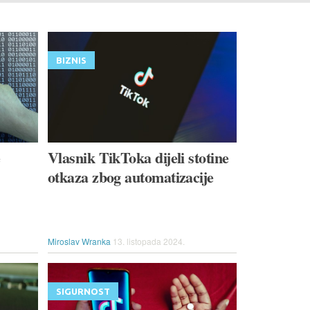
BIZNIS
e
Vlasnik TikToka dijeli stotine
otkaza zbog automatizacije
Miroslav Wranka
13. listopada 2024.
SIGURNOST