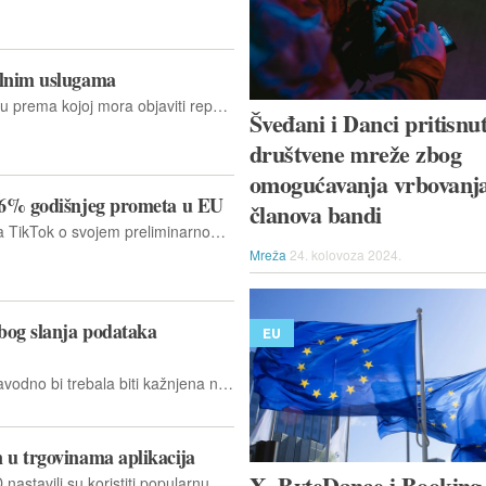
alnim uslugama
Kineska aplikacija nije ispunila obvezu prema kojoj mora objaviti repozitorij koji istraživačima i korisnicima omogućuje otkrivanje lažnih oglasa.
Šveđani i Danci pritisnut
društvene mreže zbog
omogućavanja vrbovanj
u 6% godišnjeg prometa u EU
članova bandi
Europska komisija (EK) je obavijestila TikTok o svojem preliminarnom stajalištu da društvo ne ispunjava obvezu objavljivanja repozitorija oglasa iz Akta o digitalnim uslugama
Mreža
24. kolovoza 2024.
bog slanja podataka
EU
Matična tvrtka TikToka ByteDance navodno bi trebala biti kažnjena novčanom kaznom od preko 500 milijuna eura zbog ilegalnog slanja podataka europskih korisnika u Kinu, objavio je EuroNews
 u trgovinama aplikacija
X, ByteDance i Booking
Dugogodišnji korisnici TikToka u SAD nastavili su koristiti popularnu aplikaciju za društvene medije nakon zatvaranja 19. siječnja, ali je još uvijek nedostupna novim korisnicima za preuzimanje