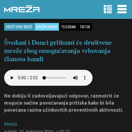
DRUŠTVENE MREŽE
MREŽIN RADAR
TELEGRAM
TIKTOK
Šveđani i Danci pritisnut će društvene
mreže zbog omogućavanja vrbovanja
članova bandi
Ne dobiju li zadovoljavajući odgovor, razmotrit će
moguće načine povećavanja pritiska kako bi bila
povećana razina učinkovitih preventivnih aktivnosti.
Mreža
subota, 24. kolovoza 2024. u 22:15