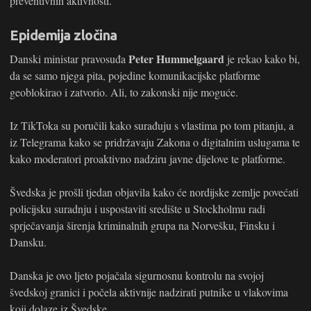
preventivnih aktivnosti.
Epidemija zločina
Peter Hummelgaard
Danski ministar pravosuđa
je rekao kako bi,
da se samo njega pita, pojedine komunikacijske platforme
geoblokirao i zatvorio. Ali, to zakonski nije moguće.
Iz TikToka su poručili kako surađuju s vlastima po tom pitanju, a
iz Telegrama kako se pridržavaju Zakona o digitalnim uslugama te
kako moderatori proaktivno nadziru javne dijelove te platforme.
Švedska je prošli tjedan objavila kako će nordijske zemlje povećati
policijsku suradnju i uspostaviti središte u Stockholmu radi
sprječavanja širenja kriminalnih grupa na Norvešku, Finsku i
Dansku.
Danska je ovo ljeto pojačala sigurnosnu kontrolu na svojoj
švedskoj granici i počela aktivnije nadzirati putnike u vlakovima
koji dolaze iz Švedske.