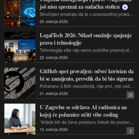
još nisu spremni za sudačku stolicu
Stručnjaci smatraju da je u pravosudnoj praksi nužna sve veća primjena umjetne inteligencije, ali pri tome upozoravaju na nedovoljnu pripremljenost pravosudnog sustava u njezinoj primjeni. Smatraju nerealnim da suci sami idu u korak s razvojem umjetne inteligencije, te da im je za odgovornu primjenu nužna sustavna podrška
25. svibnja 2026.
LegalTech 2026: Nikad snažnije spajanje
prava i tehnologije
Tehnologija više nije samo podrška pravnoj struci; ona polako postaje njezin temelj. I dok se profesija stara dva tisućljeća suočava s najdubljom reformom u svojoj dugoj povijesti, organizirali smo osmu konferenciju LegalTech
22. svibnja 2026.
GitHub opet provaljen: odveć koristan da
bi se zamijenio, prevelik da bi bio siguran
Poharano 3.800 repozitorija, nije prvi, nije zadnji put. Kako je postalo normalno da razvojna infrastruktura 180 milijuna programera i 90% najvećih svjetskih korporacija živi na jednoj adresi, u vlasništvu jedne kompanije, bez ozbiljne alternative?
21. svibnja 2026.
20
U Zagrebu se održava AI radionica na
kojoj će polaznice učiti vibe coding
'Voljela bih da žene prestanu čekati da postanu dovoljno tehnički spremne za AI. Ne morate znati sve. Dovoljno je da ste znatiželjne i spremne probati', napominje voditeljica radionice
15. svibnja 2026.
2