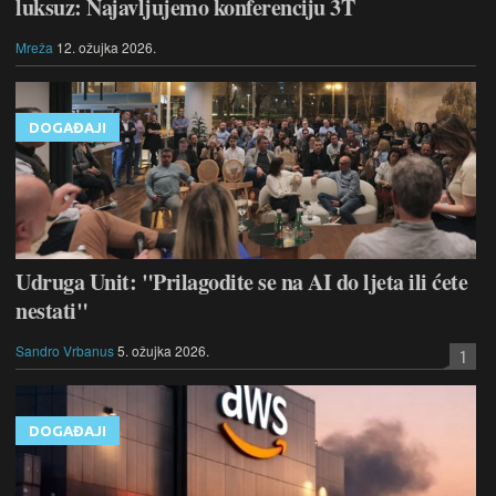
luksuz: Najavljujemo konferenciju 3T
Mreža
12. ožujka 2026.
DOGAĐAJI
Udruga Unit: "Prilagodite se na AI do ljeta ili ćete
nestati"
Sandro Vrbanus
5. ožujka 2026.
1
DOGAĐAJI