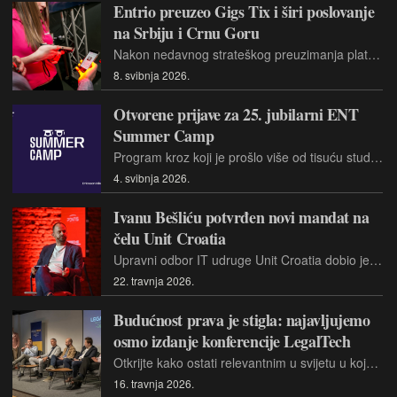
Entrio preuzeo Gigs Tix i širi poslovanje
na Srbiju i Crnu Goru
Nakon nedavnog strateškog preuzimanja platforme Ulaznice.hr, Entrio grupa povlači još jedan ključan potez u svojoj regionalnoj ekspanziji. Službeno je potvrđena akvizicija Gigs Tixa, jedne od najprepoznatljivijih ticketing platformi u Srbiji i Crnoj Gori
8. svibnja 2026.
Otvorene prijave za 25. jubilarni ENT
Summer Camp
Program kroz koji je prošlo više od tisuću studenata i mnogima bio prvi korak u karijeri ponovno traži novu generaciju polaznika
4. svibnja 2026.
Ivanu Bešliću potvrđen novi mandat na
čelu Unit Croatia
Upravni odbor IT udruge Unit Croatia dobio je nove članove, a dosadašnji predsjednik novi mandat, s fokusom na povezivanje i unaprjeđenje IT sektora u okolnostima tehnoloških i tržišnih promjena
22. travnja 2026.
Budućnost prava je stigla: najavljujemo
osmo izdanje konferencije LegalTech
Otkrijte kako ostati relevantnim u svijetu u kojem tehnologija redefinira pravosuđe, od analize ugovora do AI-ja kao standarda – osigurajte ulaznicu za ključni pravni tech događaj 2026. godine
16. travnja 2026.