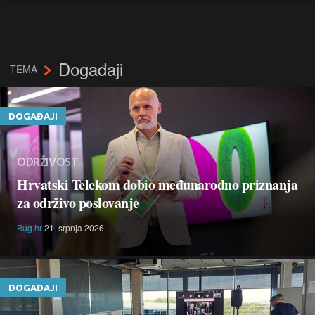
Događaji
TEMA
DOGAĐAJI
ODRŽIVOST
Hrvatski Telekom dobio međunarodno priznanja
za održivo poslovanje
Bug.hr
21. srpnja 2026.
DOGAĐAJI