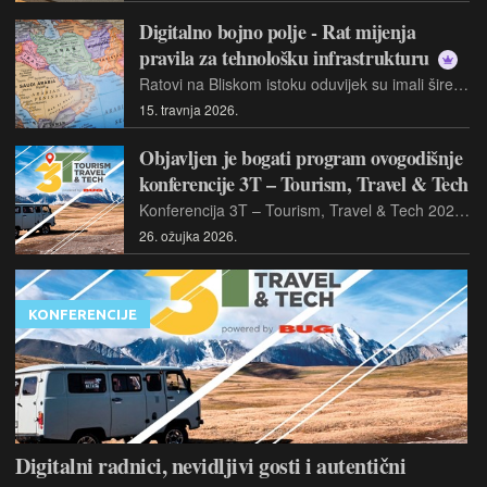
Digitalno bojno polje - Rat mijenja
pravila za tehnološku infrastrukturu
Ratovi na Bliskom istoku oduvijek su imali šire implikacije – za energetiku, za financijska tržišta, za geopolitičke saveze. No 2026. godina unosi novu dimenziju: digitalna infrastruktura prestaje biti neutralna i postaje aktivna bojišnica. Podmorski kabeli, podatkovni centri, GPS signali i AI sustavi više nisu samo tehnologija – postali su mete, oružje i nova bojišnica u isto vrijeme
15. travnja 2026.
Objavljen je bogati program ovogodišnje
konferencije 3T – Tourism, Travel & Tech
Konferencija 3T – Tourism, Travel & Tech 2026 održava se 2. travnja, a donosi aktualne teme koje povezuju turizam i tehnologiju, s naglaskom na sigurnost, iskustvo i nove trendove
26. ožujka 2026.
KONFERENCIJE
Digitalni radnici, nevidljivi gosti i autentični