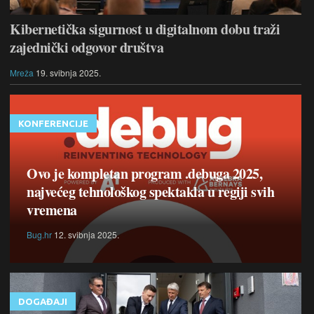
Kibernetička sigurnost u digitalnom dobu traži
zajednički odgovor društva
Mreža
19. svibnja 2025.
KONFERENCIJE
Ovo je kompletan program .debuga 2025,
najvećeg tehnološkog spektakla u regiji svih
vremena
Bug.hr
12. svibnja 2025.
DOGAĐAJI