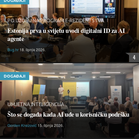
DOGAĐAJI
PO UZORU NA PROGRAM E-REZIDENTSTVA
Estonija prva u svijetu uvodi digitalni ID za AI
agente
Bug.hr
18. lipnja 2026.
4
DOGAĐAJI
UMJETNA INTELIGENCIJA
Što se događa kada AI uđe u korisničku podršku
Gorden Knezović
15. lipnja 2026.