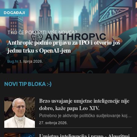
DOGAĐAJI
TKO ĆE POKUPITI VIŠE NOVCA?
Anthropic podnio prijavu za IPO i otvorio još
jednu trku s OpenAI-jem
Bug.hr
1. lipnja 2026.
NOVI TIP BLOKA :-)
Brzo usvajanje umjetne inteligencije nije
dobro, kaže papa Leo XIV.
Potrebno je aktivnije političko sudjelovanje koje je sposobno usporiti i zaštititi prilike za zajednice za sudjelovanje i postavljanje pitanja, poručio je poglavar Katoličke crkve.
27. svibnja 2026.
Umjetna inteligencija i pravo - Algoritmi