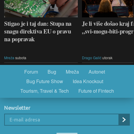
Stigao je i taj dan: Stupa na
Je li više došao kraj f
snagu direktiva EU o pravu
„svi-mogu-biti-prog
na popravak
Mreža
subota
Drago Galić
utorak
Forum
Bug
Mreža
Autonet
Bug Future Show
Idea Knockout
Tourism, Travel & Tech
Future of Fintech
Newsletter