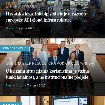
EUROPSKI PROJEKTI
Hrvatska kroz Infobip sudjeluje u razvoju
europske AI i cloud infrastrukture
Mreža
13. srpnja 2026.
KONFERENCIJE
GODIŠNJI SKUP REGULATORA POD OKRILJEM HNB-A
U kriznim situacijama korisnicima je važna
funkcionalnost, a ne institucionalne podjele
Sandro Vrbanus
7. srpnja 2026.