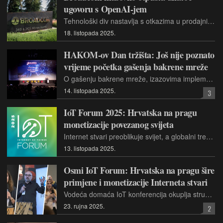
ugovoru s OpenAI-jem
Tehnološki div nastavlja s otkazima u prodajnim odjelima nakon akvizicije VMwarea, unatoč snažnom rastu potaknutom poslovima u sektoru umjetne inteligencije i nedavno sklopljenom poslu
18. listopada 2025.
HAKOM-ov Dan tržišta: Još nije poznato
vrijeme početka gašenja bakrene mreže
O gašenju bakrene mreže, izazovima implementacije NIS2 direktive, utjecaju razvoja novog regulatornog okvira na hrvatsko tržište i nalazima i preporukama Europske komisije govorilo se na konferenciji održanoj u organizaciji HAKOM-a
14. listopada 2025.
3
IoT Forum 2025: Hrvatska na pragu
monetizacije povezanog svijeta
Internet stvari preoblikuje svijet, a globalni trendovi poput integracije s umjetnom inteligencijom i Edge računarstva diktiraju tempo. Saznajte što nas čeka na osmom IoT Forumu 16. listopada u Zagrebu
13. listopada 2025.
Osmi IoT Forum: Hrvatska na pragu šire
primjene i monetizacije Interneta stvari
Vodeća domaća IoT konferencija okuplja stručnjake na svojem već osmom izdanju, s temama od praćenja kvalitete zraka u školama do etičkih dilema umjetne inteligencije i pravnih okvira
23. rujna 2025.
2