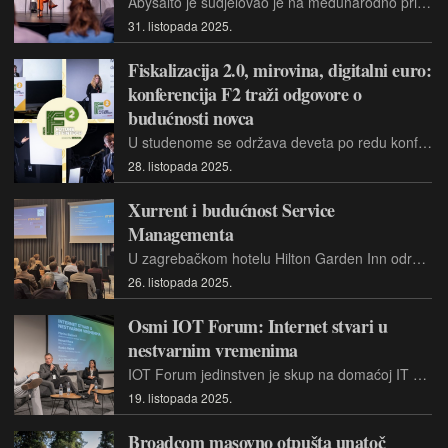
Abysalto je sudjelovao je na međunarodno priznatoj konferenciji Future Tense u Kopenhagenu gdje je predstavio svoja rješenja i povezala se s danskim kompanijama i predstavnicima grada Kopenhagena
31. listopada 2025.
Fiskalizacija 2.0, mirovina, digitalni euro:
konferencija F2 traži odgovore o
budućnosti novca
U studenome se održava deveta po redu konferencija F2 – Future of Fintech koja će kroz niz predavanja vodećih stručnjaka istražiti ključne trendove u svijetu kriptovaluta, bankarstva i regulative
28. listopada 2025.
Xurrent i budućnost Service
Managementa
U zagrebačkom hotelu Hilton Garden Inn održana je Imaves konferencija 2025. pod nazivom Otkrijte budućnost Service Managementa uz Xurrent, koja je okupila više od 60 sudionika iz različitih industrija
26. listopada 2025.
Osmi IOT Forum: Internet stvari u
nestvarnim vremenima
IOT Forum jedinstven je skup na domaćoj IT sceni, psovećen Internetu stvari u svim pojavnim oblicima....
19. listopada 2025.
Broadcom masovno otpušta unatoč