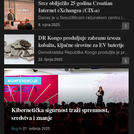
Srce obilježilo 25 godina Croatian
Internet eXchangea (CIX-a)
Danas je u Sveučilišnom računskom centru (Srcu) održana proslava 25 godina Hrvatskog središta za razmjenu internetskog prometa (Croatian Internet eXchange, CIX-a)
8. rujna 2025.
1
DR Kongo produljuje zabranu izvoza
kobalta, ključne sirovine za EV baterije
Demokratska Republika Kongo produljila je privremenu zabranu izvoza kobalta za dodatna tri mjeseca s ciljem suzbijanja prekomjerne ponude na globalnom tržištu i stabilizacije cijena metala ključnog za baterije
22. lipnja 2025.
5
KONFERENCIJE
Kibernetička sigurnost traži spremnost,
sredstva i znanje
Bug.hr
21. svibnja 2025.