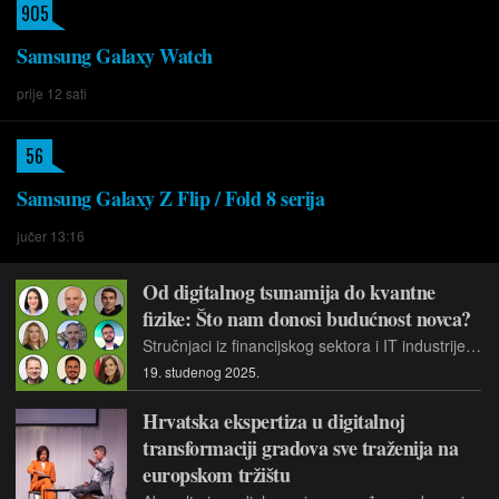
905
Samsung Galaxy Watch
prije 12 sati
56
Samsung Galaxy Z Flip / Fold 8 serija
jučer 13:16
Od digitalnog tsunamija do kvantne
fizike: Što nam donosi budućnost novca?
Stručnjaci iz financijskog sektora i IT industrije okupit će se kako bi raspravljali o Fiskalizaciji 2.0, ulozi umjetne inteligencije u bankarstvu, digitalnom euru te globalnim neizvjesnostima kroz prizmu fintecha
19. studenog 2025.
Hrvatska ekspertiza u digitalnoj
transformaciji gradova sve traženija na
europskom tržištu