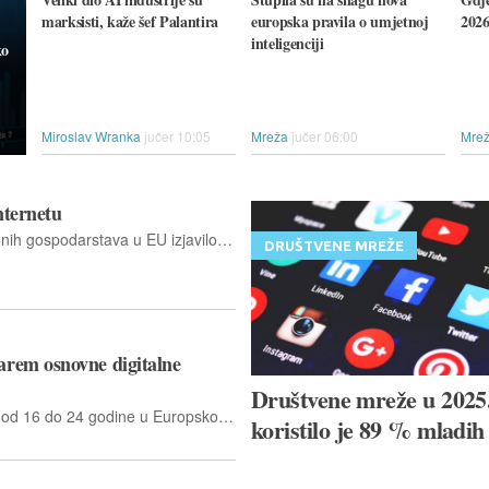
marksisti, kaže šef Palantira
europska pravila o umjetnoj
2026
inteligenciji
ko
Miroslav Wranka
jučer 10:05
Mreža
jučer 06:00
Mre
nternetu
U 2023. godini oko 43 % poljoprivrednih gospodarstava u EU izjavilo je da ima pristup internetu
DRUŠTVENE MREŽE
rem osnovne digitalne
Društvene mreže u 2025
U 2025. godini 74,6 % mladih u dobi od 16 do 24 godine u Europskoj uniji posjedovalo je barem osnovne digitalne vještine
koristilo je 89 % mladih