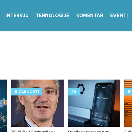
INTERVJU
TEHNOLOGIJE
KOMENTAR
EVENTI
BIZARNOSTI
EU
I
Veliki dio AI industrije su
Stupila su na snagu nova
Gdje