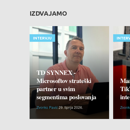
IZDVAJAMO
INTERVJU
INTER
TD SYNNEX -
Microsoftov strateški
Mar
partner u svim
Tik
segmentima poslovanja
inte
Zvonko Pavić
29. lipnja 2026.
Zvonk