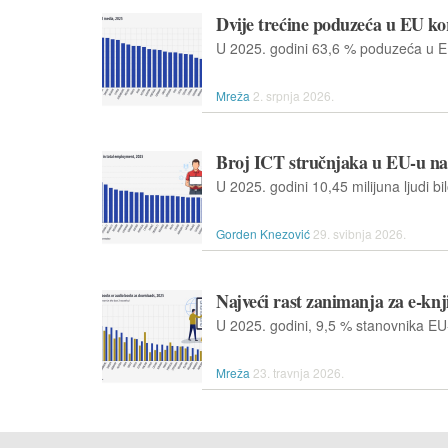
Dvije trećine poduzeća u EU ko
Mreža
2. srpnja 2026.
Broj ICT stručnjaka u EU-u nas
Gorden Knezović
29. svibnja 2026.
Najveći rast zanimanja za e-knj
Mreža
23. travnja 2026.