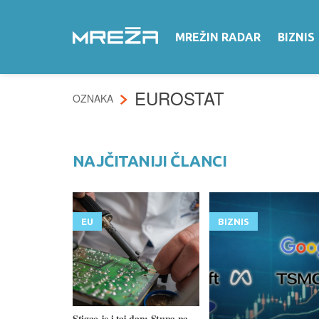
MREŽIN RADAR
BIZNIS
EUROSTAT
OZNAKA
NAJČITANIJI ČLANCI
EU
BIZNIS
Stigao je i taj dan: Stupa na