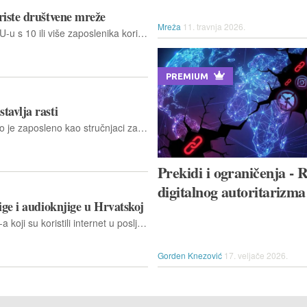
riste društvene mreže
Mreža
11. travnja 2026.
U 2025. godini 63,6 % poduzeća u EU-u s 10 ili više zaposlenika koristilo je neku vrstu društvenih mreža, u odnosu na 61,1 % u 2023. godini
PREMIUM
tavlja rasti
U 2025. godini 10,45 milijuna ljudi bilo je zaposleno kao stručnjaci za informacijsku i komunikacijsku tehnologiju (ICT) diljem EU-a, što predstavlja 5,0 % svih zaposlenih
Prekidi i ograničenja - 
digitalnog autoritarizma
ige i audioknjige u Hrvatskoj
U 2025. godini, 9,5 % stanovnika EU-a koji su koristili internet u posljednja 3 mjeseca kupilo je e-knjige ili audioknjige u 3 mjeseca prije istraživanja
Gorden Knezović
17. veljače 2026.