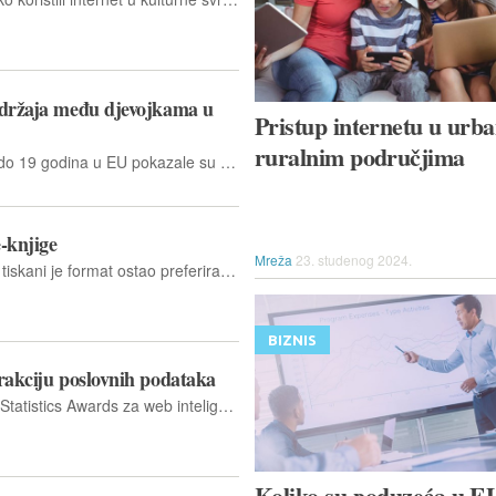
sadržaja među djevojkama u
Pristup internetu u urba
ruralnim područjima
Godine 2023. djevojke u dobi od 16 do 19 godina u EU pokazale su višu razinu vještina stvaranja digitalnog sadržaja od opće populacije
e-knjige
Mreža
23. studenog 2024.
Pri online kupnji prošle 2024. godine tiskani je format ostao preferirani format za čitatelje, s 14,7% stanovnika EU-a koji su kupovali tiskane knjige, časopise ili novine online
BIZNIS
trakciju poslovnih podataka
Eurostat provodi program European Statistics Awards za web inteligenciju kao dio svojih stalnih napora da potakne korištenje web inteligencije u statističke svrhe
Koliko su poduzeća u E