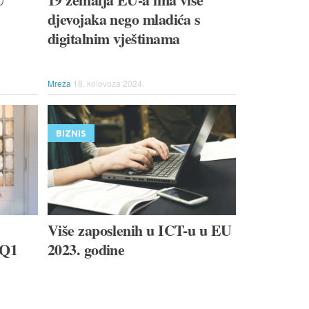
djevojaka nego mladića s
digitalnim vještinama
Mreža
18. kolovoza 2024.
BIZNIS
Više zaposlenih u ICT-u u EU
 Q1
2023. godine