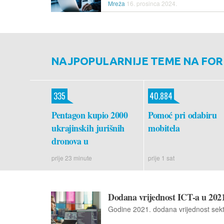
Mreža
16. prosinca 2024.
NAJPOPULARNIJE TEME NA FO
335
40.884
Pentagon kupio 2000
Pomoć pri odabiru
ukrajinskih jurišnih
mobitela
dronova u
prije 23 minute
prije 1 sat
Dodana vrijednost ICT-a u 2021