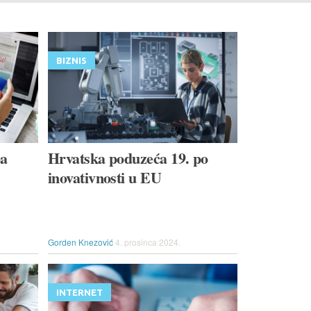
BIZNIS
-a
Hrvatska poduzeća 19. po
inovativnosti u EU
Gorden Knezović
4. prosinca 2024.
INTERNET