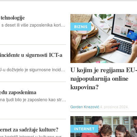
tehnologije
U 2025. godini, 20 % poduzeća u EU s deset ili više zaposlenika koristilo je tehnologije umjetne inteligencije (artificial intelligence, AI) za poslovanje
BIZNIS
ncidente u sigurnosti ICT-a
U kojim je regijama EU
U 2023. godini 21,5% poduzeća u EU-u doživjelo je sigurnosne incidente u području informacijske i komunikacijske tehnologije (ICT)
najpopularnija online
kupovina?
eđu zaposlenima
U 2024. godini u EU više od 10 milijuna ljudi bilo je zaposleno kao stručnjaci za informacijsku i komunikacijsku tehnologiju (ICT), što predstavlja 5,0% svih zaposlenih
Gorden Knezović
4. prosinca 2024.
ernet za sadržaje kulture?
INTERNET
U 2024. godini, građani u EU su široko koristili internet u kulturne svrhe. Najčešća aktivnost bila je online gledanje TV ili videa, što je prijavilo 79% korisnika interneta, podaci su Eurostata