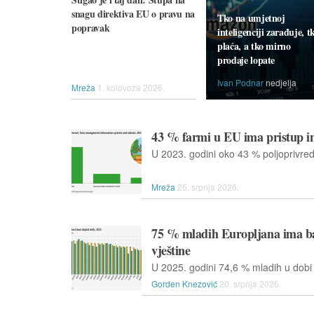
snagu direktiva EU o pravu na
Tko na umjetnoj
popravak
inteligenciji zarađuje, t
plaća, a tko mirno
prodaje lopate
Ivan Podnar
nedjelja
Mreža
1. kolovoza 2026.
43 % farmi u EU ima pristup i
Mreža
25. srpnja 2026.
75 % mladih Europljana ima ba
vještine
Gorden Knezović
20. srpnja 2026.