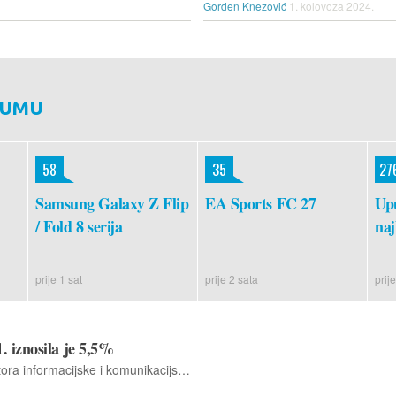
Gorden Knezović
1. kolovoza 2024.
RUMU
58
35
27
Samsung Galaxy Z Flip
EA Sports FC 27
Upu
/ Fold 8 serija
naj
prije 1 sat
prije 2 sata
prije
. iznosila je 5,5%
Godine 2021. dodana vrijednost sektora informacijske i komunikacijske tehnologije (ICT) u EU-u bila je ekvivalentna 5,5 % bruto dodane vrijednosti EU-a: 4,7 % od ICT usluga i 0,8 % od ICT proizvodnje