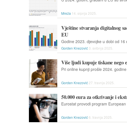
Mreža
14. srpnja 2025.
Vještine stvaranja digitalnog 
EU
Gorden Knezović
3. svibnja 2025.
Više ljudi kupuje tiskane nego 
Gorden Knezović
27. travnja 2025.
50.000 eura za otkrivanje i eks
Gorden Knezović
6. travnja 2025.