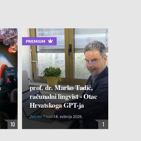
PREMIUM
a
prof. dr. Marko Tadić,
računalni lingvist - Otac
Hrvatskoga GPT-ja
Zvonko Pavić
18. svibnja 2026.
10
1