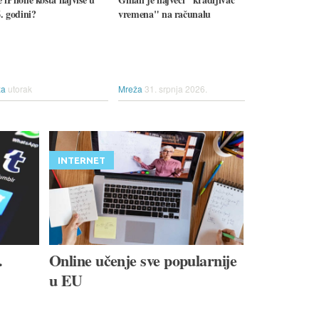
. godini?
vremena" na računalu
ža
utorak
Mreža
31. srpnja 2026.
INTERNET
.
Online učenje sve popularnije
u EU