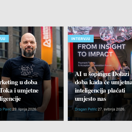
VJU
INTERVJU
AI u šopingu: Dolazi
keting u doba
doba kada će umjetn
Toka i umjetne
inteligencija plaćati
ligencije
umjesto nas
o Pavić
23. lipnja 2026.
Dragan Petric
27. svibnja 2026.