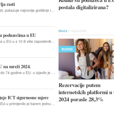
ja rasti
postala digitalizirana?
Internetska kupnja u EU nastavlja rasti, pokazuje najnovije godišnje istraživanje o korištenju ICT-a u kućanstvima i kod pojedinaca
Mreža
2. rujna 2024.
e u poduzećima u EU
Prošle 2024. godine 13,5 % poduzeća u EU-u s 10 ili više zaposlenika koristilo je tehnologije umjetne inteligencije (artificial intelligence, AI) za vođenje svog poslovanja
BIZNIS
U na mreži 2024.
Godine 2024. 93% ljudi u dobi od 16 do 74 godine u EU- u izjavilo je da su koristili internet tijekom prethodna 3 mjeseca
Rezervacije putem
internetskih platformi u
uje ICT sigurnosne mjere
2024 porasle 28,3%
Ove 2024. godine 93 % poduzeća u EU-u primijenilo je barem jednu mjeru kako bi osiguralo cjelovitost, dostupnost i povjerljivost svojih podataka i ICT sustava