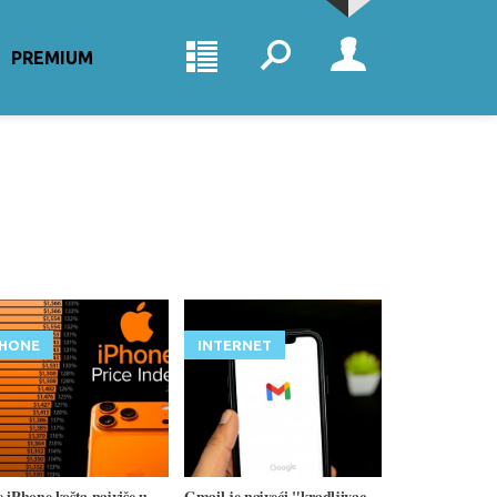
PREMIUM
PHONE
INTERNET
 iPhone košta najviše u
Gmail je najveći "kradljivac