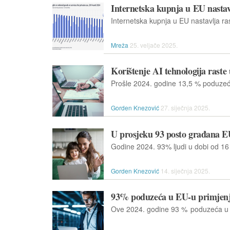
Internetska kupnja u EU nastavl
Mreža
25. veljače 2025.
Korištenje AI tehnologija rast
Gorden Knezović
27. siječnja 2025.
U prosjeku 93 posto građana E
Gorden Knezović
14. siječnja 2025.
93% poduzeća u EU-u primjenj