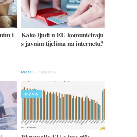
nim i
Kako ljudi u EU komuniciraju
s javnim tijelima na internetu?
Mreža
27. rujna 2024.
BIZNIS
U
19 zemalja EU-a ima više