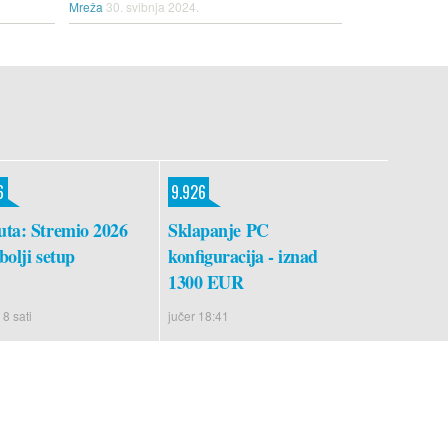
Mreža
30. svibnja 2024.
6
9.926
ta: Stremio 2026
Sklapanje PC
bolji setup
konfiguracija - iznad
1300 EUR
 8 sati
jučer 18:41