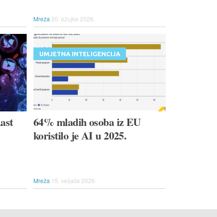
Mreža
20. ožujka 2026.
UMJETNA INTELIGENCIJA
Rast
64% mladih osoba iz EU
koristilo je AI u 2025.
Mreža
15. veljače 2026.