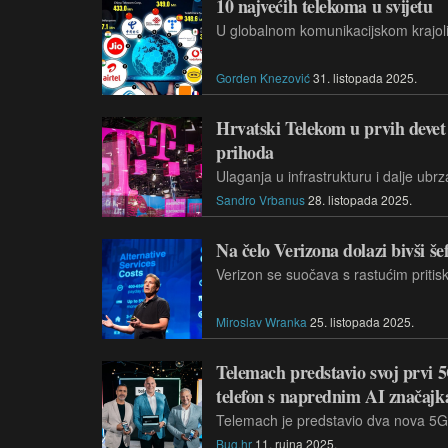
10 najvećih telekoma u svijetu
Gorden Knezović
31. listopada 2025.
Hrvatski Telekom u prvih devet 
prihoda
Sandro Vrbanus
28. listopada 2025.
Na čelo Verizona dolazi bivši še
Miroslav Wranka
25. listopada 2025.
Telemach predstavio svoj prvi 5
telefon s naprednim AI značaj
Bug.hr
11. rujna 2025.