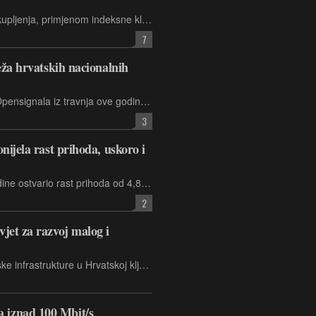
Nakon što su svoja ovogodišnja poskupljenja, primjenom indeksne klauzule u ugovorima, najavili A1 i HT, sličan potez, koji se mogao očekivati, stiže i iz trećeg velikog telekoma na našem tržištu
7
eža hrvatskih nacionalnih
Hrvatski telekom, prema podacima Opensignala iz travnja ove godine (prikupljanja podataka: 1. prosinca 2023. - 28. veljače 2024. godine), pobjednik je u pet kategorija mjerenja kvalitete mreže
3
nijela rast prihoda, uskoro i
HT je u prvom tromjesečju 2024. godine ostvario rast prihoda od 4,8%, čime su neutralizirani inflacijski pritisci, uz povećanje prilagođene EBITDA-e nakon najmova za 6,9%, a neto dobit manja je za 1,7%
2
jet za razvoj malog i
Razvoj svjetlovodne telekomunikacijske infrastrukture u Hrvatskoj ključan je za digitalizaciju malih i srednjih poduzeća, koja čine najveći dio gospodarstva zemlje
iznad 100 Mbit/s