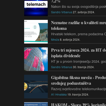
7,2%
Sandro Vrbanus
27. svibnja 2024.
Neznatne razlike u kvaliteti mr
telekoma
Mreža
8. svibnja 2024.
Prva tri mjeseca 2024. za HT do
isplata dividende
Sandro Vrbanus
30. travnja 2024.
Gigabitna fiksna mreža - Preduv
srednjeg poduzetništva
A1 Hrvatska
19. travnja 2024.
HAKOM - Skoro 39% korisnika 