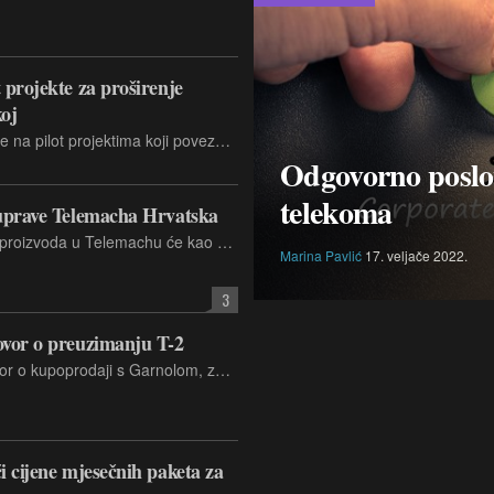
 projekte za proširenje
koj
Nokia i Hrvatski Telekom (HT) radit će na pilot projektima koji povezuju Nokijinu platformu Network as Code s developerskim portalom na mrežnu imovinu HT-a
Odgovorno poslov
telekoma
 uprave Telemacha Hrvatska
Dosadašnji izvršni direktor za razvoj proizvoda u Telemachu će kao član uprave biti zadužen za produktnu strategiju, što obuhvaća upravljanje proizvodima i uređajima.
Marina Pavlić
17. veljače 2022.
3
ovor o preuzimanju T-2
Telemach Slovenija potpisao je ugovor o kupoprodaji s Garnolom, za preuzimanje poslovnih udjela u T-2, čime je osigurao najmanje 98,06 posto vlasništva u kompaniji. Proces će biti završen nakon dobivanja potrebnih odobrenja
i cijene mjesečnih paketa za