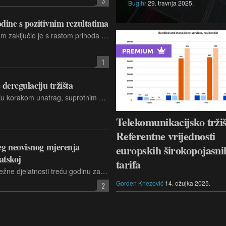
3
Bug.hr
29. travnja 2025.
dine s pozitivnim rezultatima
Prvu polovicu godine Hrvatski Telekom zaključio je s rastom prihoda i dobiti, uz neto dobit od 58 milijuna eura te ulaganja koja su iznosila 116,9 milijuna eura
PREMIUM
1
deregulaciju tržišta
Prijedloge Europske komisije smatraju korakom unatrag, suprotnim načelima tržišnog natjecanja Unije. Njihova provedba, uvjereni su, ugušila bi širenje optičkog širokopojasnog interneta.
Telekomunikacijsko tržiš
Referentne vrijednosti
g neovisnog mjerenja
europskih širokopojasni
atskoj
tarifa
Hrvatska regulatorna agencija za mrežne djelatnosti treću godinu zaredom dala je izmjeriti kvalitetu usluga u pokretnim javnim elektroničkim komunikacijskim mrežama na području Republike Hrvatske
Gorden Knezović
14. ožujka 2025.
2