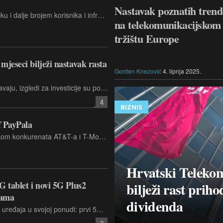
Nastavak poznatih tren
U globalnom komunikacijskom krajoliku i dalje brojem korisnika i infrastrukturom dominiraju azijski moćnici, koji povezuju milijarde ljudi putem golemih mobilnih mreža.
na telekomunikacijskom
tržištu Europe
mjeseci bilježi nastavak rasta
Gorden Knezović
4. lipnja 2025.
Ulaganja u infrastrukturu i dalje ubrzavaju, izgledi za investicije su povećani, dobit i prihodi rastu, a dioničarima je kroz kombinaciju dividende i otkupa dionica isplaćeno 158 milijuna eura
4
BIZNIS
f PayPala
Verizon se suočava s rastućim pritiskom konkurenata AT&T-a i T-Mobile US-a. Potonji su također nedavno najavili smjenu svog glavnog izvršnog direktora.
Hrvatski Teleko
G tablet i novi 5G Plus2
bilježi rast prih
kama
dividenda
Telemach je predstavio dva nova 5G uređaja u svojoj ponudi: prvi 5G tablet, Telemach 5G Tab, te pametni telefon nove generacije – Telemach 5G Pro 2, opremljen naprednim funkcijama umjetne inteligencije