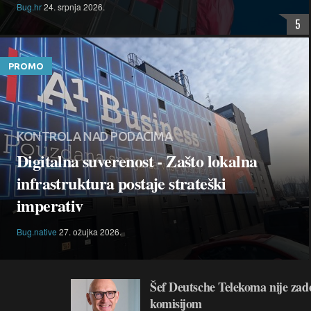
Bug.hr
24. srpnja 2026.
5
PROMO
KONTROLA NAD PODACIMA
Digitalna suverenost - Zašto lokalna
infrastruktura postaje strateški
imperativ
Bug.native
27. ožujka 2026.
Šef Deutsche Telekoma nije za
komisijom