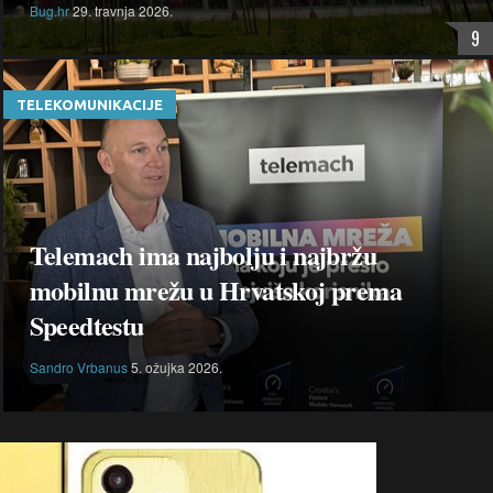
Bug.hr
29. travnja 2026.
9
TELEKOMUNIKACIJE
Telemach ima najbolju i najbržu
mobilnu mrežu u Hrvatskoj prema
Speedtestu
Sandro Vrbanus
5. ožujka 2026.