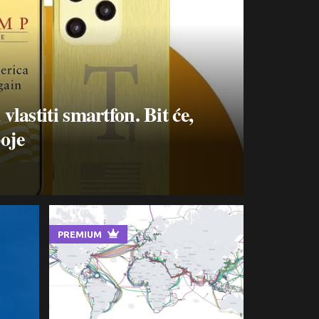
astiti smartfon. Bit će,
oje
PREMIUM