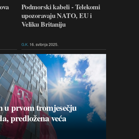
dova
Podmorski kabeli - Telekomi
upozoravaju NATO, EU i
Veliku Britaniju
G.K.
16. svibnja 2025.
m u prvom tromjesečju
oda, predložena veća