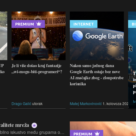
PREMIUM
INTERNET
B
UP
Je li više došao kraj fantazije
Nakon samo jednog dana
eko
„svi-mogu-biti-programeri“?
Google Earth ostaje bez nove
T
AI značajke zbog - zloupotrebe
i
korisnika
p
p
I
Drago Galić
utorak
Matej Markovinović
1. kolovoza 2026.
alitete mreža
Prvi put, Opensignal je analizirao mobilno iskustvo među grupama operatera u zapadnoj, srednjoj i istočnoj Europi, fokusirajući se na dosljednu kvalitetu (consistency quality, CQ)
PREMIUM