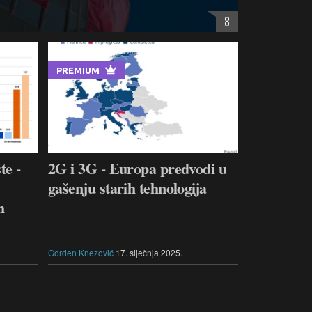
8
PREMIUM
te -
2G i 3G - Europa predvodi u
gašenju starih tehnologija
h
Gorden Knezović
17. siječnja 2025.