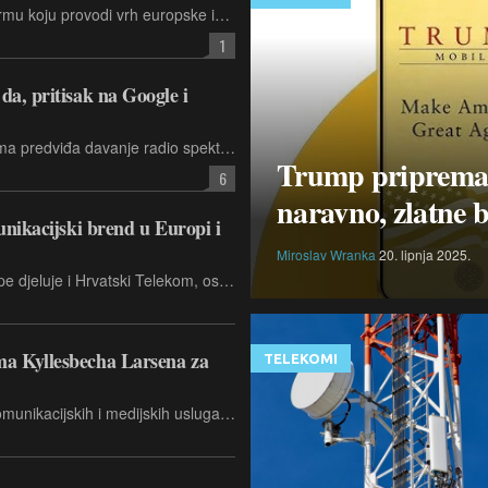
Timotheus Hoettges kritizirao je reformu koju provodi vrh europske izvršne vlasti u segmentu u kojem je tvrtka na čijem je čelu najveći igrač.
1
da, pritisak na Google i
Prijedlog Zakona o digitalnim mrežama predviđa davanje radio spektra telekomima na neograničeno korištenje. No, tehnološki divovi neće sudjelovati u gradnji infrastrukture ako to ne žele.
Trump priprema vl
6
naravno, zlatne b
unikacijski brend u Europi i
Miroslav Wranka
20. lipnja 2025.
Deutsche Telekom, u sklopu čije grupe djeluje i Hrvatski Telekom, ostvario je najveću vrijednost brenda u svojoj povijesti te još jednom potvrdio status najvrjednijeg telekomunikacijskog brenda na svijetu. Prema najnovijem izvještaju „Brand Finance Global 500“, T brend zadržao je vodeću poziciju među globalnim telekomunikacijskim brendovima. Također, ostao je najjači korporativni brend u Europi i Njemačkoj.
a Kyllesbecha Larsena za
TELEKOMI
United Group, vodeći pružatelj telekomunikacijskih i medijskih usluga u jugoistočnoj Europi, imenovao je dr. Kima Kyllesbecha Larsena glavnim direktorom za tehnologiju i informacijske sustave (CTIO), sa službenim preuzimanjem pozicije 1. studenog 2025. godine