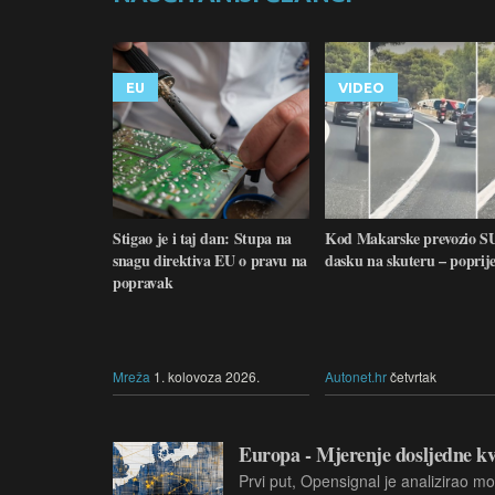
EU
VIDEO
Stigao je i taj dan: Stupa na
Kod Makarske prevozio S
snagu direktiva EU o pravu na
dasku na skuteru – poprij
popravak
Mreža
1. kolovoza 2026.
Autonet.hr
četvrtak
Europa - Mjerenje dosljedne kv