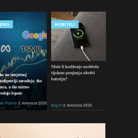
IZNIS
MOBITELI
Može li korištenje mobitela
tijekom punjenja oštetiti
ko na umjetnoj
bateriju?
nteligenciji zarađuje, tko
laća, a tko mirno
rodaje lopate
van Podnar
2. kolovoza 2026.
Bug.hr
2. kolovoza 2026.