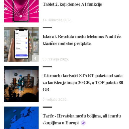
Tablet 2, koji donose AI funkcije
14. kolovoza 2025.
Iskorak Revoluta među telekome: Nudit će
klasične mobilne pretplate
4
30. travnja 2025.
Telemach: korisnici START paketa od sada
za korištenje imaju 20 GB, a TOP paketa 80
GB
5. veljače 2025.
Tarife - Hrvatska među boljima, ali i među
skupljima u Europi