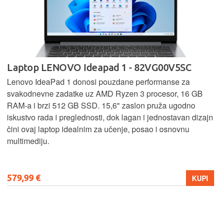
Laptop LENOVO Ideapad 1 - 82VG00V5SC
Lenovo IdeaPad 1 donosi pouzdane performanse za
svakodnevne zadatke uz AMD Ryzen 3 procesor, 16 GB
RAM-a i brzi 512 GB SSD. 15,6" zaslon pruža ugodno
iskustvo rada i preglednosti, dok lagan i jednostavan dizajn
čini ovaj laptop idealnim za učenje, posao i osnovnu
multimediju.
579,99 €
KUPI