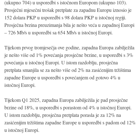
(ukupno 704) u usporedbi s istočnom Europom (ukupno 103).
Prosječni mjesečni trošak pretplate za zapadnu Europu iznosio je
152 dolara PKP u usporedbi s 98 dolara PKP u istočnoj regiji.
Prosječna brzina preuzimanja bila je nešto veća u zapadnoj Europi
– 726 Mb/s u usporedbi sa 654 Mb/s u istočnoj Europi.
Tijekom prvog tromjesečja ove godine, zapadna Europa zabilježila
je nešto više od 1% povećanja prosječne brzine, u usporedbi s 3%
povećanja u istočnoj Europi. U istom razdoblju, prosječna
pretplata smanjila se za nešto više od 2% na zasićenijim tržištima
zapadne Europe u usporedbi s povećanjem od gotovo 4% u
istočnoj Europi.
Tijekom Q1 2025, zapadna Europa zabilježila je pad prosječne
brzine od 18%, u usporedbi s porastom od 4% u istočnoj Europi.
U istom razdoblju, prosječna pretplata porasla je za 12% na
zasićenijim tržištima zapadne Europe u usporedbi s padom od 12%
u istočnoj Europi.