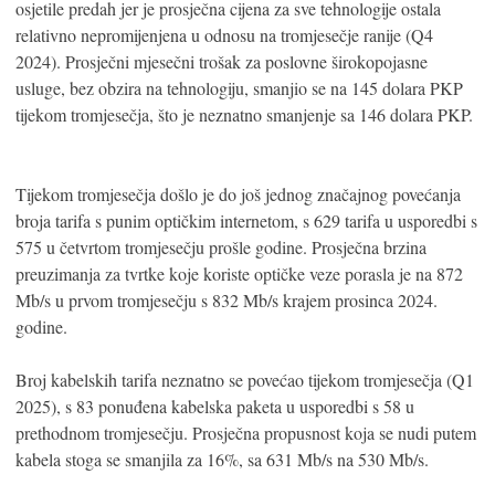
osjetile predah jer je prosječna cijena za sve tehnologije ostala
relativno nepromijenjena u odnosu na tromjesečje ranije (Q4
2024). Prosječni mjesečni trošak za poslovne širokopojasne
usluge, bez obzira na tehnologiju, smanjio se na 145 dolara PKP
tijekom tromjesečja, što je neznatno smanjenje sa 146 dolara PKP.
Tijekom tromjesečja došlo je do još jednog značajnog povećanja
broja tarifa s punim optičkim internetom, s 629 tarifa u usporedbi s
575 u četvrtom tromjesečju prošle godine. Prosječna brzina
preuzimanja za tvrtke koje koriste optičke veze porasla je na 872
Mb/s u prvom tromjesečju s 832 Mb/s krajem prosinca 2024.
godine.
Broj kabelskih tarifa neznatno se povećao tijekom tromjesečja (Q1
2025), s 83 ponuđena kabelska paketa u usporedbi s 58 u
prethodnom tromjesečju. Prosječna propusnost koja se nudi putem
kabela stoga se smanjila za 16%, sa 631 Mb/s na 530 Mb/s.