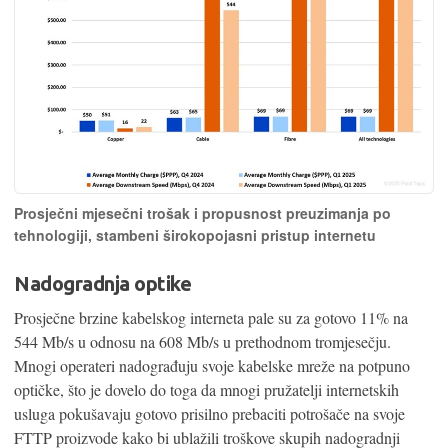
Prosječni mjesečni trošak i propusnost preuzimanja po
tehnologiji, stambeni širokopojasni pristup internetu
Nadogradnja optike
Prosječne brzine kabelskog interneta pale su za gotovo 11% na
544 Mb/s u odnosu na 608 Mb/s u prethodnom tromjesečju.
Mnogi operateri nadograđuju svoje kabelske mreže na potpuno
optičke, što je dovelo do toga da mnogi pružatelji internetskih
usluga pokušavaju gotovo prisilno prebaciti potrošače na svoje
FTTP proizvode kako bi ublažili troškove skupih nadogradnji