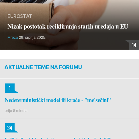
EUROSTAT
Nizak postotak recikliranja starih uređaja u EU
Mreža
29. srpnja 2025.
14
AKTUALNE TEME NA FORUMU
1
Nedeterministički model ili kraće - "me'sečini"
prije 8 minuta
34