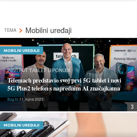
Mobilni uređaji
TEMA
MOBILNI UREĐAJI
PRVI PUT TABLET U PONUDI
Telemach predstavio svoj prvi 5G tablet i novi
5G Plus2 telefon s naprednim AI značajkama
Bug.hr
11. rujna 2025.
3
MOBILNI UREĐAJI