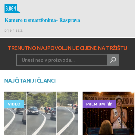
6.864
Kamere u smartfonima- Rasprava
prije 4 sata
TRENUTNO NAJPOVOLJNIJE CIJENE NA TRŽIŠTU
NAJČITANIJI ČLANCI
VIDEO
PREMIUM