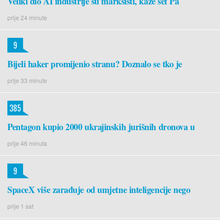
Veliki dio AI industrije su marksisti, kaže šef Pa
prije 24 minute
9
Bijeli haker promijenio stranu? Doznalo se tko je
prije 33 minute
385
Pentagon kupio 2000 ukrajinskih jurišnih dronova u
prije 46 minuta
9
SpaceX više zarađuje od umjetne inteligencije nego
prije 1 sat