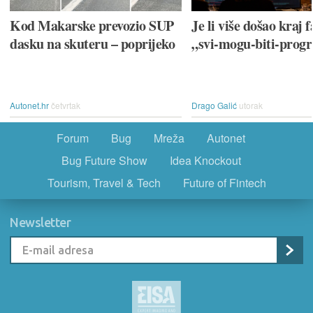
Kod Makarske prevozio SUP
Je li više došao kraj f
dasku na skuteru – poprijeko
„svi-mogu-biti-prog
Autonet.hr
četvrtak
Drago Galić
utorak
Forum
Bug
Mreža
Autonet
Bug Future Show
Idea Knockout
Tourism, Travel & Tech
Future of Fintech
Newsletter