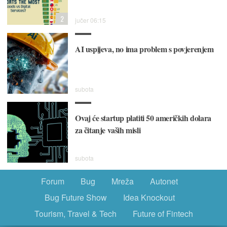
2
jučer 06:15
AI uspijeva, no ima problem s povjerenjem
subota
Ovaj će startup platiti 50 američkih dolara
za čitanje vaših misli
subota
Forum
Bug
Mreža
Autonet
Bug Future Show
Idea Knockout
Tourism, Travel & Tech
Future of Fintech