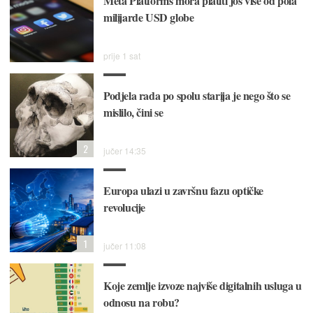
Meta Platforms mora platiti još više od pola
milijarde USD globe
prije 1 sat
Podjela rada po spolu starija je nego što se
mislilo, čini se
2
jučer 14:35
Europa ulazi u završnu fazu optičke
revolucije
1
jučer 11:08
Koje zemlje izvoze najviše digitalnih usluga u
odnosu na robu?