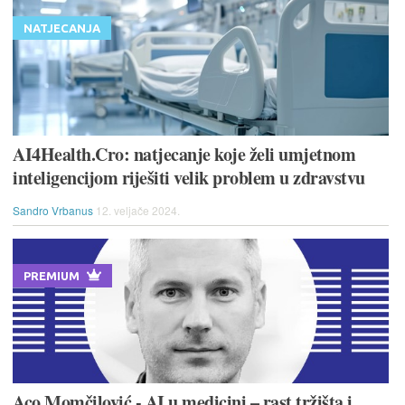
NATJECANJA
AI4Health.Cro: natjecanje koje želi umjetnom
inteligencijom riješiti velik problem u zdravstvu
Sandro Vrbanus
12. veljače 2024.
PREMIUM
Aco Momčilović - AI u medicini – rast tržišta i