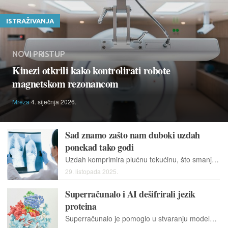
ISTRAŽIVANJA
NOVI PRISTUP
Kinezi otkrili kako kontrolirati robote
magnetskom rezonancom
Mreža
4. siječnja 2026.
Sad znamo zašto nam duboki uzdah
ponekad tako godi
Uzdah komprimira plućnu tekućinu, što smanjuje površinski stres kako bi se uravnotežila preostala napetost i time olakšalo disanje.
29. listopada 2025.
Superračunalo i AI dešifrirali jezik
proteina
Superračunalo je pomoglo u stvaranju modela umjetne inteligencije koji dešifrira jezik bjelančevina