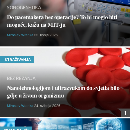
SONOGENETIKA
Do pacemakera bez operacije? To bi moglo biti
moguće, kažu na MIT-ju
Miroslav Wranka
22. lipnja 2026.
ISTRAŽIVANJA
BEZ REZANJA
Nanotehnologijom i ultrazvukom do svjetla bilo
gdje u živom organizmu
Miroslav Wranka
24. svibnja 2026.
1