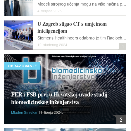
Modeli strojnog učenja mogu na više načina poboljšati i ubrzati dijelove procesa otkrivanja lijekova. Ali, nije lako doći do visokokvalitetnih podataka o obuci.
4. veljače 2025.
U Zagreb stigao CT s umjetnom
inteligencijom
Siemens Healthineers odabrao je tim Radiochirurgije za testiranje upotrebe brojača fotona u ranom otkrivanju i dijagnosticiranju karcinoma.
12. studenog 2024.
1
OBRAZOVANJE
FER i FSB prvi u Hrvatskoj uvode studij
biomedicinskog inženjerstva
Mladen Smrekar
11. lipnja 2024.
2