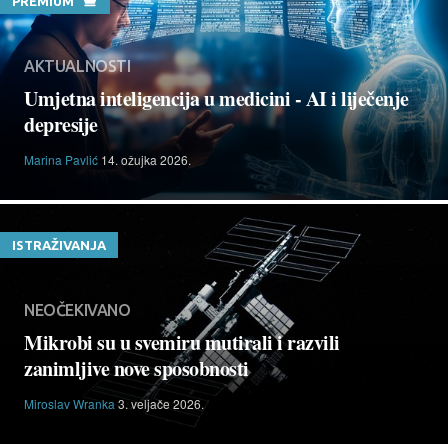
PREMIUM
AKTUALNOSTI
Umjetna inteligencija u medicini - AI i liječenje
depresije
Marina Pavlić
14. ožujka 2026.
ISTRAŽIVANJA
NEOČEKIVANO
Mikrobi su u svemiru mutirali i razvili
zanimljive nove sposobnosti
Miroslav Wranka
3. veljače 2026.