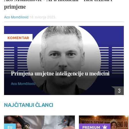
primjene
Aco Momčilović
18. svibnja 2023.
KOMENTAR
Primjena umjetne inteligencije u medicini
Aco Momčilović
3
NAJČITANIJI ČLANCI
EU
PREMIUM