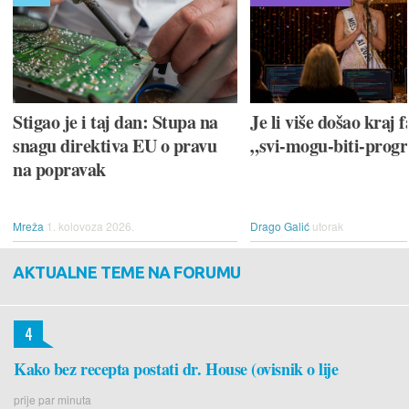
Stigao je i taj dan: Stupa na
Je li više došao kraj f
snagu direktiva EU o pravu
„svi-mogu-biti-prog
na popravak
Mreža
1. kolovoza 2026.
Drago Galić
utorak
AKTUALNE TEME NA FORUMU
4
Kako bez recepta postati dr. House (ovisnik o lije
prije par minuta