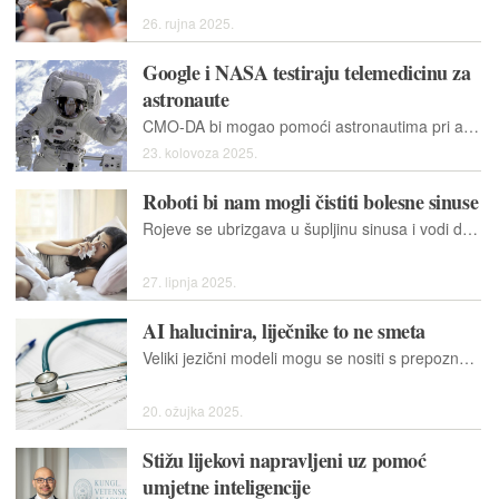
26. rujna 2025.
Google i NASA testiraju telemedicinu za
astronaute
CMO-DA bi mogao pomoći astronautima pri autonomnom dijagnosticiranju i liječenju. Koristi tehnike obrade prirodnog jezika i strojnog učenja za analize zdravlja i performansi posade u stvarnom vremenu.
23. kolovoza 2025.
Roboti bi nam mogli čistiti bolesne sinuse
Rojeve se ubrizgava u šupljinu sinusa i vodi do cilja elektromagnetizmom, gdje se mogu zagrijavati i katalizirati kemijske reakcije uklonili bakterijske infekcije.
27. lipnja 2025.
AI halucinira, liječnike to ne smeta
Veliki jezični modeli mogu se nositi s prepoznavanjem uzoraka i dijagnostičkim zaključivanjem unutar medicinskih izvješća o slučajevima, ali se bore s drugim zadacima.
20. ožujka 2025.
Stižu lijekovi napravljeni uz pomoć
umjetne inteligencije