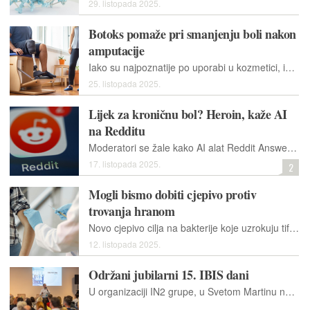
29. listopada 2025.
Botoks pomaže pri smanjenju boli nakon
amputacije
Iako su najpoznatije po uporabi u kozmetici, injekcije botoksa mogu imati i druge namjene. Primjerice, koristi ih se u olakšavanju boli Ukrajincima kojima su amputirani udovi
25. listopada 2025.
Lijek za kroničnu bol? Heroin, kaže AI
na Redditu
Moderatori se žale kako AI alat Reddit Answers pruža opasne medicinske savjete koje ne mogu onemogućiti ili sakriti od pogleda.
17. listopada 2025.
2
Mogli bismo dobiti cjepivo protiv
trovanja hranom
Novo cjepivo cilja na bakterije koje uzrokuju tifus i dvije druge podvrste koje su čest izvor invazivnih infekcija kod male djece, posebno u manje razvijenim područjima svijeta.
12. listopada 2025.
Održani jubilarni 15. IBIS dani
U organizaciji IN2 grupe, u Svetom Martinu na Muri održani su 15. IBIS dani, konferencija za korisnike integriranog bolničkog informacijskog sustava IBIS. Ovogodišnje izdanje okupilo je 230 IT stručnjaka i predstavnika zdravstvenih ustanova iz Hrvatske i regije