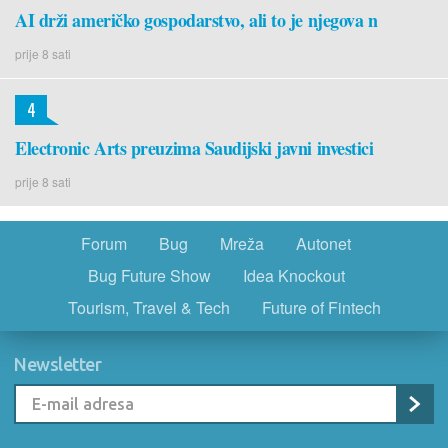
AI drži američko gospodarstvo, ali to je njegova n
prije 8 sati
4
Electronic Arts preuzima Saudijski javni investici
prije 8 sati
Forum
Bug
Mreža
Autonet
Bug Future Show
Idea Knockout
Tourism, Travel & Tech
Future of Fintech
Newsletter