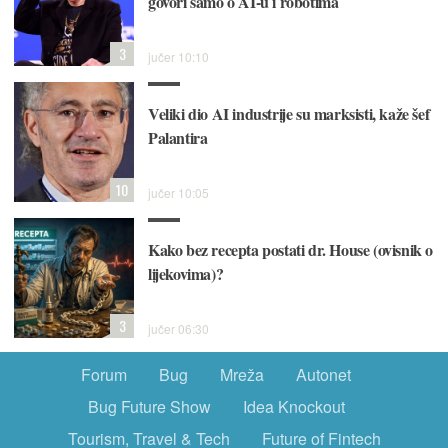
govori samo o AI-u i robotima
3
jučer 10:10
Veliki dio AI industrije su marksisti, kaže šef
Palantira
10
jučer 10:05
Kako bez recepta postati dr. House (ovisnik o
lijekovima)?
3
jučer 06:30
Forum
Bug
Mreža
Autonet
Bug Future Show
Idea Knockout
Tourism, Travel & Tech
Future of Fintech