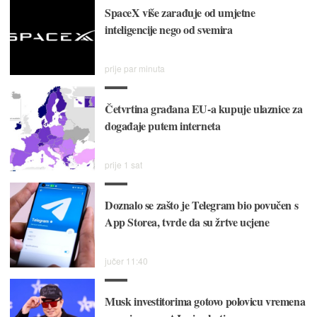
SpaceX više zarađuje od umjetne
inteligencije nego od svemira
prije par minuta
Četvrtina građana EU-a kupuje ulaznice za
događaje putem interneta
prije 1 sat
Doznalo se zašto je Telegram bio povučen s
App Storea, tvrde da su žrtve ucjene
jučer 11:40
Musk investitorima gotovo polovicu vremena