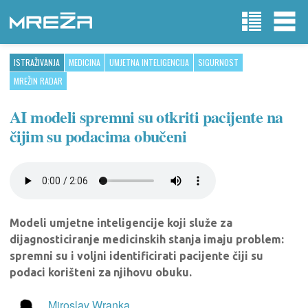
ISTRAŽIVANJA
MEDICINA
UMJETNA INTELIGENCIJA
SIGURNOST
MREŽIN RADAR
AI modeli spremni su otkriti pacijente na
čijim su podacima obučeni
Modeli umjetne inteligencije koji služe za
dijagnosticiranje medicinskih stanja imaju problem:
spremni su i voljni identificirati pacijente čiji su
podaci korišteni za njihovu obuku.
Miroslav Wranka