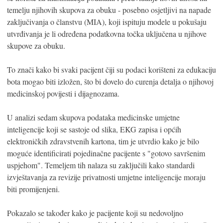
temelju njihovih skupova za obuku - posebno osjetljivi na napade
zaključivanja o članstvu (MIA), koji ispituju modele u pokušaju
utvrđivanja je li određena podatkovna točka uključena u njihove
skupove za obuku.
To znači kako bi svaki pacijent čiji su podaci korišteni za edukaciju
bota mogao biti izložen, što bi dovelo do curenja detalja o njihovoj
medicinskoj povijesti i dijagnozama.
U analizi sedam skupova podataka medicinske umjetne
inteligencije koji se sastoje od slika, EKG zapisa i općih
elektroničkih zdravstvenih kartona, tim je utvrdio kako je bilo
moguće identificirati pojedinačne pacijente s "gotovo savršenim
uspjehom". Temeljem tih nalaza su zaključili kako standardi
izvještavanja za revizije privatnosti umjetne inteligencije moraju
biti promijenjeni.
Pokazalo se također kako je pacijente koji su nedovoljno