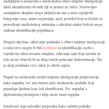
zastupljeni u podacima o medicinskoj obuci umjetne inteligencije
lakše identificirati od onih čiji se podaci ne ističu. Nedovoljno
zastupljene skupine mogu uključivati ​​one u nizu osjetljivih
kategorija: rasa, status osiguranja, spol, protokol koji se koristi za
provođenje medicinskog snimanja i određeni statusi bolesti mogu
olakšati identifikaciju pojedinaca.
Drugim riječima, otkrivanje podataka o obuci umjetne inteligencije
u zdravstvu moglo bi biti
korišteno
za identifikaciju osoba s
osjetljivim zdravstvenim stanjima, odavanje tajni koje možda ne
žele javno objaviti ili na drugi način poticanje diskriminacije. Što
je skup podataka veći, lakše je otkriti zapise.
Napad na medicinski model umjetne inteligencije pretpostavlja
kako napadač već ima barem neke medicinske podatke koji
pripadaju ljudima koje želi identificirati. No, napadač s
djelomičnim pristupom i dalje može imati uspjeha.
Istraživači daju nekoliko preporuka kako zaštititi podatke.