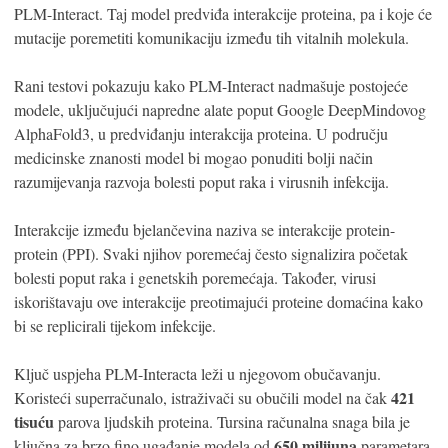
PLM-Interact. Taj model predviđa interakcije proteina, pa i koje će
mutacije poremetiti komunikaciju između tih vitalnih molekula.
Rani testovi pokazuju kako PLM-Interact nadmašuje postojeće
modele, uključujući napredne alate poput Google DeepMindovog
AlphaFold3, u predviđanju interakcija proteina. U području
medicinske znanosti model bi mogao ponuditi bolji način
razumijevanja razvoja bolesti poput raka i virusnih infekcija.
Interakcije između bjelančevina naziva se interakcije protein-
protein (PPI). Svaki njihov poremećaj često signalizira početak
bolesti poput raka i genetskih poremećaja. Također, virusi
iskorištavaju ove interakcije preotimajući proteine ​​domaćina kako
bi se replicirali tijekom infekcije.
Ključ uspjeha PLM-Interacta leži u njegovom obučavanju.
421
Koristeći superračunalo, istraživači su obučili model na čak
tisuću
parova ljudskih proteina. Tursina računalna snaga bila je
650 milijuna
ključna za brzo fino ugađanje modela od
parametara,