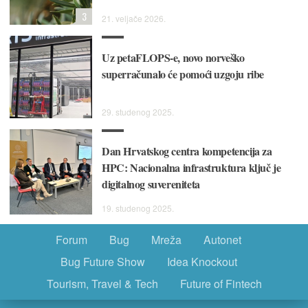
3
21. veljače 2026.
Uz petaFLOPS-e, novo norveško
superračunalo će pomoći uzgoju ribe
29. studenog 2025.
Dan Hrvatskog centra kompetencija za
HPC: Nacionalna infrastruktura ključ je
digitalnog suvereniteta
19. studenog 2025.
Forum
Bug
Mreža
Autonet
Bug Future Show
Idea Knockout
Tourism, Travel & Tech
Future of Fintech