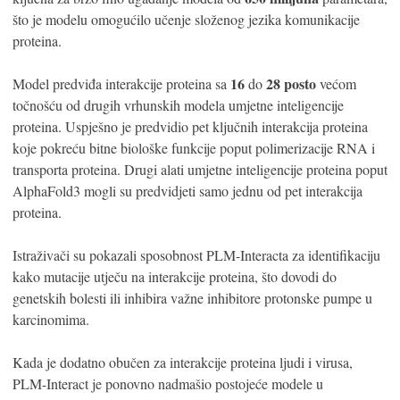
što je modelu omogućilo učenje složenog jezika komunikacije
proteina.
16
28 posto
Model predviđa interakcije proteina sa
do
većom
točnošću od drugih vrhunskih modela umjetne inteligencije
proteina. Uspješno je predvidio pet ključnih interakcija proteina
koje pokreću bitne biološke funkcije poput polimerizacije RNA i
transporta proteina. Drugi alati umjetne inteligencije proteina poput
AlphaFold3 mogli su predvidjeti samo jednu od pet interakcija
proteina.
Istraživači su pokazali sposobnost PLM-Interacta za identifikaciju
kako mutacije utječu na interakcije proteina, što dovodi do
genetskih bolesti ili inhibira važne inhibitore protonske pumpe u
karcinomima.
Kada je dodatno obučen za interakcije proteina ljudi i virusa,
PLM-Interact je ponovno nadmašio postojeće modele u