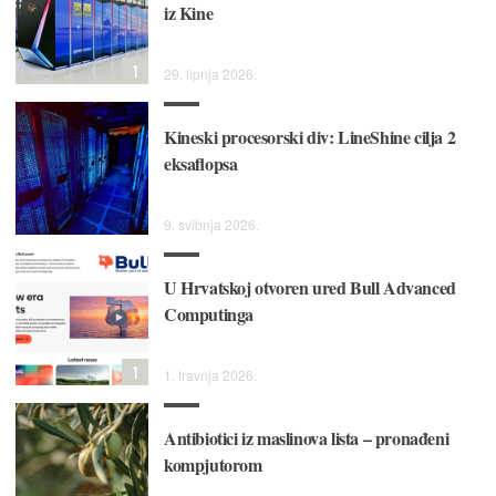
iz Kine
1
29. lipnja 2026.
Kineski procesorski div: LineShine cilja 2
eksaflopsa
9. svibnja 2026.
U Hrvatskoj otvoren ured Bull Advanced
Computinga
1
1. travnja 2026.
Antibiotici iz maslinova lista – pronađeni
kompjutorom