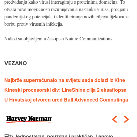
predviđanju kako virusi interagiraju s proteinima domaćina. To
otvara nove mogućnosti razumijevanja nastanka virusa, procjenu
pandemijskog potencijala i identificiranje novih ciljeva lijekova za
borbu protiv virusnih infekcija.
Nalazi su objavljeni u časopisu Nature Communications.
VEZANO
Najbrže superračunalo na svijetu sada dolazi iz Kine
Kineski procesorski div: LineShine cilja 2 eksaflopsa
U Hrvatskoj otvoren ured Bull Advanced Computinga
💻✨ Jednostavan, pouzdan i praktičan, Lenovo