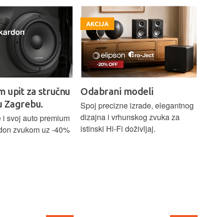
AKCIJA
A
m upit za stručnu
Odabrani modeli
H
u Zagrebu.
Ci
Spoj precizne izrade, elegantnog
dizajna i vrhunskog zvuka za
 i svoj auto premium
Bež
istinski Hi-Fi doživljaj.
don zvukom uz -40%
ind
Blu
Ass
sna
upa
Hom
str