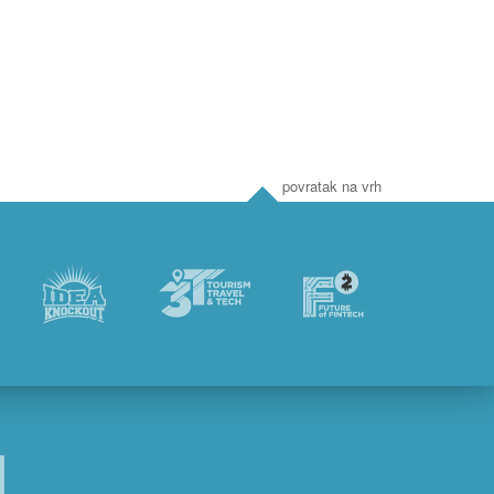
9 €
1.979 €
AKCIJA
AKCI
448 €
2.999 €
povratak na vrh