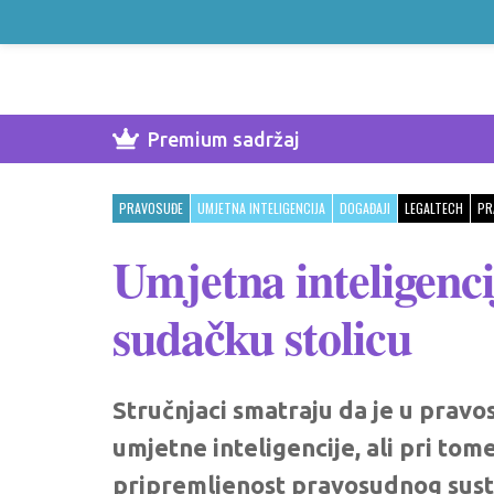
Premium sadržaj
PRAVOSUĐE
UMJETNA INTELIGENCIJA
DOGAĐAJI
LEGALTECH
PR
Umjetna inteligenci
sudačku stolicu
Stručnjaci smatraju da je u prav
umjetne inteligencije, ali pri to
pripremljenost pravosudnog susta