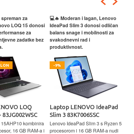
i spreman za
💻🔥 Moderan i lagan, Lenovo
💻✨
enovo LOQ 15 donosi
IdeaPad Slim 3 donosi odličan
pra
erformanse za
balans snage i mobilnosti za
ide
htjevne zadatke bez
svakodnevni rad i
rad
.
produktivnost.
kor
OKLON
-9%
LENOVO LOQ
Laptop LENOVO IdeaPad
La
- 83JG002WSC
Slim 3 83K7006SSC
1 
 15AHP10 kombinira
Lenovo IdeaPad Slim 3 s Ryzen 5
Len
cesor, 16 GB RAM-a i
procesorom i 16 GB RAM-a nudi
pou