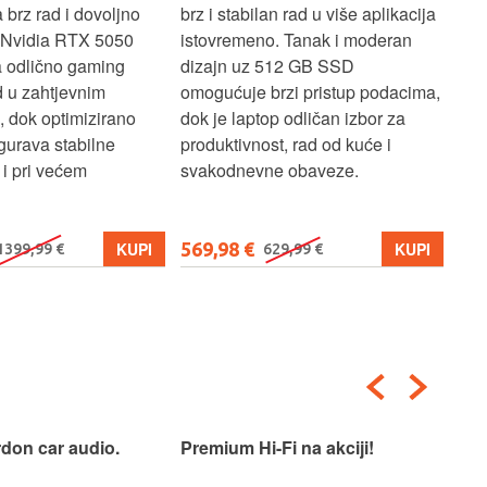
brz rad i dovoljno
brz i stabilan rad u više aplikacija
sva
z Nvidia RTX 5050
istovremeno. Tanak i moderan
Ryz
a odlično gaming
dizajn uz 512 GB SSD
brz
ad u zahtjevnim
omogućuje brzi pristup podacima,
pru
, dok optimizirano
dok je laptop odličan izbor za
pre
gurava stabilne
produktivnost, rad od kuće i
jed
i pri većem
svakodnevne obaveze.
lap
osn
569,98 €
579
KUPI
KUPI
1399,99 €
629,99 €
don car audio.
Premium Hi-Fi na akciji!
Pre