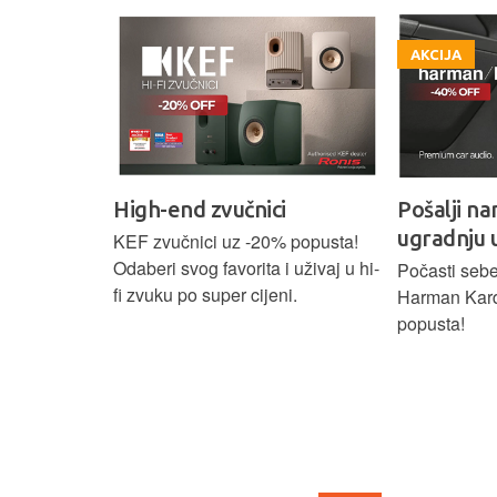
AKCIJA
High-end zvučnici
Pošalji na
ugradnju 
našoj Hi-Fi
KEF zvučnici uz -20% popusta!
ajam i
Odaberi svog favorita i uživaj u hi-
Počasti sebe
tijih
fi zvuku po super cijeni.
Harman Kar
ova.
popusta!