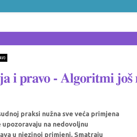
AVO
ja i pravo - Algoritmi još
osudnoj praksi nužna sve veća primjena
me upozoravaju na nedovoljnu
va u njezinoj primjeni. Smatraju