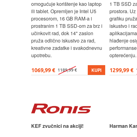
 rad, uz 14"
omogućuje korištenje kao laptop
1 TB SSD za 
u‑1 dizajn
ili tablet. Opremljen je Intel U5
prostora. U
enje kao
procesorom, 16 GB RAM-a i
grafiku pruž
aksimalnu
prostranim 1 TB SSD‑om za brz i
iskustvo i r
ost.
učinkovit rad, dok 14" zaslon
aplikacijama
pruža odlično iskustvo za rad,
hlađenje osi
kreativne zadatke i svakodnevnu
performanse 
upotrebu.
opterećenju.
1069,99 €
1299,99 €
KUPI
KUPI
1189,99 €
 slušaonicu.
KEF zvučnici na akciji!
Harman Kar