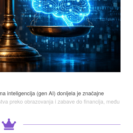
 inteligencija (gen AI) donijela je značajne
tva preko obrazovanja i zabave do financija, među