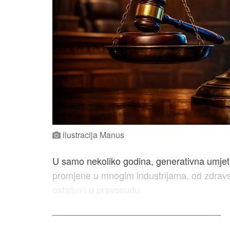
ilustracija Manus
U samo nekoliko godina, generativna umjetna
promjene u mnogim industrijama, od zdravs
ostalim i u pravosuđu.