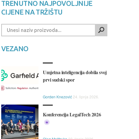
TRENUTNO NAJPOVOLJNIJE
CIJENE NA TRŽIŠTU
VEZANO
Umjetna inteligencija dobila svoj
prvi sudski spor
Gorden Knezović
24. lipnja 2026.
Konferencija LegalTech 2026
Oleg Maštruko
23. lipnja 2026.