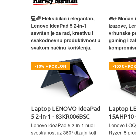
 – premium
💻🌈 Fleksibilan i elegantan,
🎮⚡ Moćan 
ija i
Lenovo IdeaPad 5 2‑in‑1
izazove, L
e za rad i
savršen je za rad, kreativu i
vrhunske p
omisa!
svakodnevnu produktivnost u
gaming i za
svakom načinu korištenja.
kompromisa
-10% + POKLON
-100 € + P
oga 9 -
Laptop LENOVO IdeaPad
Laptop 
5 2-in-1 - 83KR006BSC
15AHP10 
ažan Intel
Lenovo IdeaPad 5 2‑in‑1 nudi
Lenovo LOQ
RAM-a i 1 TB
svestranost uz 360° dizajn koji
Ryzen 5 pro