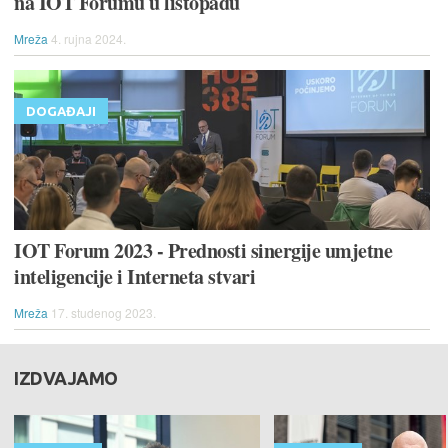
na IOT Forumu u listopadu
Mreža
4. rujna 2024.
DOGAĐAJI
IOT Forum 2023 - Prednosti sinergije umjetne
inteligencije i Interneta stvari
Mreža
17. studenog 2023.
IZDVAJAMO