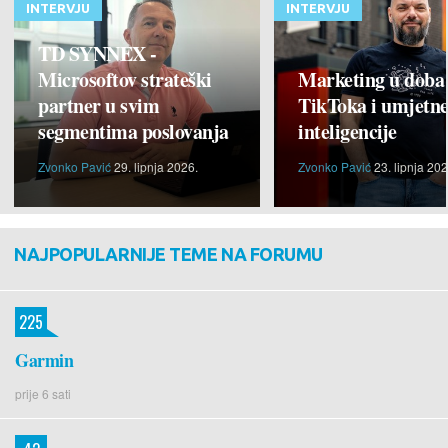
INTERVJU
INTERVJU
TD SYNNEX -
Microsoftov strateški
Marketing u doba
partner u svim
TikToka i umjetn
segmentima poslovanja
inteligencije
Zvonko Pavić
29. lipnja 2026.
Zvonko Pavić
23. lipnja 202
NAJPOPULARNIJE TEME NA FORUMU
225
Garmin
prije 6 sati