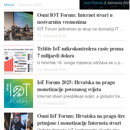
Ivan Podnar
2. kolovoza 202
Mreža
1. kolovoza 2026.
Osmi IOT Forum: Internet stvari u
nestvarnim vremenima
IOT Forum jedinstven je skup na domaćoj IT sceni, psovećen Internetu stvari u svim pojavnim oblicima....
19. listopada 2025.
Tržište IoT mikrokontrolera raste prema
7 milijardi dolara
U četvrtak 16. ovoga mjeseca održava se u prostoru Sveučilišta Algebra Bernays održava se po osmi put IoT forum, powered by Bug, vodeći je event za susret onih koji tu tehnologiju implementiraju u Hrvatskoj, njihovih potencijalnih krajnjih korisnika, te "middlemena", posrednika, tvrtki koje implementiraju i nude vlastita rješenja temeljena na Internetu stvari
14. listopada 2025.
IoT Forum 2025: Hrvatska na pragu
monetizacije povezanog svijeta
Internet stvari preoblikuje svijet, a globalni trendovi poput integracije s umjetnom inteligencijom i Edge računarstva diktiraju tempo. Saznajte što nas čeka na osmom IoT Forumu 16. listopada u Zagrebu
13. listopada 2025.
Osmi IoT Forum: Hrvatska na pragu šire
primjene i monetizacije Interneta stvari
Vodeća domaća IoT konferencija okuplja stručnjake na svojem već osmom izdanju, s temama od praćenja kvalitete zraka u školama do etičkih dilema umjetne inteligencije i pravnih okvira