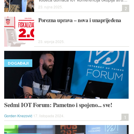
23. rujna 2025.
2
Porezna uprava – nova i unaprijeđena
23. srpnja 2025.
DOGAĐAJI
Sedmi IOT Forum: Pametno i spojeno... sve!
Gorden Knezović
17. listopada 2024.
1