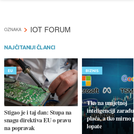
IOT FORUM
OZNAKA
NAJČITANIJI ČLANCI
EU
BIZNIS
Tko na umjetnoj
inteligenciji zarađu
Stigao je i taj dan: Stupa na
plaća, a tko mirno 
snagu direktiva EU o pravu
lopate
na popravak