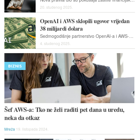
20. studenog 2025.
OpenAI i AWS sklopili ugovor vrijedan
38 milijardi dolara
Sedmogodišnje partnerstvo OpenAI-a i AWS-a dolazi u trenutku kad Microsoft postupno gubi ekskluzivni utjecaj na OpenAI, budući da više nije jedini pružatelj oblaka za njegove projekte
4. studenog 2025.
BIZNIS
Šef AWS-a: Tko ne želi raditi pet dana u uredu,
neka da otkaz
Mreža
19. listopada 2024.