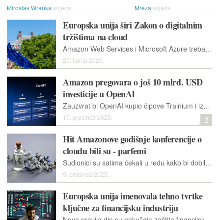
Miroslav Wranka
srijeda
Mreža
srijeda
Europska unija širi Zakon o digitalnim
tržištima na cloud
Amazon Web Services i Microsoft Azure trebaju potpasti pod pravila Europske unije o digitalnoj dominaciji, kaže Europska komisija.
27. lipnja 2026.
Amazon pregovara o još 10 mlrd. USD
investicije u OpenAI
Zauzvrat bi OpenAI kupio čipove Trainium i iznajmio dodatne kapacitete podatkovnih centara kojima upravlja Amazon Web Services. Amazon i dalje ne bi imao pristup najnaprednijim modelima.
17. prosinca 2025.
2
Hit Amazonove godišnje konferencije o
cloudu bili su - parfemi
Sudionici su satima čekali u redu kako bi dobili priliku izraditi parfem po mjeri uz pomoć softvera za generativnu umjetnu inteligenciju Nova.
9. prosinca 2025.
Europska unija imenovala tehno tvrtke
ključne za financijsku industriju
Nova pravila dio su pokušaja zaštite financijskog sektora Unije od rizika povezanih s njegovim oslanjanjem na vanjske pružatelje tehnologije.