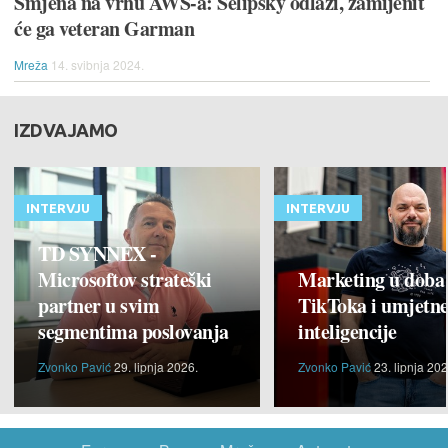
Smjena na vrhu AWS-a: Selipsky odlazi, zamijenit
će ga veteran Garman
Mreža
14. svibnja 2024.
IZDVAJAMO
INTERVJU
INTERVJU
TD SYNNEX -
Microsoftov strateški
Marketing u doba
partner u svim
TikToka i umjetn
segmentima poslovanja
inteligencije
Zvonko Pavić
29. lipnja 2026.
Zvonko Pavić
23. lipnja 202