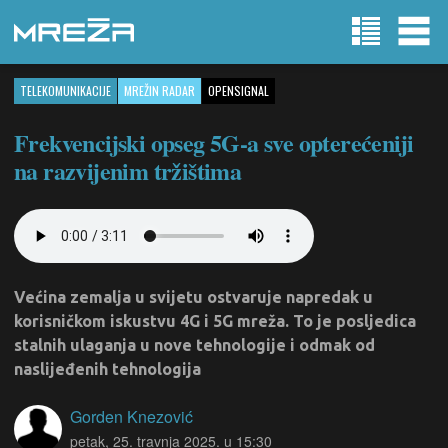
TELEKOMUNIKACIJE
MREŽIN RADAR
OPENSIGNAL
Frekvencijski opseg 5G-a sve opterećeniji
na razvijenim tržištima
Većina zemalja u svijetu ostvaruje napredak u
korisničkom iskustvu 4G i 5G mreža. To je posljedica
stalnih ulaganja u nove tehnologije i odmak od
naslijeđenih tehnologija
Gorden Knezović
petak, 25. travnja 2025. u 15:30