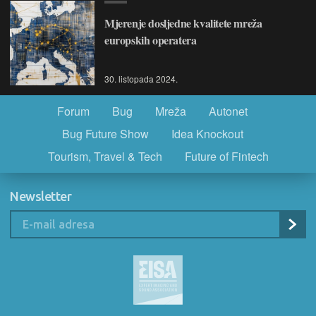
Mjerenje dosljedne kvalitete mreža
europskih operatera
30. listopada 2024.
Forum
Bug
Mreža
Autonet
Bug Future Show
Idea Knockout
Tourism, Travel & Tech
Future of Fintech
Newsletter