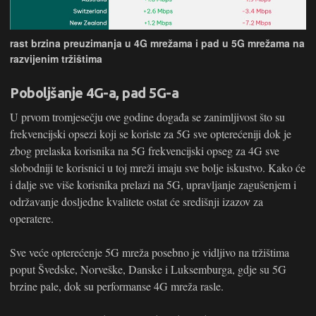
rast brzina preuzimanja u 4G mrežama i pad u 5G mrežama na
razvijenim tržištima
Poboljšanje 4G-a, pad 5G-a
U prvom tromjesečju ove godine događa se zanimljivost što su
frekvencijski opsezi koji se koriste za 5G sve opterećeniji dok je
zbog prelaska korisnika na 5G frekvencijski opseg za 4G sve
slobodniji te korisnici u toj mreži imaju sve bolje iskustvo. Kako će
i dalje sve više korisnika prelazi na 5G, upravljanje zagušenjem i
održavanje dosljedne kvalitete ostat će središnji izazov za
operatere.
Sve veće opterećenje 5G mreža posebno je vidljivo na tržištima
poput Švedske, Norveške, Danske i Luksemburga, gdje su 5G
brzine pale, dok su performanse 4G mreža rasle.