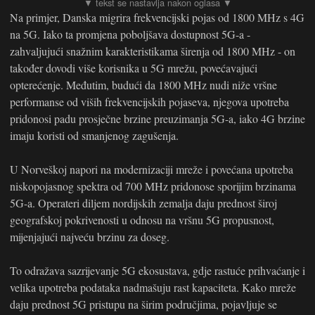
Na primjer, Danska migrira frekvencijski pojas od 1800 MHz s 4G
na 5G. Iako ta promjena poboljšava dostupnost 5G-a -
zahvaljujući snažnim karakteristikama širenja od 1800 MHz - on
također dovodi više korisnika u 5G mrežu, povećavajući
opterećenje. Međutim, budući da 1800 MHz nudi niže vršne
performanse od viših frekvencijskih pojaseva, njegova upotreba
pridonosi padu prosječne brzine preuzimanja 5G-a, iako 4G brzine
imaju koristi od smanjenog zagušenja.
U Norveškoj napori na modernizaciji mreže i povećana upotreba
niskopojasnog spektra od 700 MHz pridonose sporijim brzinama
5G-a. Operateri diljem nordijskih zemalja daju prednost široj
geografskoj pokrivenosti u odnosu na vršnu 5G propusnost,
mijenjajući najveću brzinu za doseg.
To odražava sazrijevanje 5G ekosustava, gdje rastuće prihvaćanje i
velika upotreba podataka nadmašuju rast kapaciteta. Kako mreže
daju prednost 5G pristupu na širim područjima, pojavljuje se