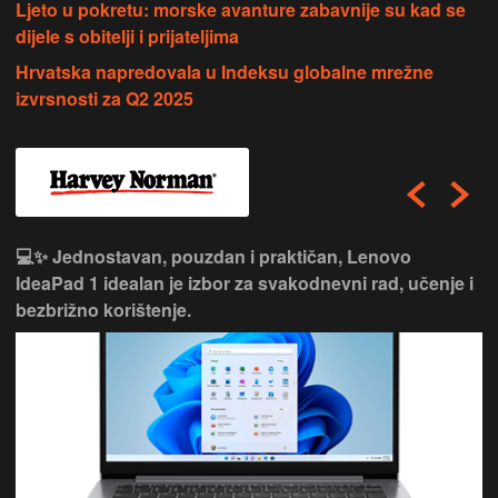
Ljeto u pokretu: morske avanture zabavnije su kad se
dijele s obitelji i prijateljima
Hrvatska napredovala u Indeksu globalne mrežne
izvrsnosti za Q2 2025
💻✨ Jednostavan, pouzdan i praktičan, Lenovo
IdeaPad 1 idealan je izbor za svakodnevni rad, učenje i
bezbrižno korištenje.