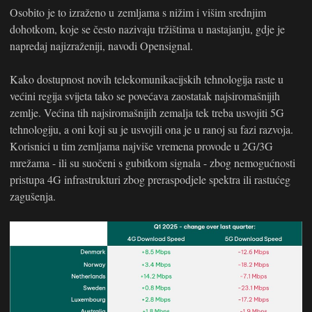
Osobito je to izraženo u zemljama s nižim i višim srednjim
dohotkom, koje se često nazivaju tržištima u nastajanju, gdje je
napredaj najizraženiji, navodi Opensignal.
Kako dostupnost novih telekomunikacijskih tehnologija raste u
većini regija svijeta tako se povećava zaostatak najsiromašnijih
zemlje. Većina tih najsiromašnijih zemalja tek treba usvojiti 5G
tehnologiju, a oni koji su je usvojili ona je u ranoj su fazi razvoja.
Korisnici u tim zemljama najviše vremena provode u 2G/3G
mrežama - ili su suočeni s gubitkom signala - zbog nemogućnosti
pristupa 4G infrastrukturi zbog preraspodjele spektra ili rastućeg
zagušenja.