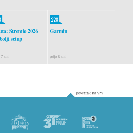
8
228
ta: Stremio 2026
Garmin
bolji setup
 7 sati
prije 8 sati
povratak na vrh