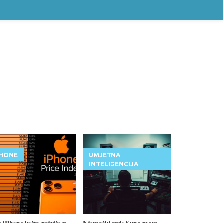
PHONE
UMJETNA
INTELIGENCIJA
 iPhone košta najviše u
Njemački sud: Suno mora