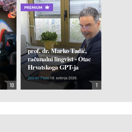
PREMIUM
a
prof. dr. Marko Tadić,
računalni lingvist - Otac
Hrvatskoga GPT-ja
Zvonko Pavić
18. svibnja 2026.
10
1