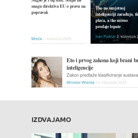
snagu direktiva EU o pravu na
Tko na umjetnoj
popravak
inteligenciji zarađuje, t
plaća, a tko mirno
prodaje lopate
Ivan Podnar
2. kolovoza 
Mreža
1. kolovoza 2026.
Eto i prvog zakona koji brani b
inteligencije
Miroslav Wranka
14. listopada 2025.
IZDVAJAMO