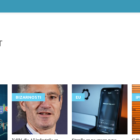
T
BIZARNOSTI
EU
I
Veliki dio AI industrije su
Stupila su na snagu nova
Gdje