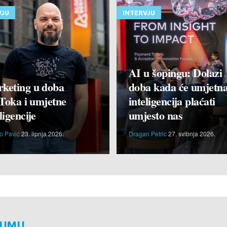
VJU
INTERVJU
AI u šopingu: Dolazi
keting u doba
doba kada će umjetn
Toka i umjetne
inteligencija plaćati
ligencije
umjesto nas
o Pavić
23. lipnja 2026.
Dragan Petric
27. svibnja 2026.
RUMU