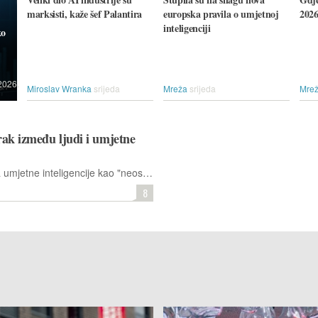
marksisti, kaže šef Palantira
europska pravila o umjetnoj
2026
inteligenciji
ko
2026.
Miroslav Wranka
srijeda
Mreža
srijeda
Mre
rak između ljudi i umjetne
Zakon predlaže klasificiranje sustava umjetne inteligencije kao "neosjetljivih entiteta", uskraćujući im pravnu osobnost i izričito sprječavajući brakove između čovjeka i AI-ja.
8