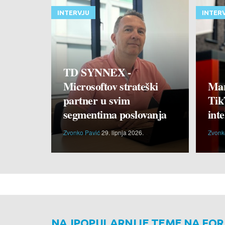
INTERVJU
INTER
TD SYNNEX -
Microsoftov strateški
Mar
partner u svim
Tik
segmentima poslovanja
inte
Zvonko Pavić
29. lipnja 2026.
Zvonk
NAJPOPULARNIJE TEME NA FO