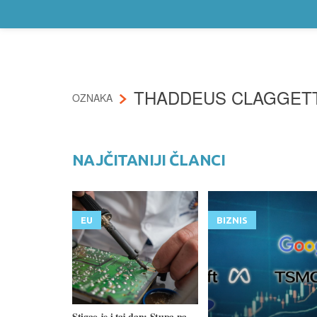
THADDEUS CLAGGET
OZNAKA
NAJČITANIJI ČLANCI
EU
BIZNIS
Stigao je i taj dan: Stupa na