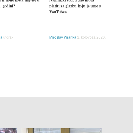
. godini?
platiti za glazbu koju je uzeo s
YouTubea
ža
utorak
Miroslav Wranka
2. kolovoza 2026.