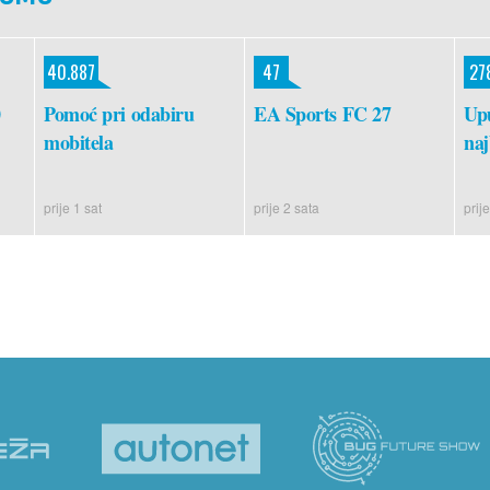
40.887
47
27
0
Pomoć pri odabiru
EA Sports FC 27
Upu
mobitela
naj
prije 1 sat
prije 2 sata
prije