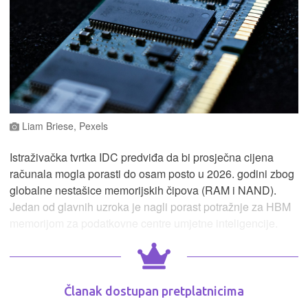
Liam Briese, Pexels
Istraživačka tvrtka IDC predviđa da bi prosječna cijena
računala mogla porasti do osam posto u 2026. godini zbog
globalne nestašice memorijskih čipova (RAM i NAND).
Jedan od glavnih uzroka je nagli porast potražnje za HBM
memorijom za podatkovne centre umjetne inteligencije.
Članak dostupan pretplatnicima