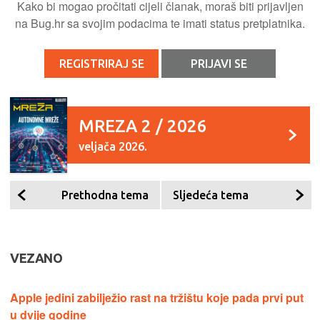
Kako bi mogao pročitati cijeli članak, moraš biti prijavljen
na Bug.hr sa svojim podacima te imati status pretplatnika.
REGISTRIRAJ SE
PRIJAVI SE
MREZA 2 / 2026
veljača 2026.
Prethodna tema
Sljedeća tema
VEZANO
Apple jedini zabilježio rast na tržištu koje pada prvi put
u dvije godine