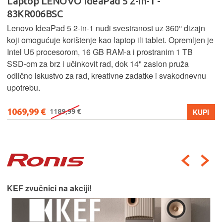
Laptop LENOVO IdeaPad 5 2-in-1 -
83KR006BSC
Lenovo IdeaPad 5 2‑in‑1 nudi svestranost uz 360° dizajn
koji omogućuje korištenje kao laptop ili tablet. Opremljen je
Intel U5 procesorom, 16 GB RAM-a i prostranim 1 TB
SSD‑om za brz i učinkovit rad, dok 14" zaslon pruža
odlično iskustvo za rad, kreativne zadatke i svakodnevnu
upotrebu.
1069,99 €
KUPI
1189,99 €
KEF zvučnici na akciji!