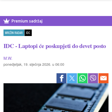
Premium sadržaj
MREŽIN RADAR
IDC
IDC - Laptopi će poskupjeti do devet posto
M.W.
ponedjeljak, 19. siječnja 2026. u 06:00