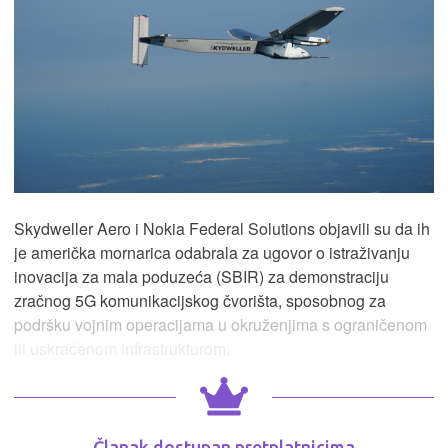
Skydweller Aero i Nokia Federal Solutions objavili su da ih
je američka mornarica odabrala za ugovor o istraživanju
inovacija za mala poduzeća (SBIR) za demonstraciju
zračnog 5G komunikacijskog čvorišta, sposobnog za
podršku vojnim operacijama u okruženjima s ograničenom
ili uskraćenom infrastrukturom.
Članak dostupan pretplatnicima