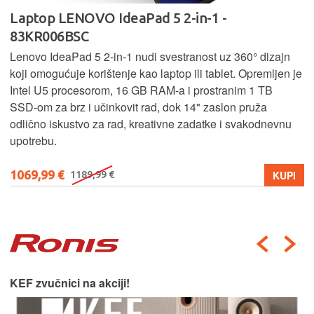
Laptop LENOVO IdeaPad 5 2-in-1 -
83KR006BSC
Lenovo IdeaPad 5 2‑in‑1 nudi svestranost uz 360° dizajn
koji omogućuje korištenje kao laptop ili tablet. Opremljen je
Intel U5 procesorom, 16 GB RAM-a i prostranim 1 TB
SSD‑om za brz i učinkovit rad, dok 14" zaslon pruža
odlično iskustvo za rad, kreativne zadatke i svakodnevnu
upotrebu.
1069,99 €
KUPI
1189,99 €
KEF zvučnici na akciji!