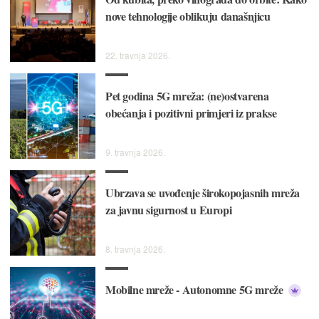
nove tehnologije oblikuju današnjicu
22. travnja 2026.
Pet godina 5G mreža: (ne)ostvarena
obećanja i pozitivni primjeri iz prakse
9. travnja 2026.
Ubrzava se uvođenje širokopojasnih mreža
za javnu sigurnost u Europi
8. travnja 2026.
Mobilne mreže - Autonomne 5G mreže