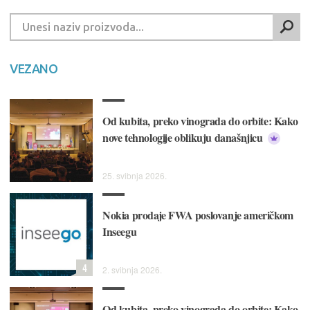
VEZANO
Od kubita, preko vinograda do orbite: Kako
nove tehnologije oblikuju današnjicu
25. svibnja 2026.
Nokia prodaje FWA poslovanje američkom
Inseegu
4
2. svibnja 2026.
Od kubita, preko vinograda do orbite: Kako