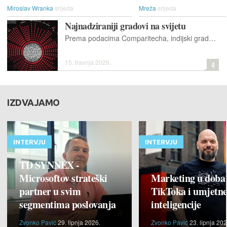
Miroslav Wranka
srijeda
Mreža
srijeda
Najnadziraniji gradovi na svijetu
Prema podacima Comparitecha, indijski gradovi dominiraju globalnom ljestvicom najnadziranijih gradova, a Hyderabad (79 kamera na 1.000 stanovnika) prednjači na svjetskoj razini
15. travnja 2026.
4
IZDVAJAMO
INTERVJU
INTERVJU
TD SYNNEX -
Microsoftov strateški
Marketing u doba
partner u svim
TikToka i umjetn
segmentima poslovanja
inteligencije
Zvonko Pavić
29. lipnja 2026.
Zvonko Pavić
23. lipnja 202