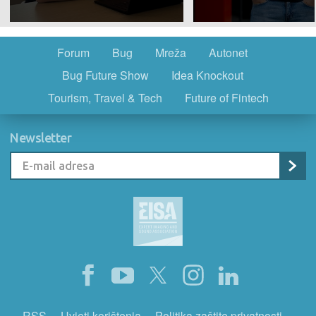
Forum
Bug
Mreža
Autonet
Bug Future Show
Idea Knockout
Tourism, Travel & Tech
Future of Fintech
Newsletter
RSS
Uvjeti korištenja
Politika zaštite privatnosti