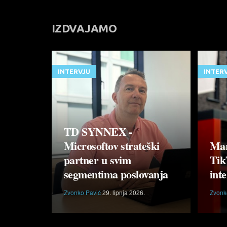
IZDVAJAMO
INTERVJU
INTER
TD SYNNEX -
Microsoftov strateški
Mar
partner u svim
Tik
segmentima poslovanja
inte
Zvonko Pavić
29. lipnja 2026.
Zvonk