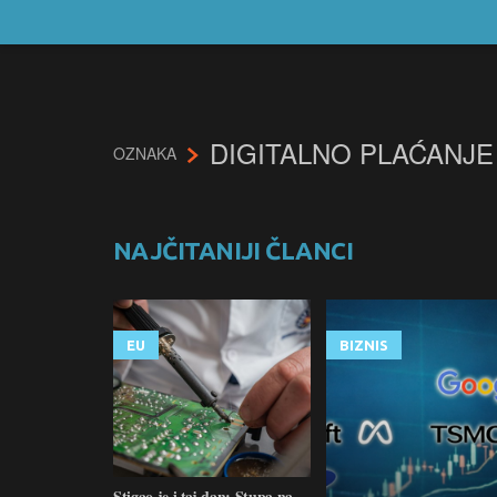
DIGITALNO PLAĆANJE
OZNAKA
NAJČITANIJI ČLANCI
EU
BIZNIS
Stigao je i taj dan: Stupa na