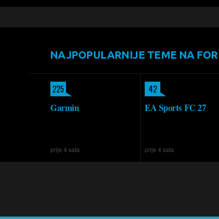
NAJPOPULARNIJE TEME NA FO
225
42
Garmin
EA Sports FC 27
prije 4 sata
prije 4 sata