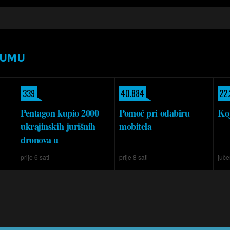
RUMU
339
40.884
22
Pentagon kupio 2000
Pomoć pri odabiru
Koj
ukrajinskih jurišnih
mobitela
dronova u
prije 6 sati
prije 8 sati
juče