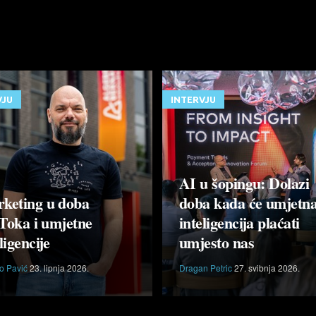
VJU
INTERVJU
AI u šopingu: Dolazi
keting u doba
doba kada će umjetn
Toka i umjetne
inteligencija plaćati
ligencije
umjesto nas
o Pavić
23. lipnja 2026.
Dragan Petric
27. svibnja 2026.