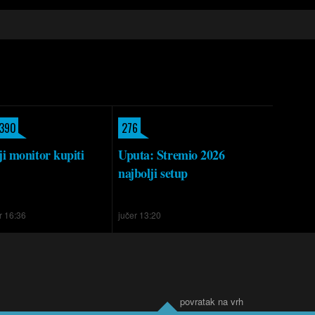
.390
276
i monitor kupiti
Uputa: Stremio 2026
najbolji setup
r 16:36
jučer 13:20
povratak na vrh