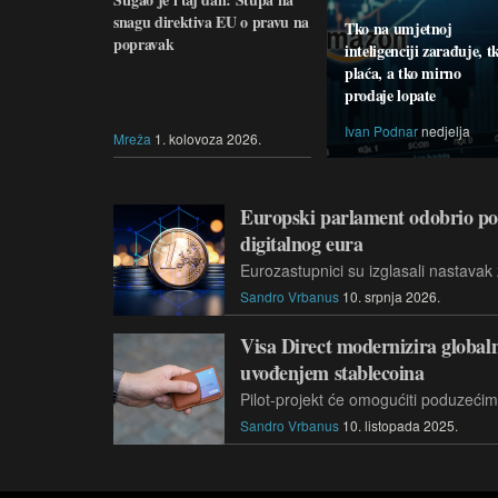
snagu direktiva EU o pravu na
Tko na umjetnoj
popravak
inteligenciji zarađuje, t
plaća, a tko mirno
prodaje lopate
Ivan Podnar
nedjelja
Mreža
1. kolovoza 2026.
Europski parlament odobrio po
digitalnog eura
Sandro Vrbanus
10. srpnja 2026.
Visa Direct modernizira global
uvođenjem stablecoina
Sandro Vrbanus
10. listopada 2025.