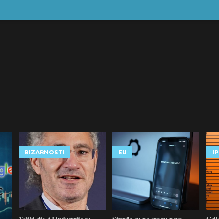
BIZARNOSTI
EU
I
Veliki dio AI industrije su
Stupila su na snagu nova
Gdje