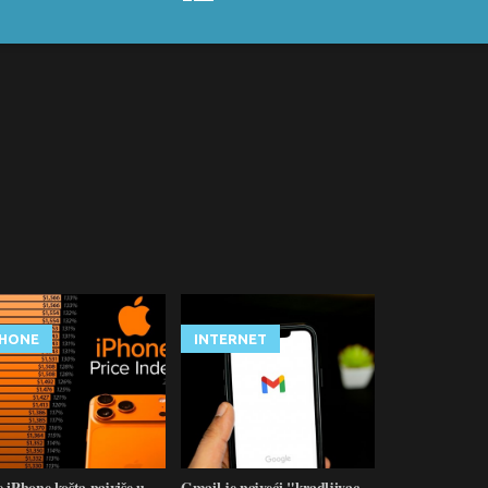
PHONE
INTERNET
 iPhone košta najviše u
Gmail je najveći "kradljivac