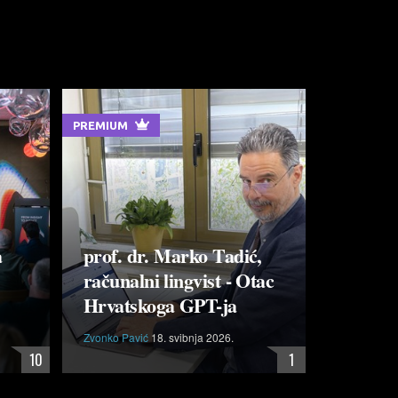
PREMIUM
a
prof. dr. Marko Tadić,
računalni lingvist - Otac
Hrvatskoga GPT-ja
Zvonko Pavić
18. svibnja 2026.
10
1