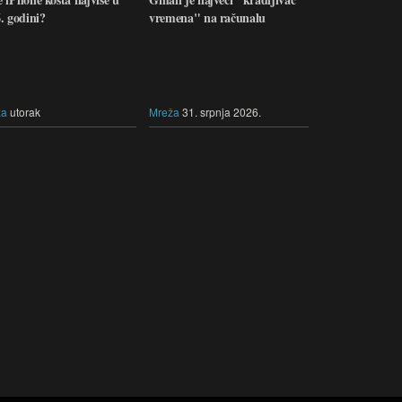
. godini?
vremena" na računalu
ža
utorak
Mreža
31. srpnja 2026.