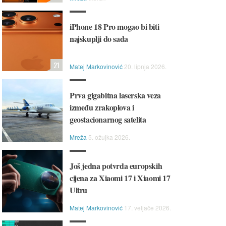
iPhone 18 Pro mogao bi biti
najskuplji do sada
21
Matej Markovinović
20. lipnja 2026.
Prva gigabitna laserska veza
između zrakoplova i
geostacionarnog satelita
Mreža
5. ožujka 2026.
Još jedna potvrda europskih
cijena za Xiaomi 17 i Xiaomi 17
Ultru
Matej Markovinović
17. veljače 2026.