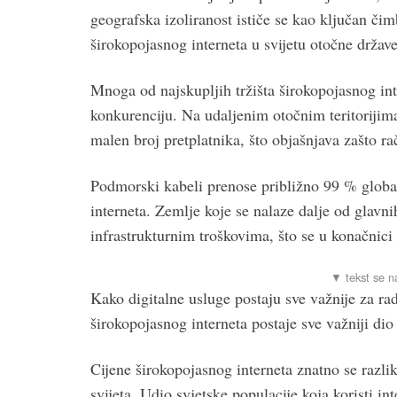
geografska izoliranost ističe se kao ključan čim
širokopojasnog interneta u svijetu otočne države i
Mnoga od najskupljih tržišta širokopojasnog in
konkurenciju. Na udaljenim otočnim teritorijima
malen broj pretplatnika, što objašnjava zašto ra
Podmorski kabeli prenose približno 99 % global
interneta. Zemlje koje se nalaze dalje od glavn
infrastrukturnim troškovima, što se u konačnici 
Kako digitalne usluge postaju sve važnije za ra
širokopojasnog interneta postaje sve važniji di
Cijene širokopojasnog interneta znatno se razliku
svijeta. Udio svjetske populacije koja koristi i