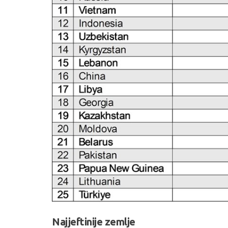
Najjeftinije zemlje