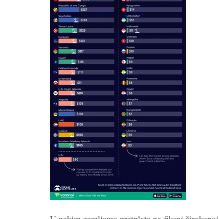
U nekim zemljama pretplata na fiksni širokopoja