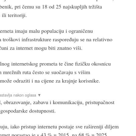
benik, pri čemu su 18 od 25 najskupljih tržišta
li teritoriji.
terneta imaju malu populaciju i ograničenu
 troškovi infrastrukture raspoređuju se na relativno
čuni za internet mogu biti znatno viši.
nog internetskog prometa te čine fizičku okosnicu
ih mrežnih ruta često se suočavaju s višim
može odraziti i na cijene za krajnje korisnike.
d, obrazovanje, zabavu i komunikaciju, pristupačnost
o gospodarske dostupnosti.
ju, iako pristup internetu postaje sve rašireniji diljem
nternet porastao je s 43 % u 2015. na 68 % u 2025.