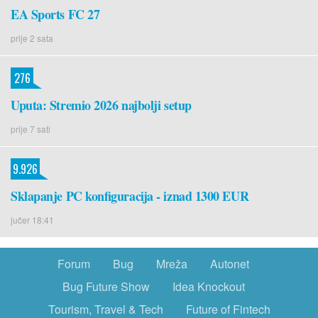
EA Sports FC 27
prije 2 sata
276
Uputa: Stremio 2026 najbolji setup
prije 7 sati
9.926
Sklapanje PC konfiguracija - iznad 1300 EUR
jučer 18:41
Forum
Bug
Mreža
Autonet
Bug Future Show
Idea Knockout
Tourism, Travel & Tech
Future of Fintech