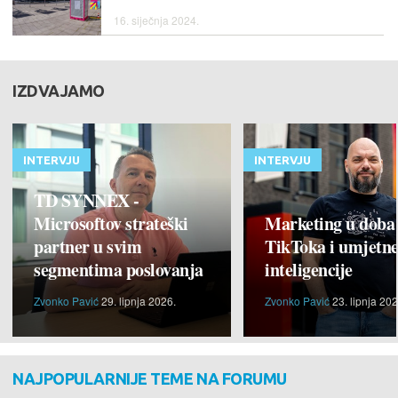
16. siječnja 2024.
IZDVAJAMO
INTERVJU
INTERVJU
TD SYNNEX -
Microsoftov strateški
Marketing u doba
partner u svim
TikToka i umjetn
segmentima poslovanja
inteligencije
Zvonko Pavić
29. lipnja 2026.
Zvonko Pavić
23. lipnja 202
NAJPOPULARNIJE TEME NA FORUMU