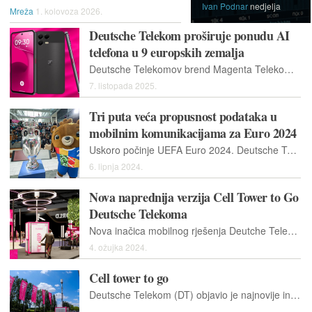
Ivan Podnar
nedjelja
Mreža
1. kolovoza 2026.
Deutsche Telekom proširuje ponudu AI
telefona u 9 europskih zemalja
Deutsche Telekomov brend Magenta Telekom nudit će svoj AI-Phone Pro od 14. listopada u devet europskih zemalja pod nazivom T-Phone 3 Pro
7. listopada 2025.
Tri puta veća propusnost podataka u
mobilnim komunikacijama za Euro 2024
Uskoro počinje UEFA Euro 2024. Deutsche Telekom oprema njemačke nogometne stadione na kojima će se igrati utakmice Europskog nogometnog prvenstva novom vrhunskom tehnologijom
6. lipnja 2024.
Nova naprednija verzija Cell Tower to Go
Deutsche Telekoma
Nova inačica mobilnog rješenja Deutche Telekoma Cell Tower to Go, predstavljena na ovogodišnjem MWC u Barceloni, nudi poboljšani kapacitet, na primjer na velikom gradilištu ili na velikom događaju
4. ožujka 2024.
Cell tower to go
Deutsche Telekom (DT) objavio je najnovije informacije o napretku svog mobilnog odašiljača, prikazanom na događaju Digital X u Njemačkoj prošlog rujna