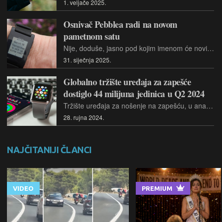
1. veljače 2025.
Osnivač Pebblea radi na novom
pametnom satu
Nije, doduše, jasno pod kojim imenom će novi uređaj biti izbačen na tržište jer je tvrtka Pebble bila prodana Fitbitu, a njih je kupio Google.
31. siječnja 2025.
Globalno tržište uređaja za zapešće
dostiglo 44 milijuna jedinica u Q2 2024
Tržište uređaja za nošenje na zapešću, u analizi IDC-a, uključuje pametne satove i narukvice
28. rujna 2024.
NAJČITANIJI ČLANCI
VIDEO
PREMIUM