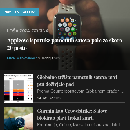
PAMETNI SATOVI
LOŠA 2024. GODINA
Appleove isporuke pametnih satova pale za skoro
20 posto
Matej Markovinović
9. svibnja 2025.
Globalno tržište pametnih satova prvi
put doživjelo pad
Prema Counterpointovom Globalnom praćenju isporuka pametnih satova po modelu, Q4 2024, globalne isporuke pametnih satova pale su 7% na godišnjoj razini u 2024. godini, što je uopće prvi pad na tržištu
14. ožujka 2025.
Garmin kao Crowdstrike: Satove
blokirao plavi trokut smrti
Problem je, čini se, izazvala neispravna datoteka u sklopu softverskog ažuriranja kojeg je distribuirao Garmin.