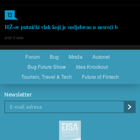
13
HŽ-ov putnički vlak koji je sudjelovao u nesreći b
prije 3 sata
Forum
Bug
Mreža
Autonet
Bug Future Show
Idea Knockout
Tourism, Travel & Tech
Future of Fintech
Newsletter