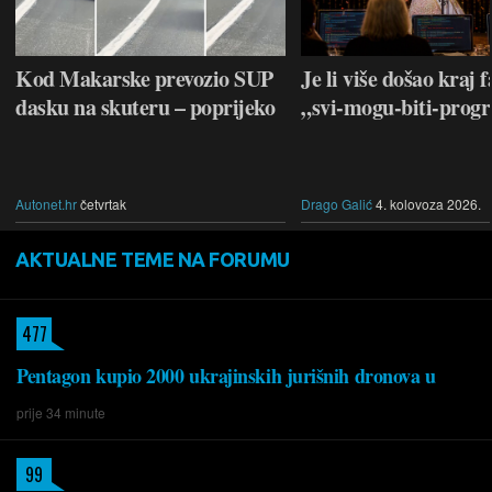
Kod Makarske prevozio SUP
Je li više došao kraj f
dasku na skuteru – poprijeko
„svi-mogu-biti-prog
Autonet.hr
četvrtak
Drago Galić
4. kolovoza 2026.
AKTUALNE TEME NA FORUMU
477
Pentagon kupio 2000 ukrajinskih jurišnih dronova u
prije 34 minute
99