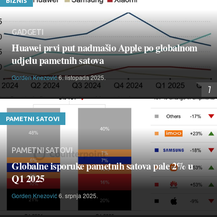
BIZNIS
GADGETI
Huawei prvi put nadmašio Apple po globalnom
udjelu pametnih satova
Gorden Knezović
6. listopada 2025.
7
PAMETNI SATOVI
PAMETNI SATOVI
Globalne isporuke pametnih satova pale 2% u
Q1 2025
Gorden Knezović
6. srpnja 2025.