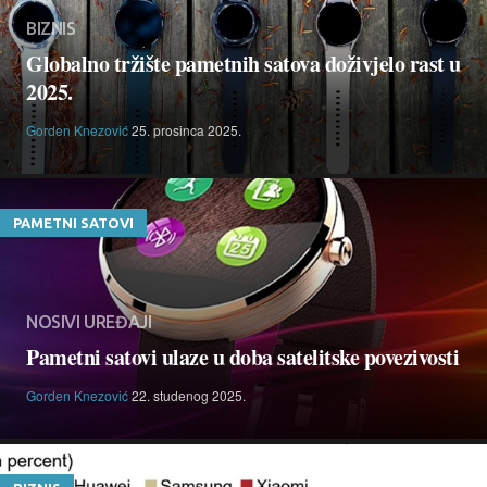
BIZNIS
Globalno tržište pametnih satova doživjelo rast u
2025.
Gorden Knezović
25. prosinca 2025.
PAMETNI SATOVI
NOSIVI UREĐAJI
Pametni satovi ulaze u doba satelitske povezivosti
Gorden Knezović
22. studenog 2025.