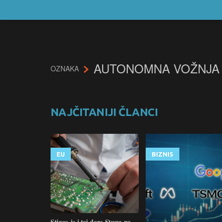
AUTONOMNA VOŽNJA
OZNAKA
NAJČITANIJI ČLANCI
EU
BIZNIS
Stigao je i taj dan: Stupa na