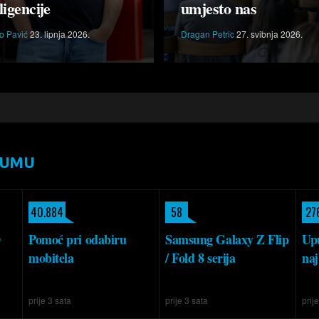
ligencije
umjesto nas
o Pavić
23. lipnja 2026.
Dragan Petric
27. svibnja 2026.
RUMU
40.884
58
27
0
Pomoć pri odabiru
Samsung Galaxy Z Flip
Upu
mobitela
/ Fold 8 serija
naj
prije 3 sata
prije 3 sata
prij