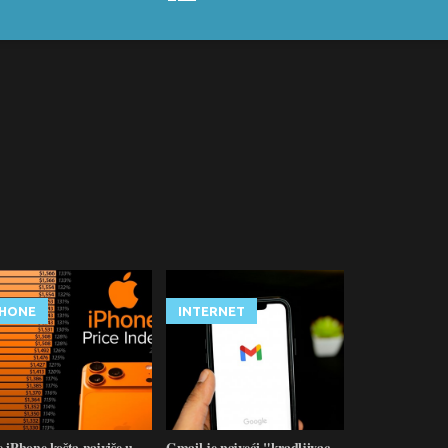
PHONE
INTERNET
 iPhone košta najviše u
Gmail je najveći "kradljivac