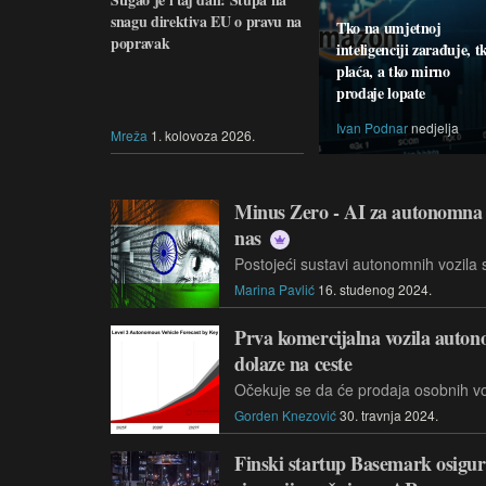
snagu direktiva EU o pravu na
Tko na umjetnoj
popravak
inteligenciji zarađuje, t
plaća, a tko mirno
prodaje lopate
Ivan Podnar
nedjelja
Mreža
1. kolovoza 2026.
Minus Zero - AI za autonomna v
nas
Marina Pavlić
16. studenog 2024.
Prva komercijalna vozila auton
dolaze na ceste
Gorden Knezović
30. travnja 2024.
Finski startup Basemark osigur