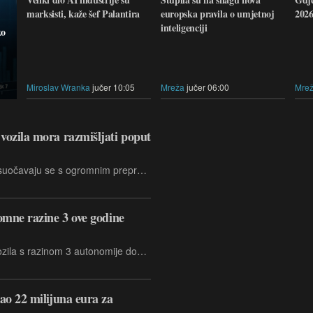
marksisti, kaže šef Palantira
europska pravila o umjetnoj
2026
inteligenciji
ko
Miroslav Wranka
jučer 10:05
Mreža
jučer 06:00
Mre
ozila mora razmišljati poput
Postojeći sustavi autonomnih vozila suočavaju se s ogromnim preprekama u sigurnom upravljanju u različitim okruženjima za vožnju, što često rezultira nepredvidivim ponašanjem vozila, isključivanjem vozila iz vožnje, pa čak i sudarima. Minus Zero, indijski startup za autonomnu vožnju, kritički je analizirao inherentno krhka ograničenja u sadašnjem razvoju softvera za autonomna vozila
omne razine 3 ove godine
Očekuje se da će prodaja osobnih vozila s razinom 3 autonomije dosegnuti više od 25.000 na globalnoj razini ove 2024. godine
ao 22 milijuna eura za