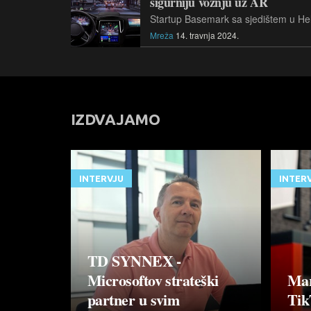
sigurniju vožnju uz AR
Mreža
14. travnja 2024.
IZDVAJAMO
INTERVJU
INTER
TD SYNNEX -
Microsoftov strateški
Mar
partner u svim
Tik