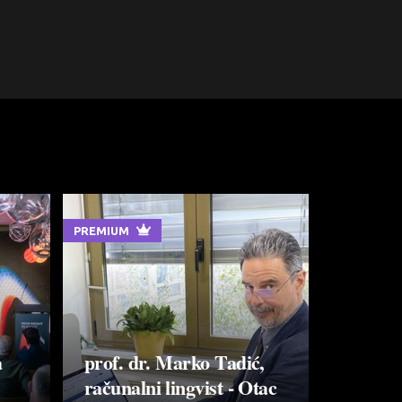
PREMIUM
a
prof. dr. Marko Tadić,
računalni lingvist - Otac