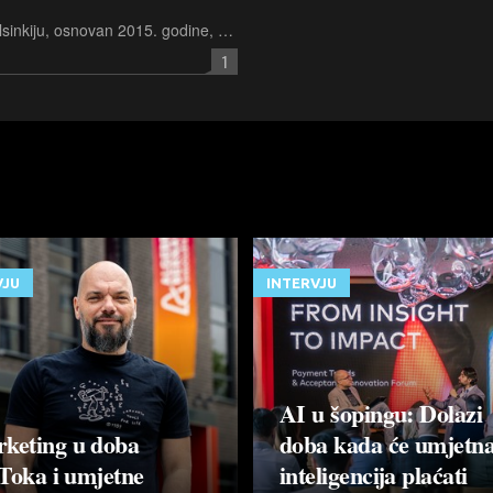
Startup Basemark sa sjedištem u Helsinkiju, osnovan 2015. godine, prikupio je 22 milijuna eura financiranja za daljnji razvoj svog softverskog alata za proširenu stvarnost (augmented reality, AR)
1
VJU
INTERVJU
AI u šopingu: Dolazi
keting u doba
doba kada će umjetn
Toka i umjetne
inteligencija plaćati