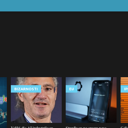
BIZARNOSTI
EU
I
Veliki dio AI industrije su
Stupila su na snagu nova
Gdje