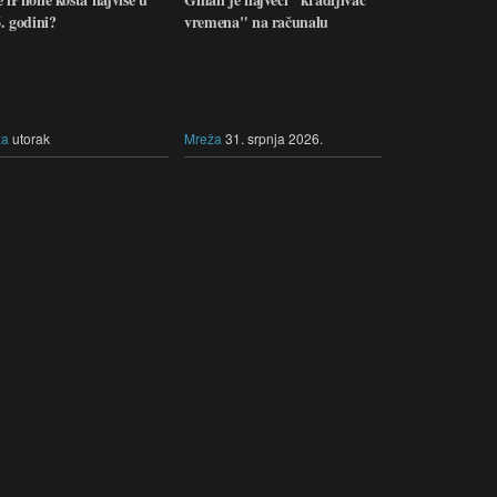
. godini?
vremena" na računalu
ža
utorak
Mreža
31. srpnja 2026.