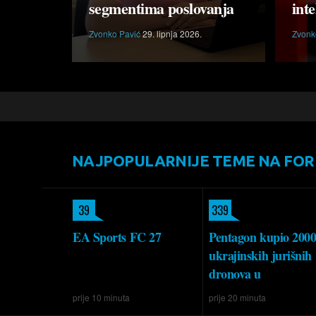
segmentima poslovanja
inte
Zvonko Pavić
29. lipnja 2026.
Zvonk
NAJPOPULARNIJE TEME NA FO
39
339
EA Sports FC 27
Pentagon kupio 200
ukrajinskih jurišnih
dronova u
prije 10 minuta
prije 20 minuta