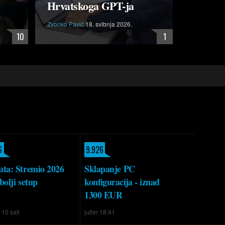
Hrvatskoga GPT-ja
Zvonko Pavić
18. svibnja 2026.
10
1
6
9.926
ta: Stremio 2026
Sklapanje PC
bolji setup
konfiguracija - iznad
1300 EUR
e 10 sati
jučer 18:41