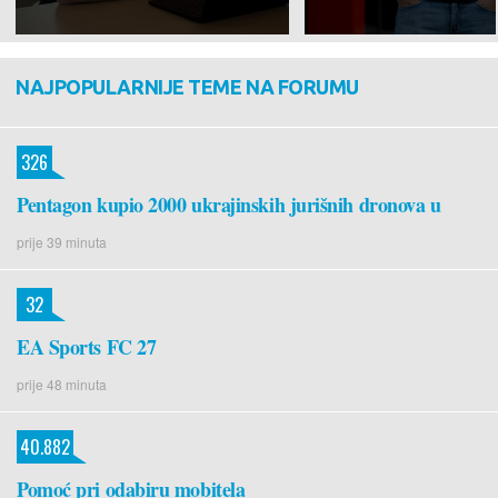
NAJPOPULARNIJE TEME NA FORUMU
326
Pentagon kupio 2000 ukrajinskih jurišnih dronova u
prije 39 minuta
32
EA Sports FC 27
prije 48 minuta
40.882
Pomoć pri odabiru mobitela