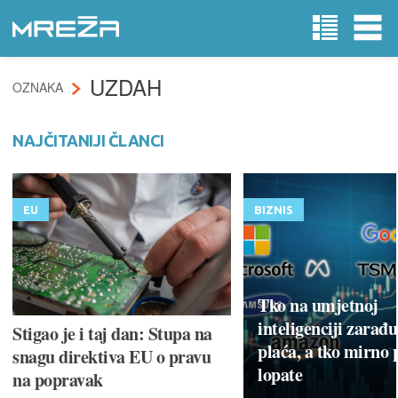
UZDAH
OZNAKA
NAJČITANIJI ČLANCI
EU
BIZNIS
Tko na umjetnoj
inteligenciji zarađu
Stigao je i taj dan: Stupa na
plaća, a tko mirno 
snagu direktiva EU o pravu
lopate
na popravak