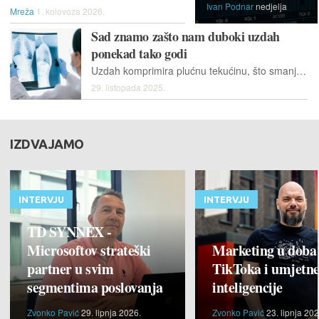
Ivan Podnar
nedjelja
Mreža
1. kolovoza 2026.
Sad znamo zašto nam duboki uzdah
ponekad tako godi
Uzdah komprimira plućnu tekućinu, što smanjuje površinski stres kako bi se uravnotežila preostala napetost i time olakšalo disanje.
29. listopada 2025.
IZDVAJAMO
INTERVJU
INTERVJU
TD SYNNEX -
Microsoftov strateški
Marketing u doba
partner u svim
TikToka i umjetn
segmentima poslovanja
inteligencije
Zvonko Pavić
29. lipnja 2026.
Zvonko Pavić
23. lipnja 202